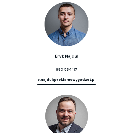
Eryk Najdul
690 584 117
e.najdul@reklamowygadzet.pl