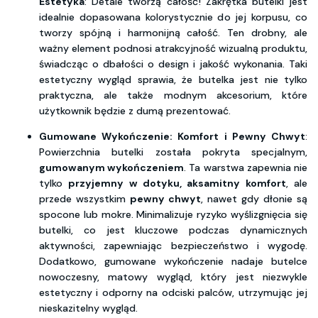
Estetyka
: Detale tworzą całość! Zakrętka butelki jest
idealnie dopasowana kolorystycznie do jej korpusu, co
tworzy spójną i harmonijną całość. Ten drobny, ale
ważny element podnosi atrakcyjność wizualną produktu,
świadcząc o dbałości o design i jakość wykonania. Taki
estetyczny wygląd sprawia, że butelka jest nie tylko
praktyczna, ale także modnym akcesorium, które
użytkownik będzie z dumą prezentować.
Gumowane Wykończenie: Komfort i Pewny Chwyt
:
Powierzchnia butelki została pokryta specjalnym,
gumowanym wykończeniem
. Ta warstwa zapewnia nie
tylko
przyjemny w dotyku, aksamitny komfort
, ale
przede wszystkim
pewny chwyt
, nawet gdy dłonie są
spocone lub mokre. Minimalizuje ryzyko wyślizgnięcia się
butelki, co jest kluczowe podczas dynamicznych
aktywności, zapewniając bezpieczeństwo i wygodę.
Dodatkowo, gumowane wykończenie nadaje butelce
nowoczesny, matowy wygląd, który jest niezwykle
estetyczny i odporny na odciski palców, utrzymując jej
nieskazitelny wygląd.