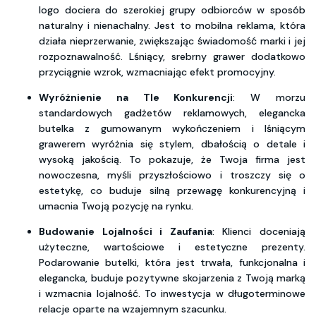
logo dociera do szerokiej grupy odbiorców w sposób
naturalny i nienachalny. Jest to mobilna reklama, która
działa nieprzerwanie, zwiększając świadomość marki i jej
rozpoznawalność. Lśniący, srebrny grawer dodatkowo
przyciągnie wzrok, wzmacniając efekt promocyjny.
Wyróżnienie na Tle Konkurencji
: W morzu
standardowych gadżetów reklamowych, elegancka
butelka z gumowanym wykończeniem i lśniącym
grawerem wyróżnia się stylem, dbałością o detale i
wysoką jakością. To pokazuje, że Twoja firma jest
nowoczesna, myśli przyszłościowo i troszczy się o
estetykę, co buduje silną przewagę konkurencyjną i
umacnia Twoją pozycję na rynku.
Budowanie Lojalności i Zaufania
: Klienci doceniają
użyteczne, wartościowe i estetyczne prezenty.
Podarowanie butelki, która jest trwała, funkcjonalna i
elegancka, buduje pozytywne skojarzenia z Twoją marką
i wzmacnia lojalność. To inwestycja w długoterminowe
relacje oparte na wzajemnym szacunku.