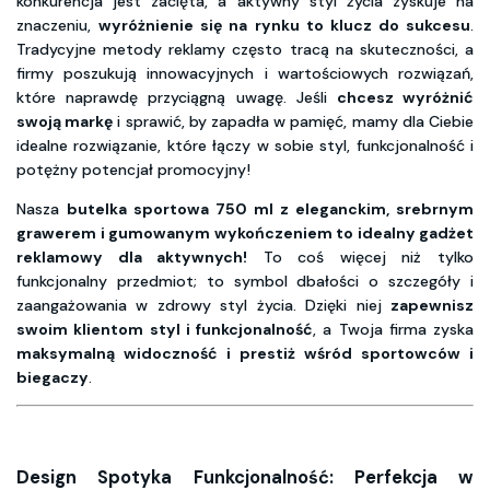
konkurencja jest zacięta, a aktywny styl życia zyskuje na
znaczeniu,
wyróżnienie się na rynku to klucz do sukcesu
.
Tradycyjne metody reklamy często tracą na skuteczności, a
firmy poszukują innowacyjnych i wartościowych rozwiązań,
które naprawdę przyciągną uwagę. Jeśli
chcesz wyróżnić
swoją markę
i sprawić, by zapadła w pamięć, mamy dla Ciebie
idealne rozwiązanie, które łączy w sobie styl, funkcjonalność i
potężny potencjał promocyjny!
Nasza
butelka sportowa 750 ml z eleganckim, srebrnym
grawerem i gumowanym wykończeniem to idealny gadżet
reklamowy dla aktywnych!
To coś więcej niż tylko
funkcjonalny przedmiot; to symbol dbałości o szczegóły i
zaangażowania w zdrowy styl życia. Dzięki niej
zapewnisz
swoim klientom styl i funkcjonalność
, a Twoja firma zyska
maksymalną widoczność i prestiż wśród sportowców i
biegaczy
.
Design Spotyka Funkcjonalność: Perfekcja w