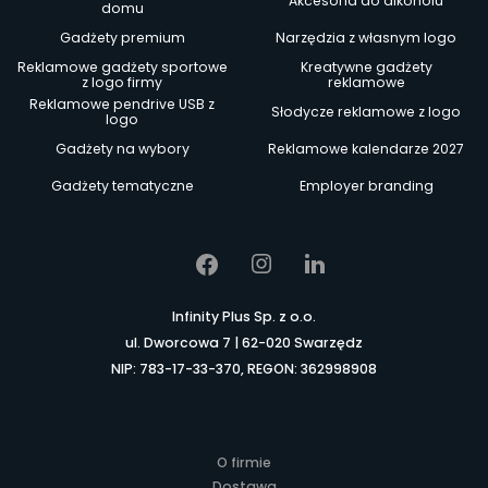
Akcesoria do alkoholu
domu
Gadżety premium
Narzędzia z własnym logo
Reklamowe gadżety sportowe
Kreatywne gadżety
z logo firmy
reklamowe
Reklamowe pendrive USB z
Słodycze reklamowe z logo
logo
Gadżety na wybory
Reklamowe kalendarze 2027
Gadżety tematyczne
Employer branding
Infinity Plus Sp. z o.o.
ul. Dworcowa 7 | 62-020 Swarzędz
NIP: 783-17-33-370, REGON: 362998908
O firmie
Dostawa