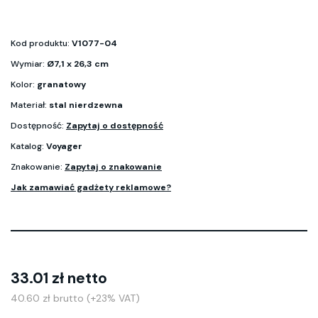
Kod produktu:
V1077-04
Wymiar:
Ø7,1 x 26,3 cm
Kolor:
granatowy
Materiał:
stal nierdzewna
Dostępność:
Zapytaj o dostępność
Katalog:
Voyager
Znakowanie:
Zapytaj o znakowanie
Jak zamawiać gadżety reklamowe?
33.01 zł netto
40.60 zł brutto (+23% VAT)