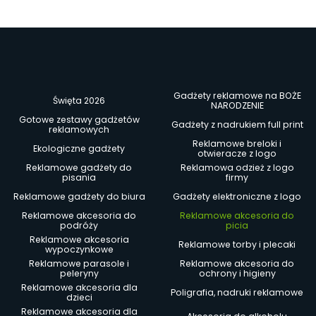
Gadżety reklamowe na BOŻE
Święta 2026
NARODZENIE
Gotowe zestawy gadżetów
Gadżety z nadrukiem full print
reklamowych
Reklamowe breloki i
Ekologiczne gadżety
otwieracze z logo
Reklamowe gadżety do
Reklamowa odzież z logo
pisania
firmy
Reklamowe gadżety do biura
Gadżety elektroniczne z logo
Reklamowe akcesoria do
Reklamowe akcesoria do
podróży
picia
Reklamowe akcesoria
Reklamowe torby i plecaki
wypoczynkowe
Reklamowe parasole i
Reklamowe akcesoria do
peleryny
ochrony i higieny
Reklamowe akcesoria dla
Poligrafia, nadruki reklamowe
dzieci
Reklamowe akcesoria dla