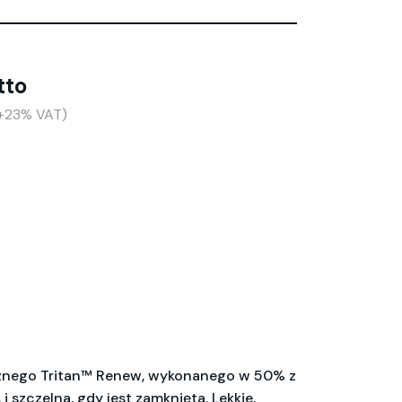
tto
(+23% VAT)
ucznego Tritan™ Renew, wykonanego w 50% z
 szczelna, gdy jest zamknięta. Lekkie,