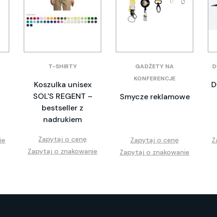
T-SHIRTY
GADŻETY NA
D
KONFERENCJE
Koszulka unisex
D
SOL'S REGENT –
Smycze reklamowe
bestseller z
nadrukiem
Zapytaj o cenę
ie
Zapytaj o cenę
Z
Zapytaj o znakowanie
Zapytaj o znakowanie