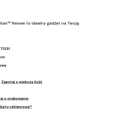
itan™ Renew to idealny gadżet na Twoją
71331
 cm
owy
.
Zapytaj o większą ilość
aj o znakowanie
dżety reklamowe?