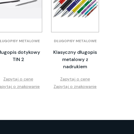
ŁUGOPISY METALOWE
DŁUGOPISY METALOWE
ługopis dotykowy
Klasyczny długopis
TIN 2
metalowy z
nadrukiem
Zapytaj o cenę
Zapytaj o cenę
apytaj o znakowanie
Zapytaj o znakowanie