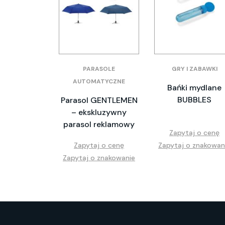
PARASOLE
GRY I ZABAWKI
AUTOMATYCZNE
Bańki mydlane
BUBBLES
Parasol GENTLEMEN
– ekskluzywny
parasol reklamowy
Zapytaj o cenę
Zapytaj o cenę
Zapytaj o znakowan
Zapytaj o znakowanie