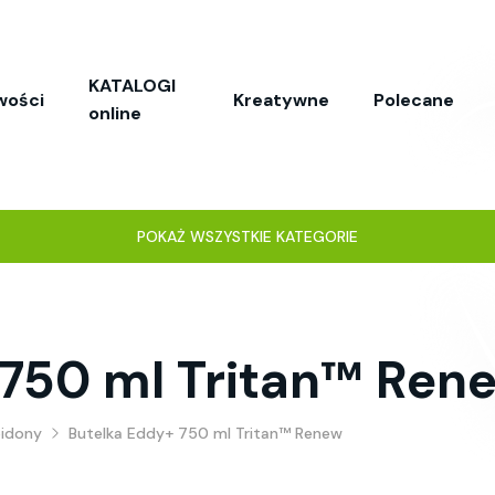
KATALOGI
wości
Kreatywne
Polecane
online
POKAŻ WSZYSTKIE KATEGORIE
 750 ml Tritan™ Ren
bidony
Butelka Eddy+ 750 ml Tritan™ Renew