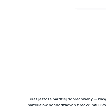
Teraz jeszcze bardziej dopracowany — kla
materiałów pochodzących z recyklingu. Słomk