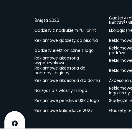
Gadżety r
Święta 2026
NARODZENI
Gadżety z nadrukiem full print
Ekologiczn
Reklamowe gadżety do pisania
Reklamowa 
Reklamowe
Gadżety elektroniczne z logo
podróży
Reklamowe akcesoria
Reklamowe 
wypoczynkowe
Reklamowe akcesoria do
Reklamowe 
ochrony i higieny
Reklamowe akcesoria dla domu
Akcesoria 
Reklamowe
Narzędzia z własnym logo
logo firmy
Reklamowe pendrive USB z logo
Słodycze r
Reklamowe kalendarze 2027
Gadżety t
O firmie
Dostawa
RODO
Kontakt
Reg