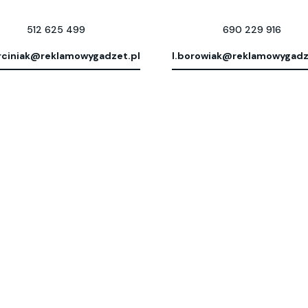
512 625 499
690 229 916
ciniak@reklamowygadzet.pl
l.borowiak@reklamowygadz