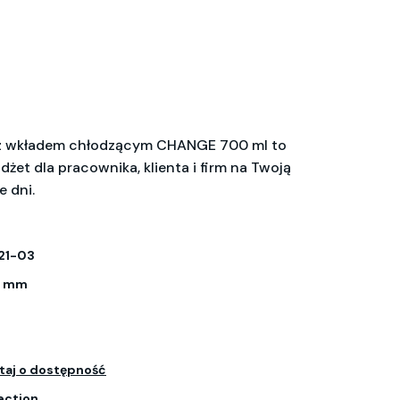
z wkładem chłodzącym CHANGE 700 ml to
żet dla pracownika, klienta i firm na Twoją
e dni.
21-03
55 mm
taj o dostępność
ection