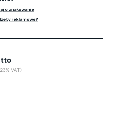
aj o znakowanie
dżety reklamowe?
etto
(+23% VAT)