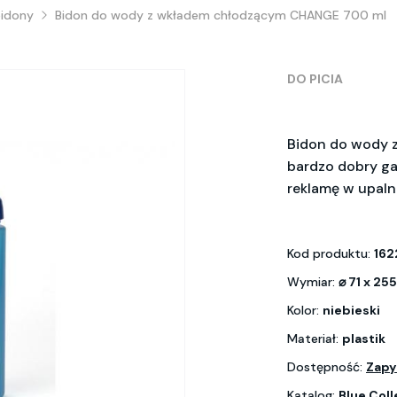
bidony
Bidon do wody z wkładem chłodzącym CHANGE 700 ml
DO PICIA
Bidon do wody 
bardzo dobry gad
reklamę w upaln
Kod produktu:
162
Wymiar:
⌀ 71 x 2
Kolor:
niebieski
Materiał:
plastik
Dostępność:
Zapy
Katalog:
Blue Coll