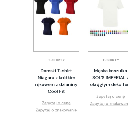
T-SHIRTY
T-SHIRTY
Damski T-shirt
Męska koszulka
Niagara z krótkim
SOL'S IMPERIAL 
rękawem z dzianiny
okrągłym dekolt
Cool Fit
Zapytaj o cenę
Zapytaj o cenę
Zapytaj o znakowan
Zapytaj o znakowanie