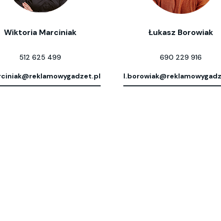
Wiktoria Marciniak
Łukasz Borowiak
512 625 499
690 229 916
ciniak@reklamowygadzet.pl
l.borowiak@reklamowygadz