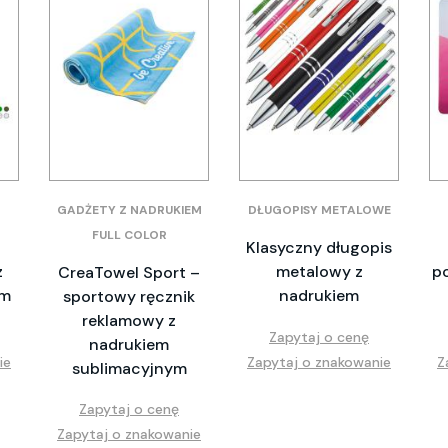
GADŻETY Z NADRUKIEM
DŁUGOPISY METALOWE
FULL COLOR
Klasyczny długopis
z
metalowy z
p
CreaTowel Sport –
em
nadrukiem
sportowy ręcznik
reklamowy z
Zapytaj o cenę
nadrukiem
ie
Zapytaj o znakowanie
Z
sublimacyjnym
Zapytaj o cenę
Zapytaj o znakowanie