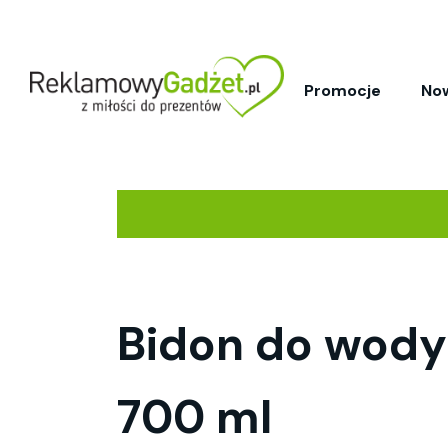
Promocje
No
Bidon do wod
700 ml