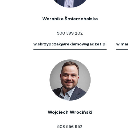
Weronika Śmierzchalska
500 399 202
w.skrzypczak@reklamowygadzet.pl
w.mar
Wojciech Wrociński
508 556 952