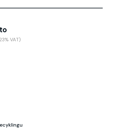
to
+23% VAT)
recyklingu