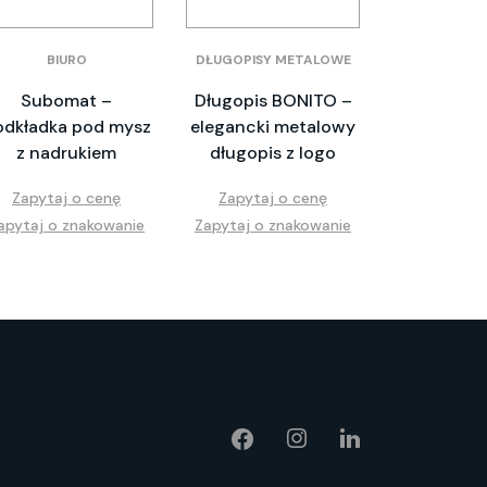
BIURO
DŁUGOPISY METALOWE
Subomat –
Długopis BONITO –
odkładka pod mysz
elegancki metalowy
z nadrukiem
długopis z logo
Zapytaj o cenę
Zapytaj o cenę
apytaj o znakowanie
Zapytaj o znakowanie