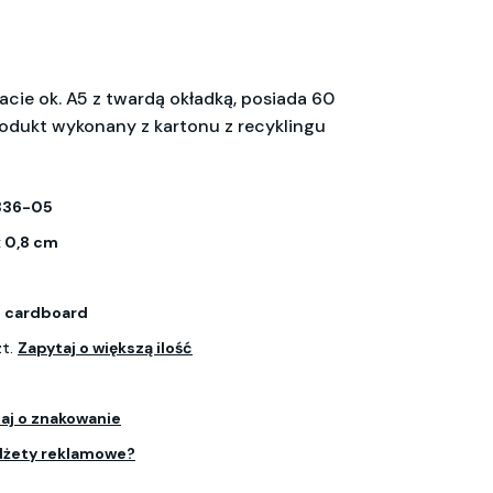
acie ok. A5 z twardą okładką, posiada 60
produkt wykonany z kartonu z recyklingu
336-05
 x 0,8 cm
d cardboard
zt.
Zapytaj o większą ilość
aj o znakowanie
dżety reklamowe?