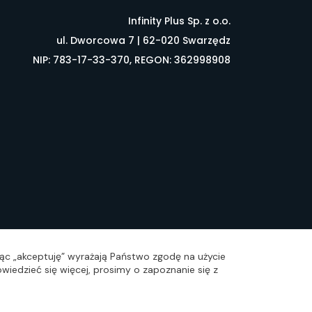
Infinity Plus Sp. z o.o.
ul. Dworcowa 7 | 62-020 Swarzędz
NIP: 783-17-33-370, REGON: 362998908
łownik pojęć
FAQ
ając „akceptuję” wyrażają Państwo zgodę na użycie
wiedzieć się więcej, prosimy o zapoznanie się z
zacja: Idea4Me.pl, Wszelkie prawa zastrzeżone