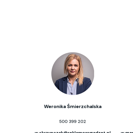
Weronika Śmierzchalska
500 399 202
w.skrzypczak@reklamowygadzet.pl
w.mar