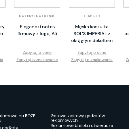
NOTESY I NOTATNIKI
T-SHIRTY
ry
Elegancki notes
Męska koszulka
em
firmowy z logo, A5
SOL'S IMPERIAL z
p
okrągłym dekoltem
Zapytaj o cenę
Zapytaj o cenę
ie
Zapytaj o znakowanie
Zapytaj o znakowanie
Z
eklamowe na BOŻE
Gotowe zestawy gadżetów
E
reklamowych
Reklamowe breloki i otwieracze
e gadżety