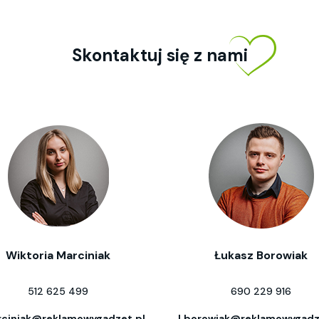
Skontaktuj się z nami
Wiktoria Marciniak
Łukasz Borowiak
512 625 499
690 229 916
ciniak@reklamowygadzet.pl
l.borowiak@reklamowygadz