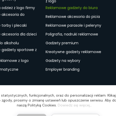
z logo
odzież z logo firmy
Reklamowe gadżety do biura
 akcesoria do
Reklamowe akcesoria do picia
torby i plecaki
Reklamowe parasole i peleryny
akcesoria dla dzieci
Poligrafia, nadruki reklamowe
do alkoholu
Gadżety premium
 gadżety sportowe z
Kreatywne gadżety reklamowe
eklamowe z logo
Gadżety na wybory
ematyczne
Employer branding
ulamin
Lokalne Gadżety Reklamowe
Jak zamawiać?
S
statystycznych, funkcjonalnych, oraz do personalizacji reklam. Klik
wo zgody, prosimy o zmianę ustawień lub opuszczenie serwisu. Aby do
naszą Polityką Cookies.
Dowiedz się więcej.
.
Reali