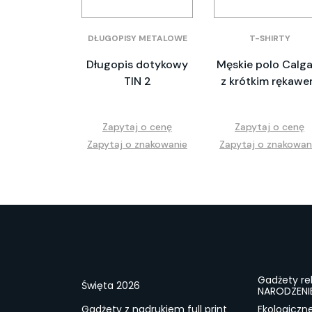
DŁUGOPISY METALOWE
T-SHIRTY
Długopis dotykowy
Męskie polo Calga
TIN 2
z krótkim rękaw
Zapytaj o cenę
Zapytaj o cenę
Zapytaj o znakowanie
Zapytaj o znakowan
Gadżety r
Święta 2026
NARODZENI
Gadżety z nadrukiem full print
Ekologiczn