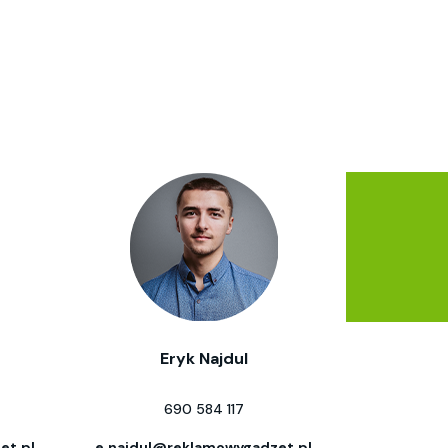
Eryk Najdul
690 584 117
et.pl
e.najdul@reklamowygadzet.pl