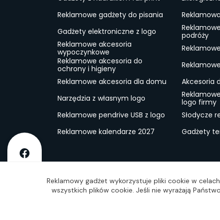
Reklamowe gadżety do pisania
Reklamowa 
Reklamowe
Gadżety elektroniczne z logo
podróży
Reklamowe akcesoria
Reklamowe 
wypoczynkowe
Reklamowe akcesoria do
Reklamowe 
ochrony i higieny
Reklamowe akcesoria dla domu
Akcesoria 
Reklamowe
Narzędzia z własnym logo
logo firmy
Reklamowe pendrive USB z logo
Słodycze r
Reklamowe kalendarze 2027
Gadżety t
O firmie
Dostawa
RODO
Kontakt
Reg
Reklamowy gadżet wykorzystuje pliki cookie w celach 
wszystkich plików cookie. Jeśli nie wyrażają Państ