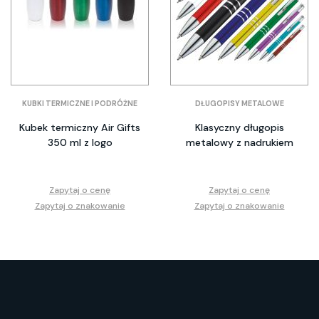
KUBKI TERMICZNE I PODRÓŻNE
DŁUGOPISY METALOWE
Kubek termiczny Air Gifts
Klasyczny długopis
350 ml z logo
metalowy z nadrukiem
Zapytaj o cenę
Zapytaj o cenę
Zapytaj o znakowanie
Zapytaj o znakowanie