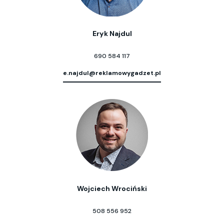
Eryk Najdul
690 584 117
e.najdul@reklamowygadzet.pl
Wojciech Wrociński
508 556 952