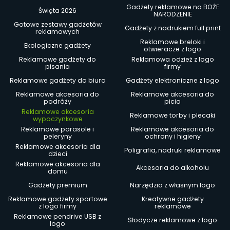
Gadżety reklamowe na BOŻE
Święta 2026
NARODZENIE
Gotowe zestawy gadżetów
Gadżety z nadrukiem full print
reklamowych
Reklamowe breloki i
Ekologiczne gadżety
otwieracze z logo
Reklamowe gadżety do
Reklamowa odzież z logo
pisania
firmy
Reklamowe gadżety do biura
Gadżety elektroniczne z logo
Reklamowe akcesoria do
Reklamowe akcesoria do
podróży
picia
Reklamowe akcesoria
Reklamowe torby i plecaki
wypoczynkowe
Reklamowe parasole i
Reklamowe akcesoria do
peleryny
ochrony i higieny
Reklamowe akcesoria dla
Poligrafia, nadruki reklamowe
dzieci
Reklamowe akcesoria dla
Akcesoria do alkoholu
domu
Gadżety premium
Narzędzia z własnym logo
Reklamowe gadżety sportowe
Kreatywne gadżety
z logo firmy
reklamowe
Reklamowe pendrive USB z
Słodycze reklamowe z logo
logo