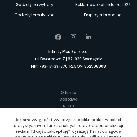
Gadżety na wybory
Reklamowe kalendarze 2027
Gadżety tematyczne
Employer branding
Infinity Plus Sp. z o.o.
ul. Dworcowa 7 | 62-020 Swarzędz
NIP: 783-17-33-370, REGON: 362998908
O firmie
Dostawa
RODO
Kontakt
Regulamin
Reklamowy gadżet wykorzystuje pliki cookie w celach
statystycznych, funkcjonalnych, oraz do personalizacji
Lokalne Gadżety Reklamowe
reklam. Klikając „akceptuję” wyrażają Państwo zgodę
Jak zamawiać?