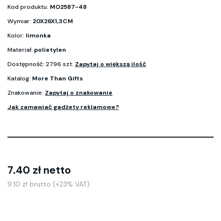
Kod produktu:
MO2587-48
Wymiar:
20X26X1,3CM
Kolor:
limonka
Materiał:
polietylen
Dostępność: 2796 szt.
Zapytaj o większą ilość
Katalog:
More Than Gifts
Znakowanie:
Zapytaj o znakowanie
Jak zamawiać gadżety reklamowe?
7.40 zł netto
9.10 zł brutto (+23% VAT)