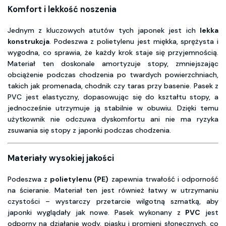
Komfort i lekkość noszenia
Jednym z kluczowych atutów tych japonek jest ich
lekka
konstrukcja
. Podeszwa z polietylenu jest miękka, sprężysta i
wygodna, co sprawia, że każdy krok staje się przyjemnością.
Materiał ten doskonale amortyzuje stopy, zmniejszając
obciążenie podczas chodzenia po twardych powierzchniach,
takich jak promenada, chodnik czy taras przy basenie. Pasek z
PVC jest elastyczny, dopasowując się do kształtu stopy, a
jednocześnie utrzymuje ją stabilnie w obuwiu. Dzięki temu
użytkownik nie odczuwa dyskomfortu ani nie ma ryzyka
zsuwania się stopy z japonki podczas chodzenia.
Materiały wysokiej jakości
Podeszwa z
polietylenu (PE)
zapewnia trwałość i odporność
na ścieranie. Materiał ten jest również łatwy w utrzymaniu
czystości – wystarczy przetarcie wilgotną szmatką, aby
japonki wyglądały jak nowe. Pasek wykonany z
PVC
jest
odporny na działanie wody, piasku i promieni słonecznych, co