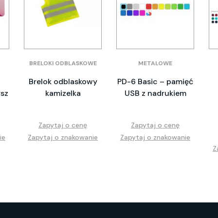
BRELOKI ODBLASKOWE
METALOWE
Brelok odblaskowy
PD-6 Basic – pamięć
sz
kamizelka
USB z nadrukiem
Zapytaj o cenę
Zapytaj o cenę
ie
Zapytaj o znakowanie
Zapytaj o znakowanie
Z