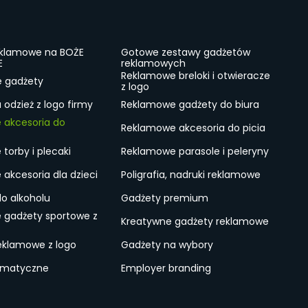
eklamowe na BOŻE
Gotowe zestawy gadżetów
E
reklamowych
Reklamowe breloki i otwieracze
e gadżety
z logo
odzież z logo firmy
Reklamowe gadżety do biura
 akcesoria do
Reklamowe akcesoria do picia
torby i plecaki
Reklamowe parasole i peleryny
akcesoria dla dzieci
Poligrafia, nadruki reklamowe
do alkoholu
Gadżety premium
 gadżety sportowe z
Kreatywne gadżety reklamowe
eklamowe z logo
Gadżety na wybory
ematyczne
Employer branding