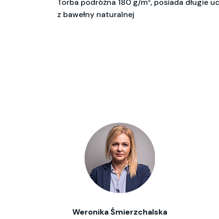
Torba podróżna 180 g/m², posiada długie u
z bawełny naturalnej
Weronika Śmierzchalska