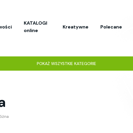
KATALOGI
wości
Kreatywne
Polecane
online
POKAŻ WSZYSTKIE KATEGORIE
a
óżna