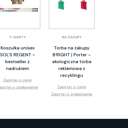
T-SHIRTY
NA ZAKUPY
Koszulka unisex
Torba na zakupy
SOL'S REGENT –
B'RIGHT | Porter –
bestseller z
ekologiczna torba
nadrukiem
reklamowa z
recyklingu
Zapytaj o cenę
Zapytaj o cenę
apytaj o znakowanie
Zapytaj o znakowanie