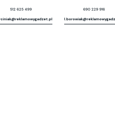
512 625 499
690 229 916
ciniak@reklamowygadzet.pl
l.borowiak@reklamowygadz