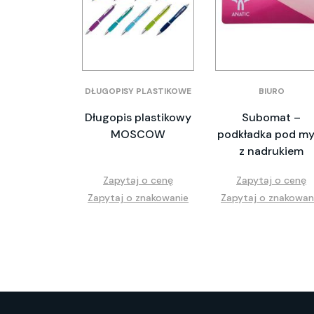
DŁUGOPISY PLASTIKOWE
BIURO
Długopis plastikowy
Subomat –
MOSCOW
podkładka pod my
z nadrukiem
Zapytaj o cenę
Zapytaj o cenę
Zapytaj o znakowanie
Zapytaj o znakowan