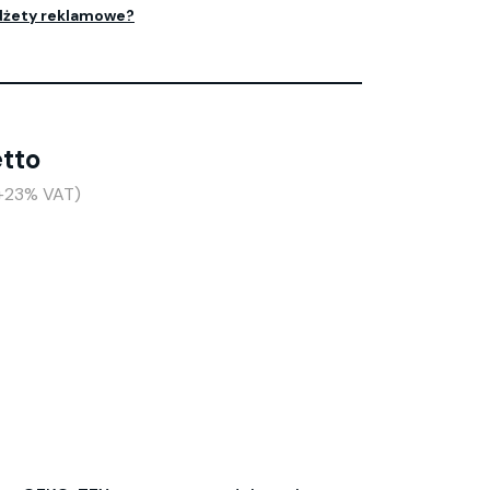
dżety reklamowe?
etto
(+23% VAT)