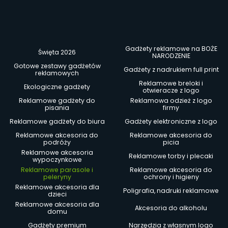
Gadżety reklamowe na BOŻE
Święta 2026
NARODZENIE
Gotowe zestawy gadżetów
Gadżety z nadrukiem full print
reklamowych
Reklamowe breloki i
Ekologiczne gadżety
otwieracze z logo
Reklamowe gadżety do
Reklamowa odzież z logo
pisania
firmy
Reklamowe gadżety do biura
Gadżety elektroniczne z logo
Reklamowe akcesoria do
Reklamowe akcesoria do
podróży
picia
Reklamowe akcesoria
Reklamowe torby i plecaki
wypoczynkowe
Reklamowe parasole i
Reklamowe akcesoria do
peleryny
ochrony i higieny
Reklamowe akcesoria dla
Poligrafia, nadruki reklamowe
dzieci
Reklamowe akcesoria dla
Akcesoria do alkoholu
domu
Gadżety premium
Narzędzia z własnym logo