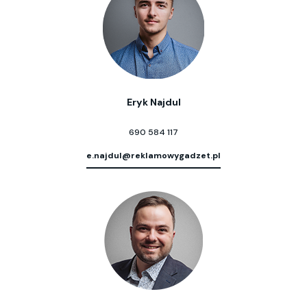
Eryk Najdul
690 584 117
e.najdul@reklamowygadzet.pl