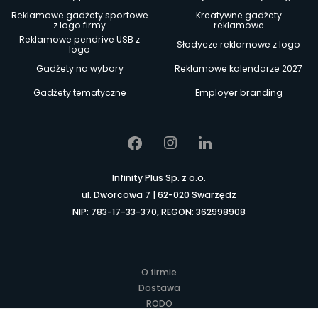
Reklamowe gadżety sportowe
Kreatywne gadżety
z logo firmy
reklamowe
Reklamowe pendrive USB z
Słodycze reklamowe z logo
logo
Gadżety na wybory
Reklamowe kalendarze 2027
Gadżety tematyczne
Employer branding
Infinity Plus Sp. z o.o.
ul. Dworcowa 7 | 62-020 Swarzędz
NIP: 783-17-33-370, REGON: 362998908
O firmie
Dostawa
RODO