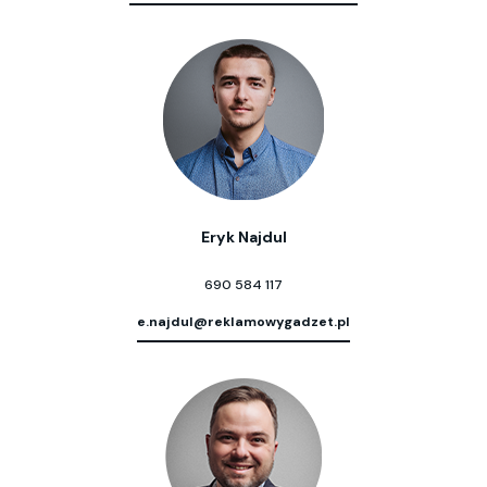
Eryk Najdul
690 584 117
e.najdul@reklamowygadzet.pl