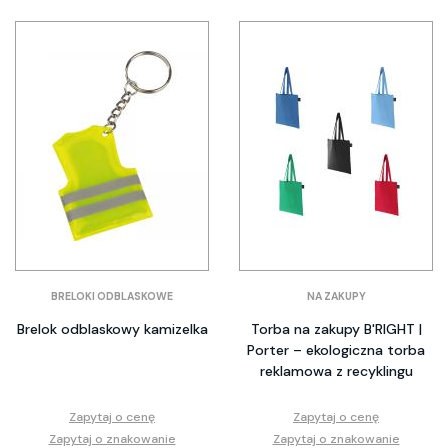
BRELOKI ODBLASKOWE
NA ZAKUPY
Brelok odblaskowy kamizelka
Torba na zakupy B'RIGHT |
Porter – ekologiczna torba
reklamowa z recyklingu
Zapytaj o cenę
Zapytaj o cenę
Zapytaj o znakowanie
Zapytaj o znakowanie