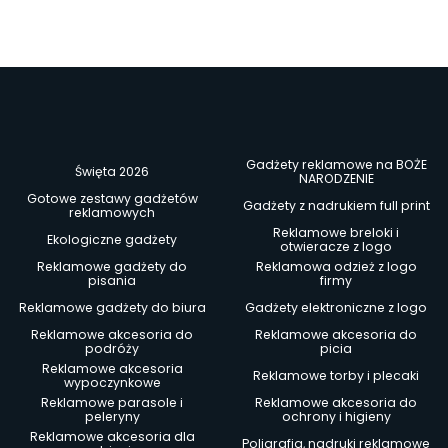
Gadżety reklamowe na BOŻE
Święta 2026
NARODZENIE
Gotowe zestawy gadżetów
Gadżety z nadrukiem full print
reklamowych
Reklamowe breloki i
Ekologiczne gadżety
otwieracze z logo
Reklamowe gadżety do
Reklamowa odzież z logo
pisania
firmy
Reklamowe gadżety do biura
Gadżety elektroniczne z logo
Reklamowe akcesoria do
Reklamowe akcesoria do
podróży
picia
Reklamowe akcesoria
Reklamowe torby i plecaki
wypoczynkowe
Reklamowe parasole i
Reklamowe akcesoria do
peleryny
ochrony i higieny
Reklamowe akcesoria dla
Poligrafia, nadruki reklamowe