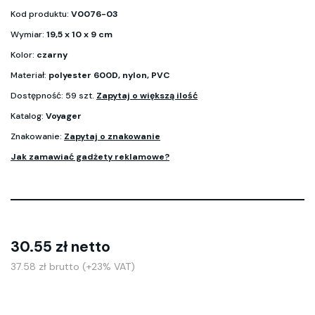
Kod produktu:
V0076-03
Wymiar:
19,5 x 10 x 9 cm
Kolor:
czarny
Materiał:
polyester 600D, nylon, PVC
Dostępność: 59 szt.
Zapytaj o większą ilość
Katalog:
Voyager
Znakowanie:
Zapytaj o znakowanie
Jak zamawiać gadżety reklamowe?
30.55 zł netto
37.58 zł brutto (+23% VAT)