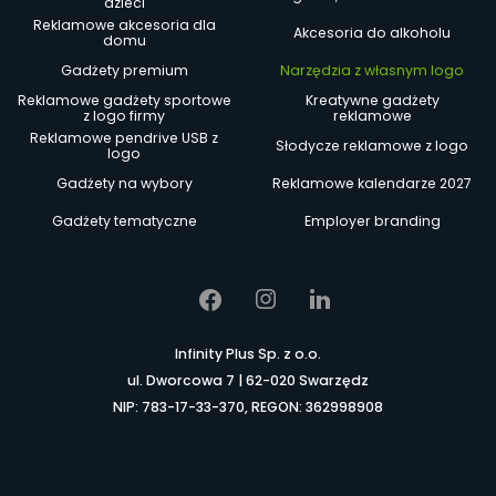
dzieci
Reklamowe akcesoria dla
Akcesoria do alkoholu
domu
Gadżety premium
Narzędzia z własnym logo
Reklamowe gadżety sportowe
Kreatywne gadżety
z logo firmy
reklamowe
Reklamowe pendrive USB z
Słodycze reklamowe z logo
logo
Gadżety na wybory
Reklamowe kalendarze 2027
Gadżety tematyczne
Employer branding
Infinity Plus Sp. z o.o.
ul. Dworcowa 7 | 62-020 Swarzędz
NIP: 783-17-33-370, REGON: 362998908