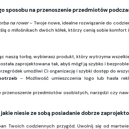
go sposobu na przenoszenie przedmiotów podczas
orba na rower
 – Twoje nowe, idealne rozwiązanie do codzie
lą o miłośnikach dwóch kółek, którzy cenią sobie komfort i
ąc naszą torbę, wybierasz produkt, który wytrzyma wszelk
została zaprojektowana tak, abyś mógł ją szybko i bezpro
rzegródek umożliwi Ci organizację i szybki dostęp do wszy
potrzeb
 – Możliwość umieszczenia logo lub hasła rek
 przenoszenie przedmiotów osobistych, narzędzi czy naw
, jakie niesie ze sobą posiadanie dobrze zaprojek
pan Twoich codziennych przygód. Uwolnij się od martwien