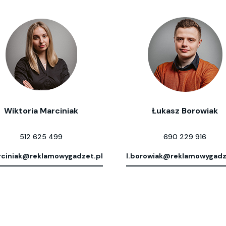
Wiktoria Marciniak
Łukasz Borowiak
512 625 499
690 229 916
ciniak@reklamowygadzet.pl
l.borowiak@reklamowygadz