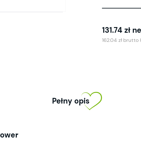
131.74 zł n
162.04 zł brutto
Pełny opis
Rower