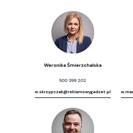
Weronika Śmierzchalska
500 399 202
w.skrzypczak@reklamowygadzet.pl
w.mar