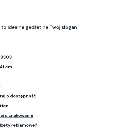
to idealne gadżet na Twój slogan
68303
 41 cm
r
taj o dostępność
tion
aj o znakowanie
dżety reklamowe?