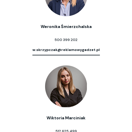
Weronika Śmierzchalska
500 399 202
w.skrzypczak@reklamowygadzet.pl
Wiktoria Marciniak
512 625 499