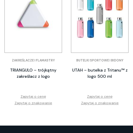
ZAKREŚLACZE I FLAMASTRY
BUTELKI SPORTOWE I BIDONY
TRIANGULO – trójkątny
UTAH – butelka z Tritanu™ z
zakreślacz z logo
logo 500 ml
Zapytaj o cenę
Zapytaj o cenę
Zapytaj o znakowanie
Zapytaj o znakowanie