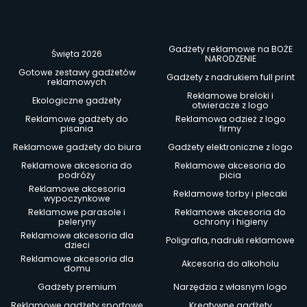
Gadżety reklamowe na BOŻE
Święta 2026
NARODZENIE
Gotowe zestawy gadżetów
Gadżety z nadrukiem full print
reklamowych
Reklamowe breloki i
Ekologiczne gadżety
otwieracze z logo
Reklamowe gadżety do
Reklamowa odzież z logo
pisania
firmy
Reklamowe gadżety do biura
Gadżety elektroniczne z logo
Reklamowe akcesoria do
Reklamowe akcesoria do
podróży
picia
Reklamowe akcesoria
Reklamowe torby i plecaki
wypoczynkowe
Reklamowe parasole i
Reklamowe akcesoria do
peleryny
ochrony i higieny
Reklamowe akcesoria dla
Poligrafia, nadruki reklamowe
dzieci
Reklamowe akcesoria dla
Akcesoria do alkoholu
domu
Gadżety premium
Narzędzia z własnym logo
Reklamowe gadżety sportowe
Kreatywne gadżety