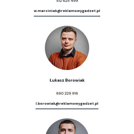
512 625 499
w.marciniak@reklamowygadzet.pl
Łukasz Borowiak
690 229 916
l.borowiak@reklamowygadzet.pl