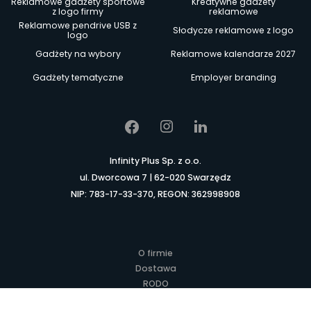
Reklamowe gadżety sportowe
Kreatywne gadżety
z logo firmy
reklamowe
Reklamowe pendrive USB z
Słodycze reklamowe z logo
logo
Gadżety na wybory
Reklamowe kalendarze 2027
Gadżety tematyczne
Employer branding
Infinity Plus Sp. z o.o.
ul. Dworcowa 7 | 62-020 Swarzędz
NIP: 783-17-33-370, REGON: 362998908
O firmie
Dostawa
RODO
Kontakt