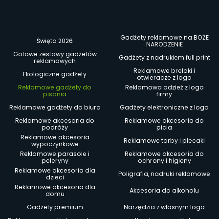
Gadżety reklamowe na BOŻE
Święta 2026
NARODZENIE
Gotowe zestawy gadżetów
Gadżety z nadrukiem full print
reklamowych
Reklamowe breloki i
Ekologiczne gadżety
otwieracze z logo
Reklamowe gadżety do
Reklamowa odzież z logo
pisania
firmy
Reklamowe gadżety do biura
Gadżety elektroniczne z logo
Reklamowe akcesoria do
Reklamowe akcesoria do
podróży
picia
Reklamowe akcesoria
Reklamowe torby i plecaki
wypoczynkowe
Reklamowe parasole i
Reklamowe akcesoria do
peleryny
ochrony i higieny
Reklamowe akcesoria dla
Poligrafia, nadruki reklamowe
dzieci
Reklamowe akcesoria dla
Akcesoria do alkoholu
domu
Gadżety premium
Narzędzia z własnym logo