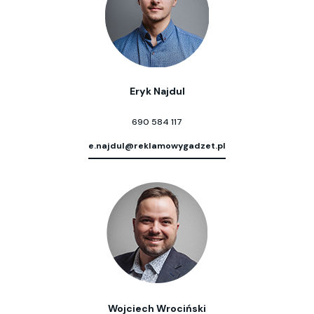
Eryk Najdul
690 584 117
e.najdul@reklamowygadzet.pl
Wojciech Wrociński