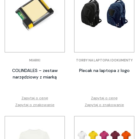
MIARKI
TORBY NA LAPTOPA I DOKUMENTY
COLINDALES – zestaw
Plecak na laptopa z logo
narzędziowy z miarką
Zapytaj o cenę
Zapytaj o cenę
Zapytaj o znakowanie
Zapytaj o znakowanie