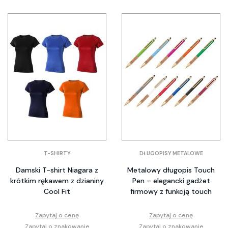
T-SHIRTY
DŁUGOPISY METALOWE
Damski T-shirt Niagara z
Metalowy długopis Touch
krótkim rękawem z dzianiny
Pen – elegancki gadżet
Cool Fit
firmowy z funkcją touch
Zapytaj o cenę
Zapytaj o cenę
Zapytaj o znakowanie
Zapytaj o znakowanie