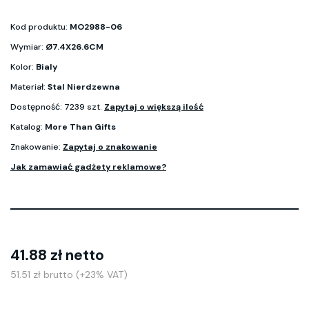
Kod produktu:
MO2988-06
Wymiar:
Ø7.4X26.6CM
Kolor:
Bialy
Materiał:
Stal Nierdzewna
Dostępność: 7239 szt.
Zapytaj o większą ilość
Katalog:
More Than Gifts
Znakowanie:
Zapytaj o znakowanie
Jak zamawiać gadżety reklamowe?
41.88 zł netto
51.51 zł brutto (+23% VAT)