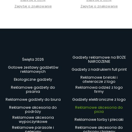
Zapytaj o znakowanie
Zapytaj o znakowanie
Gadżety reklamowe na BOŻE
Święta 2026
NARODZENIE
Gotowe zestawy gadżetów
Gadżety z nadrukiem full print
reklamowych
Reklamowe breloki i
Ekologiczne gadżety
otwieracze z logo
Reklamowe gadżety do
Reklamowa odzież z logo
pisania
firmy
Reklamowe gadżety do biura
Gadżety elektroniczne z logo
Reklamowe akcesoria do
Reklamowe akcesoria do
podróży
picia
Reklamowe akcesoria
Reklamowe torby i plecaki
wypoczynkowe
Reklamowe parasole i
Reklamowe akcesoria do
peleryny
ochrony i higieny