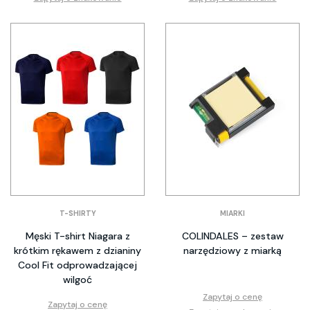
T-SHIRTY
MIARKI
Męski T-shirt Niagara z
COLINDALES – zestaw
krótkim rękawem z dzianiny
narzędziowy z miarką
Cool Fit odprowadzającej
wilgoć
Zapytaj o cenę
Zapytaj o cenę