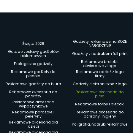
Gadżety reklamowe na BOŻE
Święta 2026
NARODZENIE
Gotowe zestawy gadżetów
Gadżety z nadrukiem full print
reklamowych
Reklamowe breloki i
Ekologiczne gadżety
otwieracze z logo
Reklamowe gadżety do
Reklamowa odzież z logo
pisania
firmy
Reklamowe gadżety do biura
Gadżety elektroniczne z logo
Reklamowe akcesoria do
Reklamowe akcesoria do
podróży
picia
Reklamowe akcesoria
Reklamowe torby i plecaki
wypoczynkowe
Reklamowe parasole i
Reklamowe akcesoria do
peleryny
ochrony i higieny
Reklamowe akcesoria dla
Poligrafia, nadruki reklamowe
dzieci
Reklamowe akcesoria dla