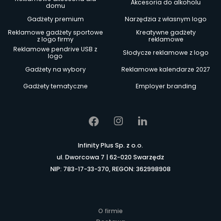
Akcesoria do alkoholu
domu
Gadżety premium
Narzędzia z własnym logo
Reklamowe gadżety sportowe
Kreatywne gadżety
z logo firmy
reklamowe
Reklamowe pendrive USB z
Słodycze reklamowe z logo
logo
Gadżety na wybory
Reklamowe kalendarze 2027
Gadżety tematyczne
Employer branding
Infinity Plus Sp. z o.o.
ul. Dworcowa 7 | 62-020 Swarzędz
NIP: 783-17-33-370, REGON: 362998908
O firmie