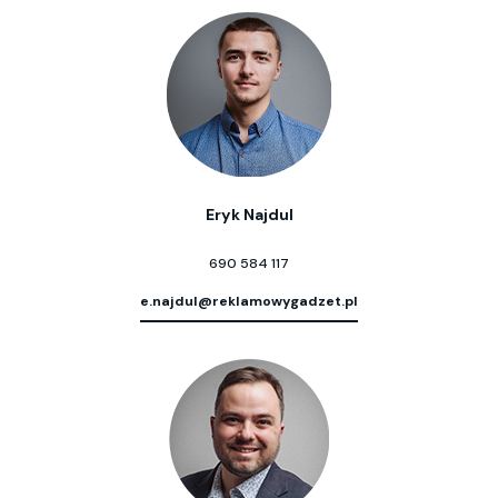
Eryk Najdul
690 584 117
e.najdul@reklamowygadzet.pl