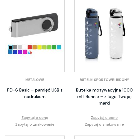
METALOWE
BUTELKI SPORTOWE I BIDONY
PD-6 Basic – pamięć USB z
Butelka motywacyjna 1000
nadrukiem
ml | Bennie – z logo Twojej
marki
Zapytaj o cenę
Zapytaj o cenę
Zapytaj o znakowanie
Zapytaj o znakowanie