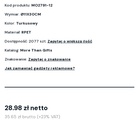
Kod produktu:
MO2791-12
Wymiar:
Ø11X30CM
Kolor:
Turkusowy
Materiał:
RPET
Dostępność: 2077 szt.
Zapytaj o większą ilość
Katalog:
More Than Gifts
Znakowanie:
Zapytaj o znakowanie
Jak zamawiać gadżety reklamowe?
28.98 zł netto
35.65 zł brutto (+23% VAT)