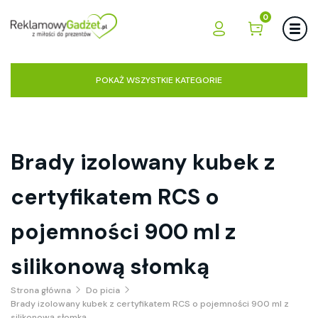
0
POKAŻ WSZYSTKIE KATEGORIE
Brady izolowany kubek z
certyfikatem RCS o
pojemności 900 ml z
silikonową słomką
Strona główna
Do picia
Brady izolowany kubek z certyfikatem RCS o pojemności 900 ml z
silikonową słomką