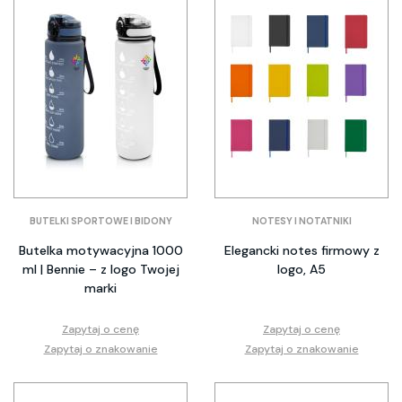
BUTELKI SPORTOWE I BIDONY
NOTESY I NOTATNIKI
Butelka motywacyjna 1000
Elegancki notes firmowy z
ml | Bennie – z logo Twojej
logo, A5
marki
Zapytaj o cenę
Zapytaj o cenę
Zapytaj o znakowanie
Zapytaj o znakowanie