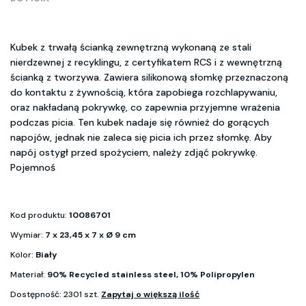
Kubek z trwałą ścianką zewnętrzną wykonaną ze stali
nierdzewnej z recyklingu, z certyfikatem RCS i z wewnętrzną
ścianką z tworzywa. Zawiera silikonową słomkę przeznaczoną
do kontaktu z żywnością, która zapobiega rozchlapywaniu,
oraz nakładaną pokrywkę, co zapewnia przyjemne wrażenia
podczas picia. Ten kubek nadaje się również do gorących
napojów, jednak nie zaleca się picia ich przez słomkę. Aby
napój ostygł przed spożyciem, należy zdjąć pokrywkę.
Pojemnoś
Kod produktu:
10086701
Wymiar:
7 x 23,45 x 7 x Ø 9 cm
Kolor:
Biały
Materiał:
90% Recycled stainless steel, 10% Polipropylen
Dostępność: 2301 szt.
Zapytaj o większą ilość