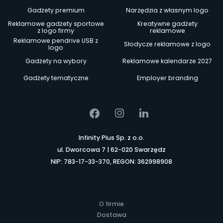
Gadżety premium
Narzędzia z własnym logo
Reklamowe gadżety sportowe
Kreatywne gadżety
z logo firmy
reklamowe
Reklamowe pendrive USB z
Słodycze reklamowe z logo
logo
Gadżety na wybory
Reklamowe kalendarze 2027
Gadżety tematyczne
Employer branding
Infinity Plus Sp. z o.o.
ul. Dworcowa 7 | 62-020 Swarzędz
NIP: 783-17-33-370, REGON: 362998908
O firmie
Dostawa