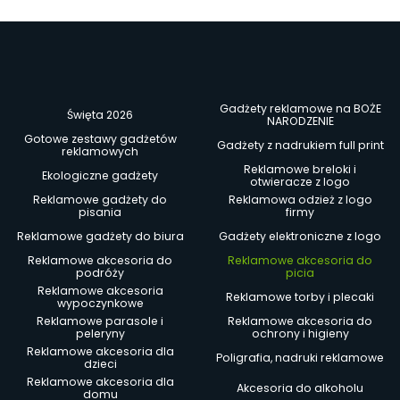
Gadżety reklamowe na BOŻE
Święta 2026
NARODZENIE
Gotowe zestawy gadżetów
Gadżety z nadrukiem full print
reklamowych
Reklamowe breloki i
Ekologiczne gadżety
otwieracze z logo
Reklamowe gadżety do
Reklamowa odzież z logo
pisania
firmy
Reklamowe gadżety do biura
Gadżety elektroniczne z logo
Reklamowe akcesoria do
Reklamowe akcesoria do
podróży
picia
Reklamowe akcesoria
Reklamowe torby i plecaki
wypoczynkowe
Reklamowe parasole i
Reklamowe akcesoria do
peleryny
ochrony i higieny
Reklamowe akcesoria dla
Poligrafia, nadruki reklamowe
dzieci
Reklamowe akcesoria dla
Akcesoria do alkoholu
domu