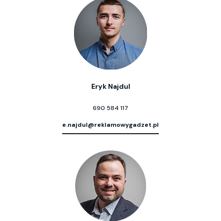
Eryk Najdul
690 584 117
e.najdul@reklamowygadzet.pl