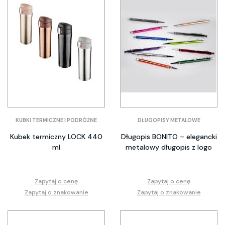
KUBKI TERMICZNE I PODRÓŻNE
DŁUGOPISY METALOWE
Kubek termiczny LOCK 440
Długopis BONITO – elegancki
ml
metalowy długopis z logo
Zapytaj o cenę
Zapytaj o cenę
Zapytaj o znakowanie
Zapytaj o znakowanie