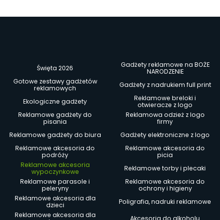
Gadżety reklamowe na BOŻE
Święta 2026
NARODZENIE
Gotowe zestawy gadżetów
Gadżety z nadrukiem full print
reklamowych
Reklamowe breloki i
Ekologiczne gadżety
otwieracze z logo
Reklamowe gadżety do
Reklamowa odzież z logo
pisania
firmy
Reklamowe gadżety do biura
Gadżety elektroniczne z logo
Reklamowe akcesoria do
Reklamowe akcesoria do
podróży
picia
Reklamowe akcesoria
Reklamowe torby i plecaki
wypoczynkowe
Reklamowe parasole i
Reklamowe akcesoria do
peleryny
ochrony i higieny
Reklamowe akcesoria dla
Poligrafia, nadruki reklamowe
dzieci
Reklamowe akcesoria dla
Akcesoria do alkoholu