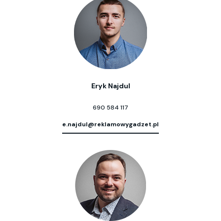
Eryk Najdul
690 584 117
e.najdul@reklamowygadzet.pl