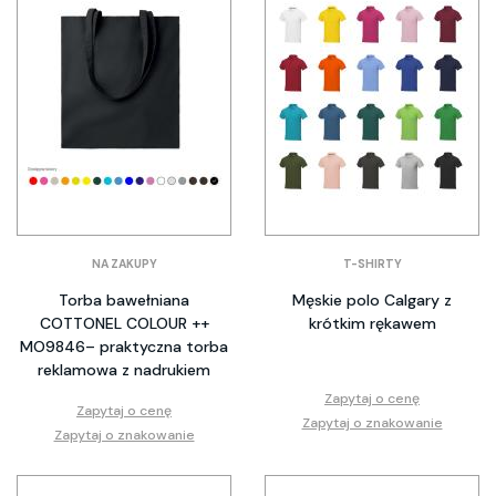
NA ZAKUPY
T-SHIRTY
Torba bawełniana
Męskie polo Calgary z
COTTONEL COLOUR ++
krótkim rękawem
MO9846– praktyczna torba
reklamowa z nadrukiem
Zapytaj o cenę
Zapytaj o cenę
Zapytaj o znakowanie
Zapytaj o znakowanie