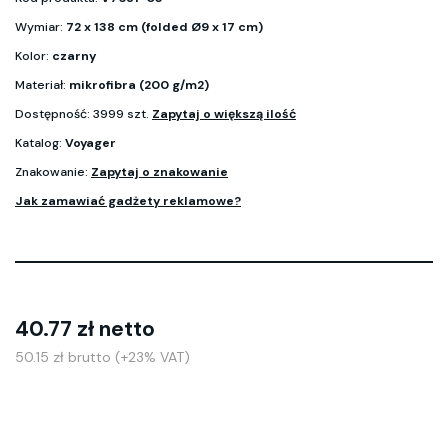
Wymiar:
72 x 138 cm (folded Ø9 x 17 cm)
Kolor:
czarny
Materiał:
mikrofibra (200 g/m2)
Dostępność: 3999 szt.
Zapytaj o większą ilość
Katalog:
Voyager
Znakowanie:
Zapytaj o znakowanie
Jak zamawiać gadżety reklamowe?
40.77 zł netto
50.15 zł brutto (+23% VAT)