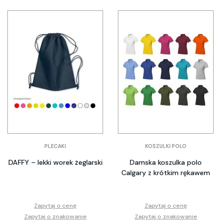
PLECAKI
KOSZULKI POLO
DAFFY – lekki worek żeglarski
Damska koszulka polo
Calgary z krótkim rękawem
Zapytaj o cenę
Zapytaj o cenę
Zapytaj o znakowanie
Zapytaj o znakowanie