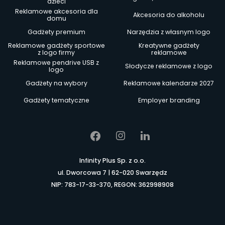
dzieci
Reklamowe akcesoria dla
Akcesoria do alkoholu
domu
Gadżety premium
Narzędzia z własnym logo
Reklamowe gadżety sportowe
Kreatywne gadżety
z logo firmy
reklamowe
Reklamowe pendrive USB z
Słodycze reklamowe z logo
logo
Gadżety na wybory
Reklamowe kalendarze 2027
Gadżety tematyczne
Employer branding
Infinity Plus Sp. z o.o.
ul. Dworcowa 7 | 62-020 Swarzędz
NIP: 783-17-33-370, REGON: 362998908