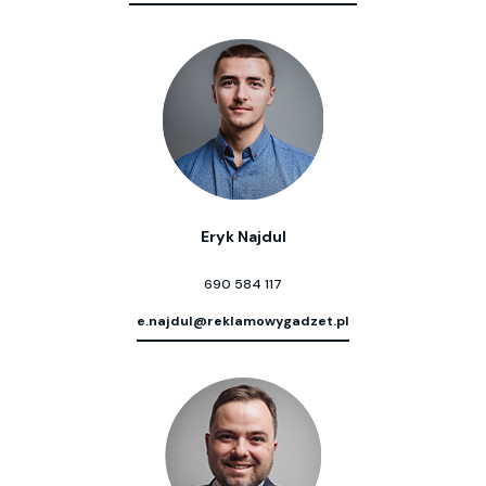
Eryk Najdul
690 584 117
e.najdul@reklamowygadzet.pl