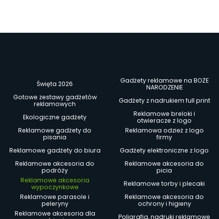
Gadżety reklamowe na BOŻE
Święta 2026
NARODZENIE
Gotowe zestawy gadżetów
Gadżety z nadrukiem full print
reklamowych
Reklamowe breloki i
Ekologiczne gadżety
otwieracze z logo
Reklamowe gadżety do
Reklamowa odzież z logo
pisania
firmy
Reklamowe gadżety do biura
Gadżety elektroniczne z logo
Reklamowe akcesoria do
Reklamowe akcesoria do
podróży
picia
Reklamowe akcesoria
Reklamowe torby i plecaki
wypoczynkowe
Reklamowe parasole i
Reklamowe akcesoria do
peleryny
ochrony i higieny
Reklamowe akcesoria dla
Poligrafia, nadruki reklamowe