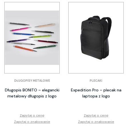
DŁUGOPISY METALOWE
PLECAKI
Długopis BONITO – elegancki
Expedition Pro – plecak na
metalowy długopis z logo
laptopa z logo
Zapytaj o cenę
Zapytaj o cenę
Zapytaj o znakowanie
Zapytaj o znakowanie