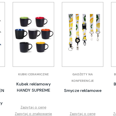
KUBKI CERAMICZNE
GADŻETY NA
B
KONFERENCJE
Kubek reklamowy
B
HANDY SUPREME
EN
Smycze reklamowe
wy
Zapytaj o cenę
Zapytaj o znakowanie
Zapytaj o cenę
Z