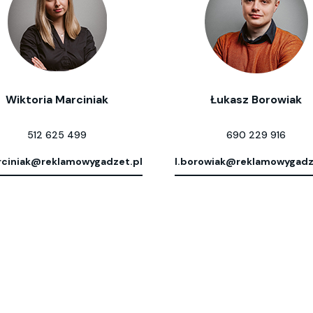
Wiktoria Marciniak
Łukasz Borowiak
512 625 499
690 229 916
ciniak@reklamowygadzet.pl
l.borowiak@reklamowygadz