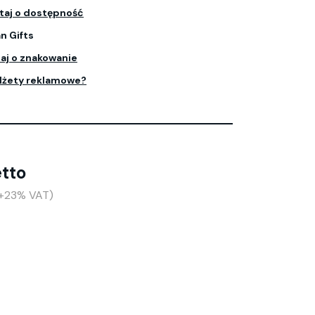
taj o dostępność
n Gifts
aj o znakowanie
dżety reklamowe?
etto
 (+23% VAT)