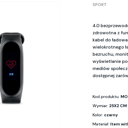
SPORT
4.0 bezprzewod
zdrowotna z fun
kabel do ładowa
wielokrotnego ła
bezruchu, monito
wyświetlanie po
mediów społecz
dostępnej zarówn
Kod produktu:
MO
Wymiar:
25X2 CM
Kolor:
czarny
Materiał:
Item wit