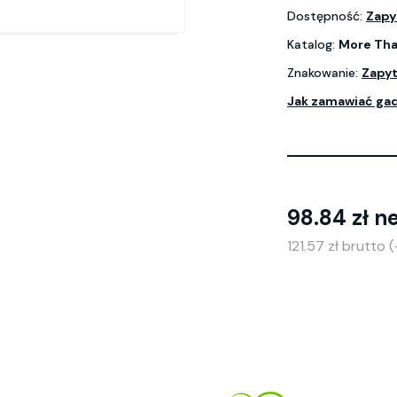
Dostępność:
Zapy
Katalog:
More Tha
Znakowanie:
Zapyt
Jak zamawiać ga
98.84 zł n
121.57 zł brutto