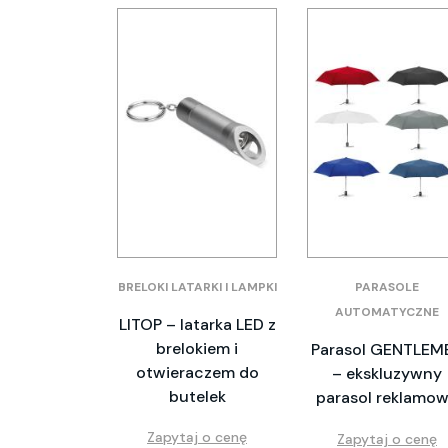
BRELOKI LATARKI I LAMPKI
PARASOLE
AUTOMATYCZNE
LITOP – latarka LED z
brelokiem i
Parasol GENTLEM
otwieraczem do
– ekskluzywny
butelek
parasol reklamo
Zapytaj o cenę
Zapytaj o cenę