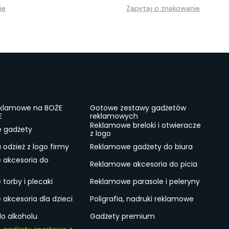
ie
Zapytaj o znakowanie
eklamowe na BOŻE
Gotowe zestawy gadżetów
E
reklamowych
Reklamowe breloki i otwieracze
e gadżety
z logo
odzież z logo firmy
Reklamowe gadżety do biura
 akcesoria do
Reklamowe akcesoria do picia
torby i plecaki
Reklamowe parasole i peleryny
akcesoria dla dzieci
Poligrafia, nadruki reklamowe
do alkoholu
Gadżety premium