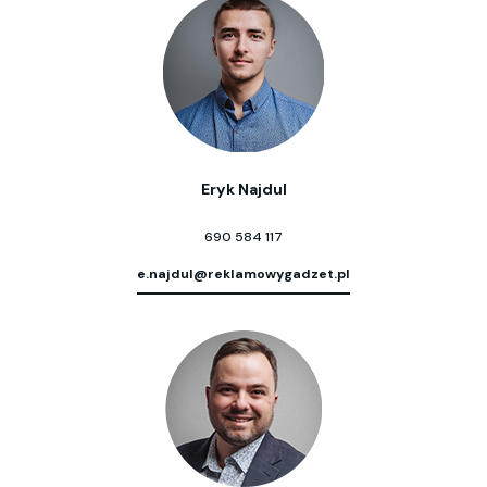
Eryk Najdul
690 584 117
e.najdul@reklamowygadzet.pl