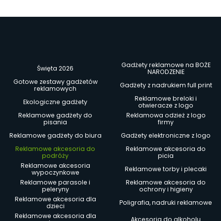
Gadżety reklamowe na BOŻE
Święta 2026
NARODZENIE
Gotowe zestawy gadżetów
Gadżety z nadrukiem full print
reklamowych
Reklamowe breloki i
Ekologiczne gadżety
otwieracze z logo
Reklamowe gadżety do
Reklamowa odzież z logo
pisania
firmy
Reklamowe gadżety do biura
Gadżety elektroniczne z logo
Reklamowe akcesoria do
Reklamowe akcesoria do
podróży
picia
Reklamowe akcesoria
Reklamowe torby i plecaki
wypoczynkowe
Reklamowe parasole i
Reklamowe akcesoria do
peleryny
ochrony i higieny
Reklamowe akcesoria dla
Poligrafia, nadruki reklamowe
dzieci
Reklamowe akcesoria dla
Akcesoria do alkoholu