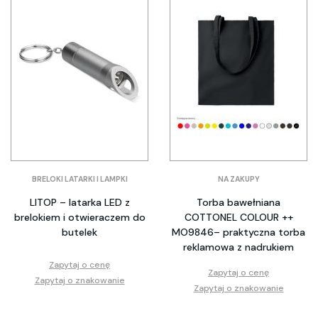
BRELOKI LATARKI I LAMPKI
NA ZAKUPY
LITOP – latarka LED z
Torba bawełniana
brelokiem i otwieraczem do
COTTONEL COLOUR ++
butelek
MO9846– praktyczna torba
reklamowa z nadrukiem
Zapytaj o cenę
Zapytaj o cenę
Zapytaj o znakowanie
Zapytaj o znakowanie