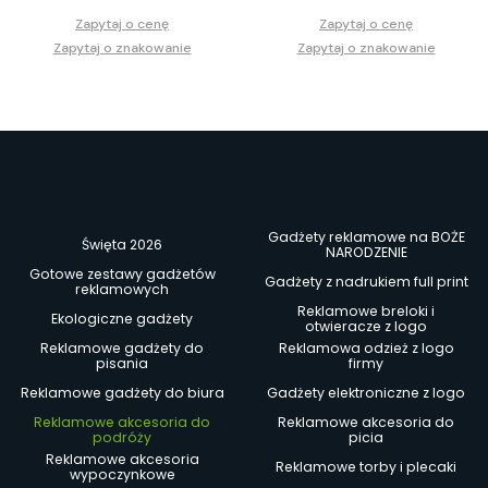
Zapytaj o cenę
Zapytaj o cenę
Zapytaj o znakowanie
Zapytaj o znakowanie
Gadżety reklamowe na BOŻE
Święta 2026
NARODZENIE
Gotowe zestawy gadżetów
Gadżety z nadrukiem full print
reklamowych
Reklamowe breloki i
Ekologiczne gadżety
otwieracze z logo
Reklamowe gadżety do
Reklamowa odzież z logo
pisania
firmy
Reklamowe gadżety do biura
Gadżety elektroniczne z logo
Reklamowe akcesoria do
Reklamowe akcesoria do
podróży
picia
Reklamowe akcesoria
Reklamowe torby i plecaki
wypoczynkowe