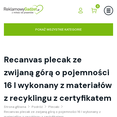
0
POKAŻ WSZYSTKIE KATEGORIE
Recanvas plecak ze
zwijaną górą o pojemności
16 l wykonany z materiałów
z recyklingu z certyfikatem
Strona główna
Podróż
Plecaki
Recanvas plecak ze zwijaną górą o pojemności 16 l wykonany z
materiałów z recyklingu z certyfikatem