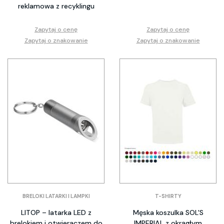
reklamowa z recyklingu
Zapytaj o cenę
Zapytaj o cenę
Zapytaj o znakowanie
Zapytaj o znakowanie
BRELOKI LATARKI I LAMPKI
T-SHIRTY
LITOP – latarka LED z
Męska koszulka SOL'S
brelokiem i otwieraczem do
IMPERIAL z okrągłym