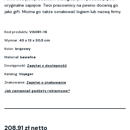
oryginalne zapięcie. Twoi pracownicy na pewno docenią go
jako gift. Można go także oznakować logiem lub nazwą firmy.
Kod produktu:
VG081-16
Wymiar:
43 x 13 x 30,5 cm
Kolor:
brązowy
Materiał:
bawełna
Dostępność:
Zapytaj o dostępność
Katalog:
Voyager
Znakowanie:
Zapytaj o znakowanie
Jak zamawiać gadżety reklamowe?
208.91 zł netto