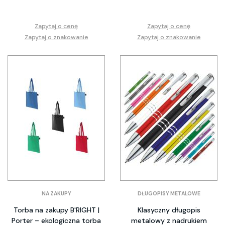
Zapytaj o cenę
Zapytaj o cenę
Zapytaj o znakowanie
Zapytaj o znakowanie
NA ZAKUPY
DŁUGOPISY METALOWE
Torba na zakupy B'RIGHT |
Klasyczny długopis
Porter – ekologiczna torba
metalowy z nadrukiem