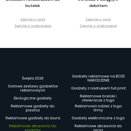
butelek
dekoltem
Zapytaj o cenę
Zapytaj o cenę
Zapytaj o znakowanie
Zapytaj o znakowanie
Gadżety reklamowe na BOŻE
Święta 2026
NARODZENIE
Gotowe zestawy gadżetów
Gadżety z nadrukiem full print
reklamowych
Reklamowe breloki i
Ekologiczne gadżety
otwieracze z logo
Reklamowe gadżety do
Reklamowa odzież z logo
pisania
firmy
Reklamowe gadżety do biura
Gadżety elektroniczne z logo
Reklamowe akcesoria do
Reklamowe akcesoria do
podróży
picia