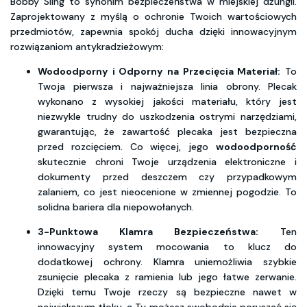
Bobby Sling to synonim bezpieczeństwa w miejskiej dżungli.
Zaprojektowany z myślą o ochronie Twoich wartościowych
przedmiotów, zapewnia spokój ducha dzięki innowacyjnym
rozwiązaniom antykradzieżowym:
Wodoodporny i Odporny na Przecięcia Materiał:
To
Twoja pierwsza i najważniejsza linia obrony. Plecak
wykonano z wysokiej jakości materiału, który jest
niezwykle trudny do uszkodzenia ostrymi narzędziami,
gwarantując, że zawartość plecaka jest bezpieczna
przed rozcięciem. Co więcej, jego
wodoodporność
skutecznie chroni Twoje urządzenia elektroniczne i
dokumenty przed deszczem czy przypadkowym
zalaniem, co jest nieocenione w zmiennej pogodzie. To
solidna bariera dla niepowołanych.
3-Punktowa Klamra Bezpieczeństwa:
Ten
innowacyjny system mocowania to klucz do
dodatkowej ochrony. Klamra uniemożliwia szybkie
zsunięcie plecaka z ramienia lub jego łatwe zerwanie.
Dzięki temu Twoje rzeczy są bezpieczne nawet w