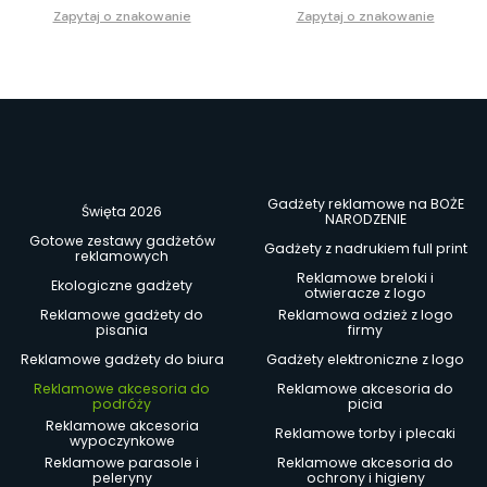
Zapytaj o znakowanie
Zapytaj o znakowanie
Gadżety reklamowe na BOŻE
Święta 2026
NARODZENIE
Gotowe zestawy gadżetów
Gadżety z nadrukiem full print
reklamowych
Reklamowe breloki i
Ekologiczne gadżety
otwieracze z logo
Reklamowe gadżety do
Reklamowa odzież z logo
pisania
firmy
Reklamowe gadżety do biura
Gadżety elektroniczne z logo
Reklamowe akcesoria do
Reklamowe akcesoria do
podróży
picia
Reklamowe akcesoria
Reklamowe torby i plecaki
wypoczynkowe
Reklamowe parasole i
Reklamowe akcesoria do
peleryny
ochrony i higieny