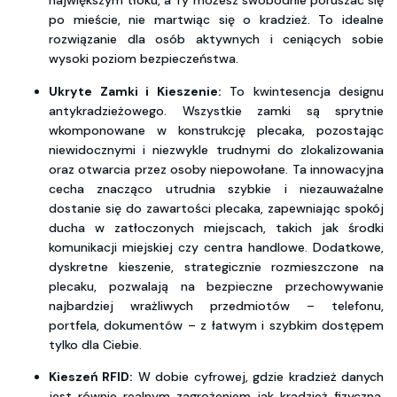
największym tłoku, a Ty możesz swobodnie poruszać się
po mieście, nie martwiąc się o kradzież. To idealne
rozwiązanie dla osób aktywnych i ceniących sobie
wysoki poziom bezpieczeństwa.
Ukryte Zamki i Kieszenie:
To kwintesencja designu
antykradzieżowego. Wszystkie zamki są sprytnie
wkomponowane w konstrukcję plecaka, pozostając
niewidocznymi i niezwykle trudnymi do zlokalizowania
oraz otwarcia przez osoby niepowołane. Ta innowacyjna
cecha znacząco utrudnia szybkie i niezauważalne
dostanie się do zawartości plecaka, zapewniając spokój
ducha w zatłoczonych miejscach, takich jak środki
komunikacji miejskiej czy centra handlowe. Dodatkowe,
dyskretne kieszenie, strategicznie rozmieszczone na
plecaku, pozwalają na bezpieczne przechowywanie
najbardziej wrażliwych przedmiotów – telefonu,
portfela, dokumentów – z łatwym i szybkim dostępem
tylko dla Ciebie.
Kieszeń RFID:
W dobie cyfrowej, gdzie kradzież danych
jest równie realnym zagrożeniem jak kradzież fizyczna,