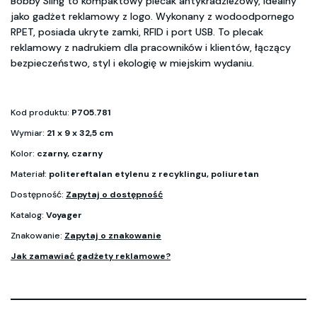
Bobby Sling to kompaktowy plecak antykradzieżowy, idealny
jako gadżet reklamowy z logo. Wykonany z wodoodpornego
RPET, posiada ukryte zamki, RFID i port USB. To plecak
reklamowy z nadrukiem dla pracowników i klientów, łączący
bezpieczeństwo, styl i ekologię w miejskim wydaniu.
Kod produktu:
P705.781
Wymiar:
21 x 9 x 32,5 cm
Kolor:
czarny, czarny
Materiał:
politereftalan etylenu z recyklingu, poliuretan
Dostępność:
Zapytaj o dostępność
Katalog:
Voyager
Znakowanie:
Zapytaj o znakowanie
Jak zamawiać gadżety reklamowe?