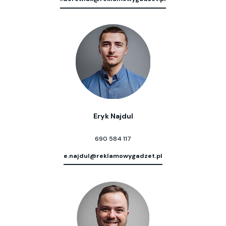
Eryk Najdul
690 584 117
e.najdul@reklamowygadzet.pl