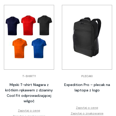
T-SHIRTY
PLECAKI
Męski T-shirt Niagara z
Expedition Pro – plecak na
krótkim rękawem z dzianiny
laptopa z logo
Cool Fit odprowadzającej
wilgoć
Zapytaj o cenę
Zapytaj o cenę
Zapytaj o znakowanie