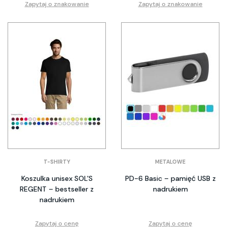
Zapytaj o znakowanie
Zapytaj o znakowanie
T-SHIRTY
METALOWE
Koszulka unisex SOL'S
PD-6 Basic – pamięć USB z
REGENT – bestseller z
nadrukiem
nadrukiem
Zapytaj o cenę
Zapytaj o cenę