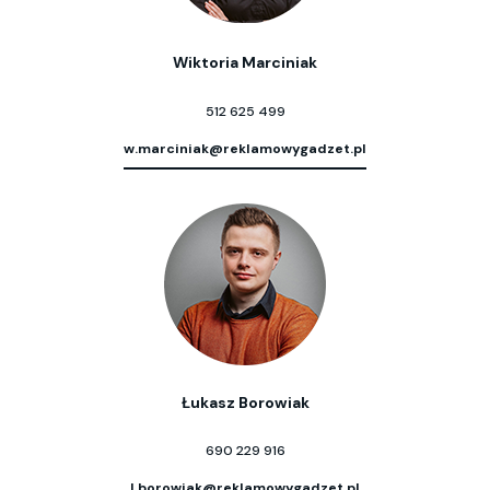
Wiktoria Marciniak
512 625 499
w.marciniak@reklamowygadzet.pl
Łukasz Borowiak
690 229 916
l.borowiak@reklamowygadzet.pl