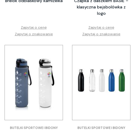
Brelok odblaskowy kamizelka
Czapka z daszkiem BASIE –
klasyczna bejsbolówka z
logo
Zapytaj o cenę
Zapytaj o cenę
Zapytaj o znakowanie
Zapytaj o znakowanie
BUTELKI SPORTOWE I BIDONY
BUTELKI SPORTOWE I BIDONY