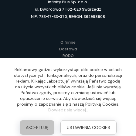
Infinity Plus Sp. z o.o.
ul. Dworcowa 7 | 62-020 Swarzędz
NIP: 783-17-33-370, REGON: 362998908
O firmie
Dostawa
RODO
Kontakt
Regulamin
Reklamowy gadżet wykorzystuje pliki cookie w celach
statystycznych, funkcjonalnych, oraz do personalizacji
Lokalne Gadżety Reklamowe
reklam. Klikając „akceptuję” wyrażają Państwo zgodę
Jak zamawiać?
na użycie wszystkich plików cookie. Jeśli nie wyrażają
Słownik pojęć
Państwo zgody, prosimy o zmianę ustawień lub
FAQ
opuszczenie serwisu. Aby dowiedzieć się więcej,
prosimy o zapoznanie się z naszą Polityką Cookies.
Dowiedz się więcej.
.
Realizacja: Idea4Me.pl, Wszelkie prawa zastrzeżone
AKCEPTUJĘ
USTAWIENIA COOKIES