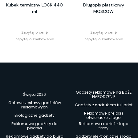
Kubek termiczny LOCK 440
Długopis plastikowy
ml
MOSCOW
Zapytaj o cenę
Zapytaj o cenę
Zapytaj o znakowanie
Zapytaj o znakowanie
Gadżety reklamowe na BOŻE
Święta 2026
NARODZENIE
Gotowe zestawy gadżetów
Gadżety z nadrukiem full print
reklamowych
Reklamowe breloki i
Ekologiczne gadżety
otwieracze z logo
Reklamowe gadżety do
Reklamowa odzież z logo
pisania
firmy
Reklamowe gadżety do biura
Gadżety elektroniczne z logo