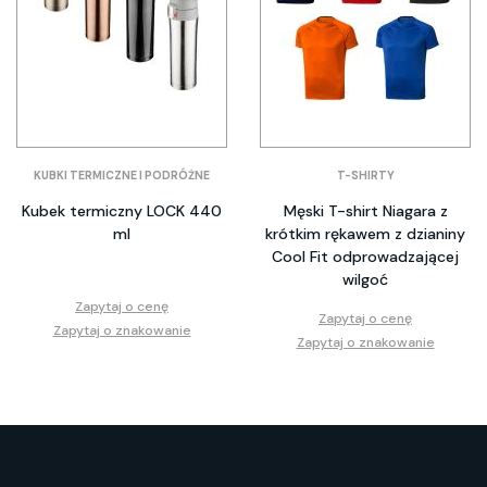
KUBKI TERMICZNE I PODRÓŻNE
T-SHIRTY
Kubek termiczny LOCK 440
Męski T-shirt Niagara z
ml
krótkim rękawem z dzianiny
Cool Fit odprowadzającej
wilgoć
Zapytaj o cenę
Zapytaj o cenę
Zapytaj o znakowanie
Zapytaj o znakowanie