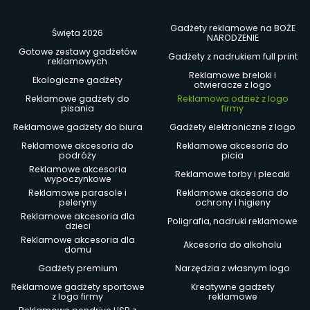
Gadżety reklamowe na BOŻE
Święta 2026
NARODZENIE
Gotowe zestawy gadżetów
Gadżety z nadrukiem full print
reklamowych
Reklamowe breloki i
Ekologiczne gadżety
otwieracze z logo
Reklamowe gadżety do
Reklamowa odzież z logo
pisania
firmy
Reklamowe gadżety do biura
Gadżety elektroniczne z logo
Reklamowe akcesoria do
Reklamowe akcesoria do
podróży
picia
Reklamowe akcesoria
Reklamowe torby i plecaki
wypoczynkowe
Reklamowe parasole i
Reklamowe akcesoria do
peleryny
ochrony i higieny
Reklamowe akcesoria dla
Poligrafia, nadruki reklamowe
dzieci
Reklamowe akcesoria dla
Akcesoria do alkoholu
domu
Gadżety premium
Narzędzia z własnym logo
Reklamowe gadżety sportowe
Kreatywne gadżety
z logo firmy
reklamowe