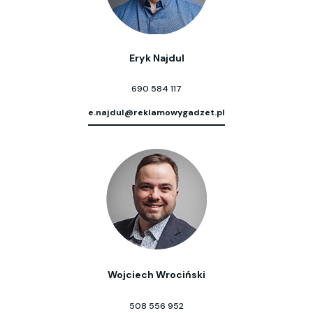
Eryk Najdul
690 584 117
e.najdul@reklamowygadzet.pl
Wojciech Wrociński
508 556 952