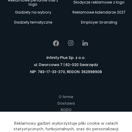
Reklamowe pendrive USB z
Słodycze reklamowe z logo
logo
Gadżety na wybory
Reklamowe kalendarze 2027
Gadżety tematyczne
Employer branding
Infinity Plus Sp. z o.o.
ul. Dworcowa 7 | 62-020 Swarzędz
NIP: 783-17-33-370, REGON: 362998908
O firmie
Dostawa
RODO
Kontakt
Regulamin
Reklamowy gadżet wykorzystuje pliki cookie w celach
statystycznych, funkcjonalnych, oraz do personalizacji
Lokalne Gadżety Reklamowe