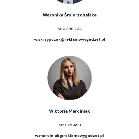
Weronika Śmierzchalska
500 399 202
w.skrzypczak@reklamowygadzet.pl
Wiktoria Marciniak
512 625 499
w.marciniak@reklamowygadzet.pl