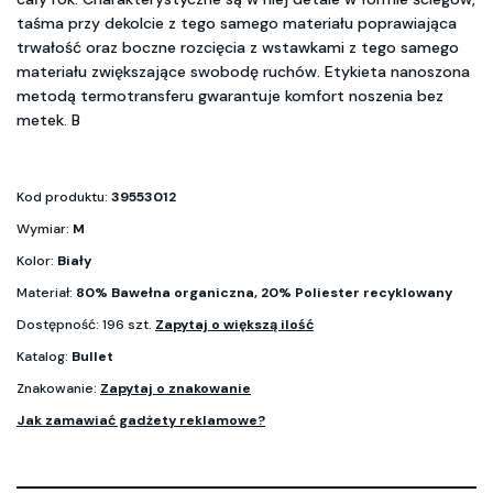
taśma przy dekolcie z tego samego materiału poprawiająca
trwałość oraz boczne rozcięcia z wstawkami z tego samego
materiału zwiększające swobodę ruchów. Etykieta nanoszona
metodą termotransferu gwarantuje komfort noszenia bez
metek. B
Kod produktu:
39553012
Wymiar:
M
Kolor:
Biały
Materiał:
80% Bawełna organiczna, 20% Poliester recyklowany
Dostępność: 196 szt.
Zapytaj o większą ilość
Katalog:
Bullet
Znakowanie:
Zapytaj o znakowanie
Jak zamawiać gadżety reklamowe?