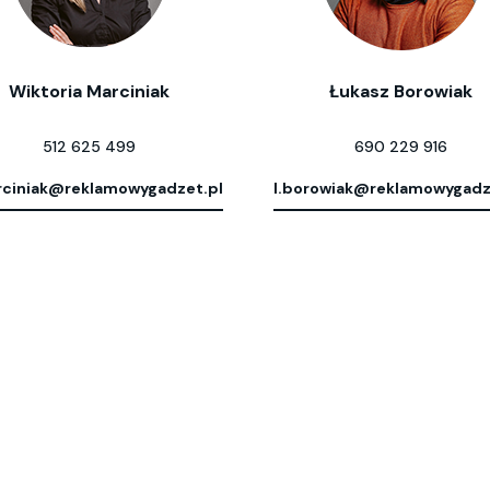
Wiktoria Marciniak
Łukasz Borowiak
512 625 499
690 229 916
ciniak@reklamowygadzet.pl
l.borowiak@reklamowygadz