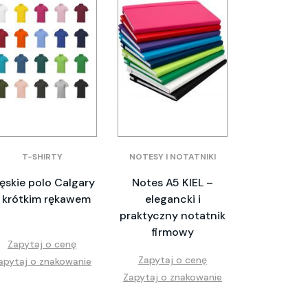
T-SHIRTY
NOTESY I NOTATNIKI
ęskie polo Calgary
Notes A5 KIEL –
 krótkim rękawem
elegancki i
praktyczny notatnik
firmowy
Zapytaj o cenę
Zapytaj o cenę
apytaj o znakowanie
Zapytaj o znakowanie