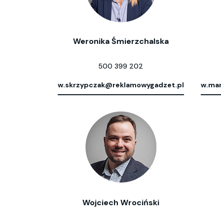
Weronika Śmierzchalska
500 399 202
w.skrzypczak@reklamowygadzet.pl
w.mar
Wojciech Wrociński