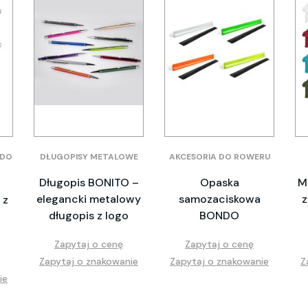
 DO
DŁUGOPISY METALOWE
AKCESORIA DO ROWERU
Długopis BONITO –
Opaska
M
elegancki metalowy
samozaciskowa
z
 z
długopis z logo
BONDO
o
Zapytaj o cenę
Zapytaj o cenę
Zapytaj o znakowanie
Zapytaj o znakowanie
Z
ie