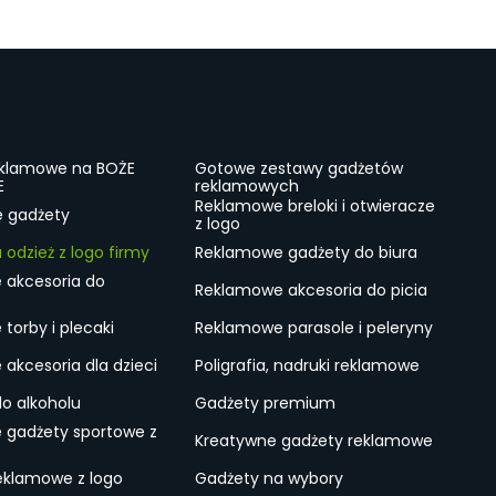
eklamowe na BOŻE
Gotowe zestawy gadżetów
E
reklamowych
Reklamowe breloki i otwieracze
e gadżety
z logo
odzież z logo firmy
Reklamowe gadżety do biura
 akcesoria do
Reklamowe akcesoria do picia
torby i plecaki
Reklamowe parasole i peleryny
akcesoria dla dzieci
Poligrafia, nadruki reklamowe
do alkoholu
Gadżety premium
 gadżety sportowe z
Kreatywne gadżety reklamowe
eklamowe z logo
Gadżety na wybory