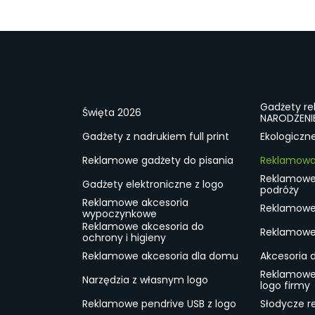
Gadżety r
Święta 2026
NARODZENI
Gadżety z nadrukiem full print
Ekologiczn
Reklamowe gadżety do pisania
Reklamowa 
Reklamowe
Gadżety elektroniczne z logo
podróży
Reklamowe akcesoria
Reklamowe 
wypoczynkowe
Reklamowe akcesoria do
Reklamowe 
ochrony i higieny
Reklamowe akcesoria dla domu
Akcesoria 
Reklamowe
Narzędzia z własnym logo
logo firmy
Reklamowe pendrive USB z logo
Słodycze r