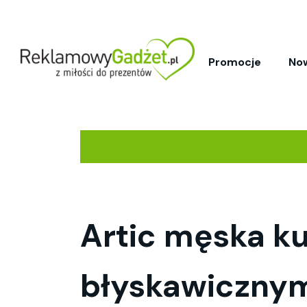
Promocje
No
Artic męska k
błyskawicznym