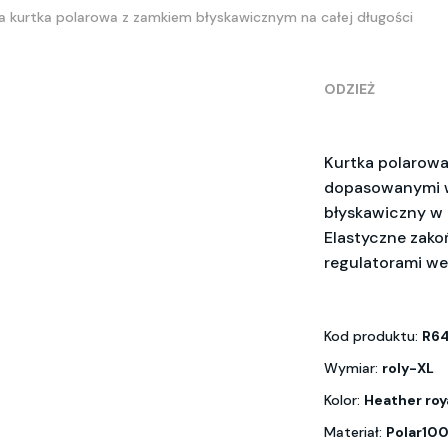
a kurtka polarowa z zamkiem błyskawicznym na całej długości
ODZIEŻ
Kurtka polarowa
dopasowanymi w
błyskawiczny w 
Elastyczne zako
regulatorami w
Kod produktu:
R64
Wymiar:
roly-XL
Kolor:
Heather roy
Materiał:
Polar100