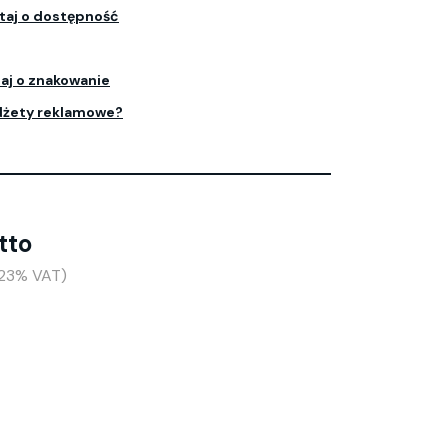
taj o dostępność
aj o znakowanie
dżety reklamowe?
tto
(+23% VAT)