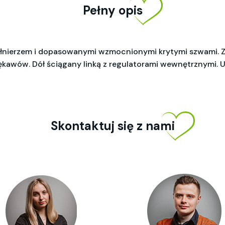
Pełny opis
ołnierzem i dopasowanymi wzmocnionymi krytymi szwami. 
rękawów. Dół ściągany linką z regulatorami wewnętrznymi. 
Skontaktuj się z nami