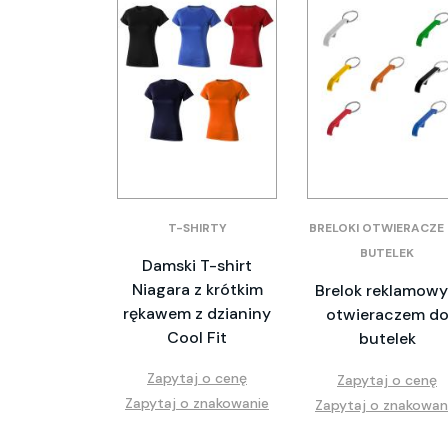
T-SHIRTY
BRELOKI OTWIERACZE
BUTELEK
Damski T-shirt
Niagara z krótkim
Brelok reklamowy
rękawem z dzianiny
otwieraczem d
Cool Fit
butelek
Zapytaj o cenę
Zapytaj o cenę
Zapytaj o znakowanie
Zapytaj o znakowan