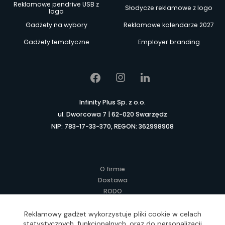
Reklamowe pendrive USB z
Słodycze reklamowe z logo
logo
Gadżety na wybory
Reklamowe kalendarze 2027
Gadżety tematyczne
Employer branding
Infinity Plus Sp. z o.o.
ul. Dworcowa 7 | 62-020 Swarzędz
NIP: 783-17-33-370, REGON: 362998908
O firmie
Dostawa
RODO
Kontakt
Regulamin
Reklamowy gadżet wykorzystuje pliki cookie w celach
statystycznych, funkcjonalnych, oraz do personalizacji
Lokalne Gadżety Reklamowe