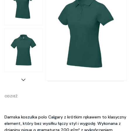
ODZIEŻ
Damska koszulka polo Calgary z krótkim rękawem to klasyczny
element, który bez wysiłku łączy styl i wygodę. Wykonana z
dzianiny pique o gramaturze 200 g/m² z wykończeniem