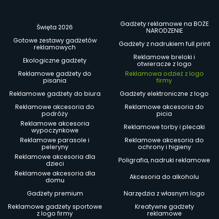
Gadżety reklamowe na BOŻE
Święta 2026
NARODZENIE
Gotowe zestawy gadżetów
Gadżety z nadrukiem full print
reklamowych
Reklamowe breloki i
Ekologiczne gadżety
otwieracze z logo
Reklamowe gadżety do
Reklamowa odzież z logo
pisania
firmy
Reklamowe gadżety do biura
Gadżety elektroniczne z logo
Reklamowe akcesoria do
Reklamowe akcesoria do
podróży
picia
Reklamowe akcesoria
Reklamowe torby i plecaki
wypoczynkowe
Reklamowe parasole i
Reklamowe akcesoria do
peleryny
ochrony i higieny
Reklamowe akcesoria dla
Poligrafia, nadruki reklamowe
dzieci
Reklamowe akcesoria dla
Akcesoria do alkoholu
domu
Gadżety premium
Narzędzia z własnym logo
Reklamowe gadżety sportowe
Kreatywne gadżety
z logo firmy
reklamowe