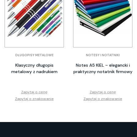
DŁUGOPISY METALOWE
NOTESY I NOTATNIKI
Klasyczny długopis
Notes A5 KIEL – elegancki i
metalowy z nadrukiem
praktyczny notatnik firmowy
Zapytaj o cenę
Zapytaj o cenę
Zapytaj o znakowanie
Zapytaj o znakowanie