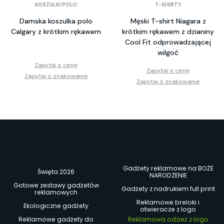
KOSZULKI POLO
T-SHIRTY
Damska koszulka polo
Męski T-shirt Niagara z
Calgary z krótkim rękawem
krótkim rękawem z dzianiny
Cool Fit odprowadzającej
wilgoć
Zapytaj o cenę
Zapytaj o cenę
Zapytaj o znakowanie
Zapytaj o znakowanie
Gadżety reklamowe na BOŻE
Święta 2026
NARODZENIE
Gotowe zestawy gadżetów
Gadżety z nadrukiem full print
reklamowych
Reklamowe breloki i
Ekologiczne gadżety
otwieracze z logo
Reklamowe gadżety do
Reklamowa odzież z logo