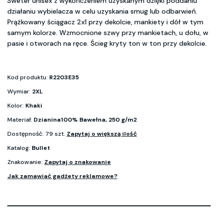
Sweter unisex z wykończeniem uzyskanym dzięki poddaniu
działaniu wybielacza w celu uzyskania smug lub odbarwień.
Prążkowany ściągacz 2x1 przy dekolcie, mankiety i dół w tym
samym kolorze. Wzmocnione szwy przy mankietach, u dołu, w
pasie i otworach na ręce. Ścieg kryty ton w ton przy dekolcie.
Kod produktu:
R2203E35
Wymiar:
2XL
Kolor:
Khaki
Materiał:
Dzianina100% Bawełna, 250 g/m2
Dostępność: 79 szt.
Zapytaj o większą ilość
Katalog:
Bullet
Znakowanie:
Zapytaj o znakowanie
Jak zamawiać gadżety reklamowe?