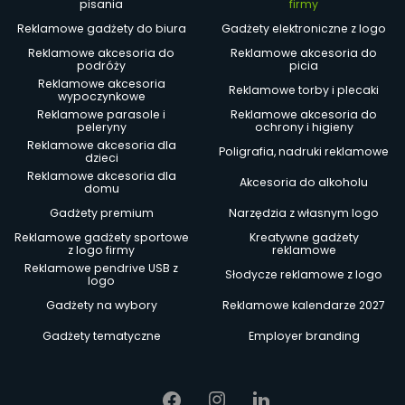
pisania
firmy
Reklamowe gadżety do biura
Gadżety elektroniczne z logo
Reklamowe akcesoria do
Reklamowe akcesoria do
podróży
picia
Reklamowe akcesoria
Reklamowe torby i plecaki
wypoczynkowe
Reklamowe parasole i
Reklamowe akcesoria do
peleryny
ochrony i higieny
Reklamowe akcesoria dla
Poligrafia, nadruki reklamowe
dzieci
Reklamowe akcesoria dla
Akcesoria do alkoholu
domu
Gadżety premium
Narzędzia z własnym logo
Reklamowe gadżety sportowe
Kreatywne gadżety
z logo firmy
reklamowe
Reklamowe pendrive USB z
Słodycze reklamowe z logo
logo
Gadżety na wybory
Reklamowe kalendarze 2027
Gadżety tematyczne
Employer branding