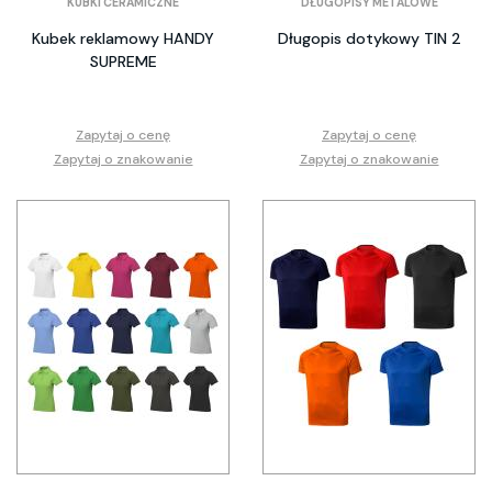
KUBKI CERAMICZNE
DŁUGOPISY METALOWE
Kubek reklamowy HANDY
Długopis dotykowy TIN 2
SUPREME
Zapytaj o cenę
Zapytaj o cenę
Zapytaj o znakowanie
Zapytaj o znakowanie