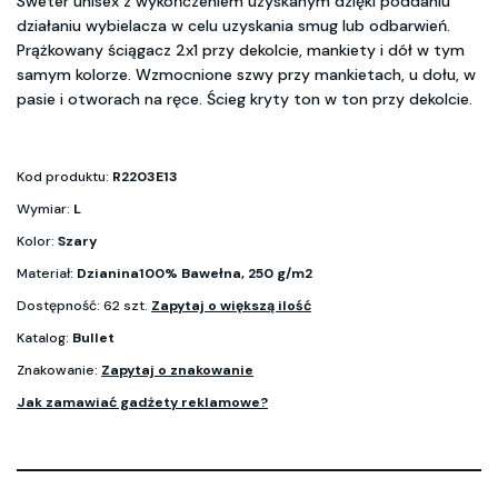
Sweter unisex z wykończeniem uzyskanym dzięki poddaniu
działaniu wybielacza w celu uzyskania smug lub odbarwień.
Prążkowany ściągacz 2x1 przy dekolcie, mankiety i dół w tym
samym kolorze. Wzmocnione szwy przy mankietach, u dołu, w
pasie i otworach na ręce. Ścieg kryty ton w ton przy dekolcie.
Kod produktu:
R2203E13
Wymiar:
L
Kolor:
Szary
Materiał:
Dzianina100% Bawełna, 250 g/m2
Dostępność: 62 szt.
Zapytaj o większą ilość
Katalog:
Bullet
Znakowanie:
Zapytaj o znakowanie
Jak zamawiać gadżety reklamowe?