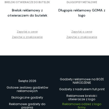
BRELOKI OTWIERACZE DO BUTELEK
DŁUGOPISY METALOWE
Brelok reklamowy z
Długopis reklamowy GOMA z
otwieraczem do butelek
logo
Zapytaj o cenę
Zapytaj o cenę
Zapytaj o znakowanie
Zapytaj o znakowanie
Gadżety reklamowe na BOŻE
Święta 2026
NARODZENIE
Gotowe zestawy gadżetów
Gadżety z nadrukiem full print
reklamowych
Reklamowe breloki i
Ekologiczne gadżety
otwieracze z logo
Reklamowe gadżety do
Reklamowa odzież z logo
pisania
firmy