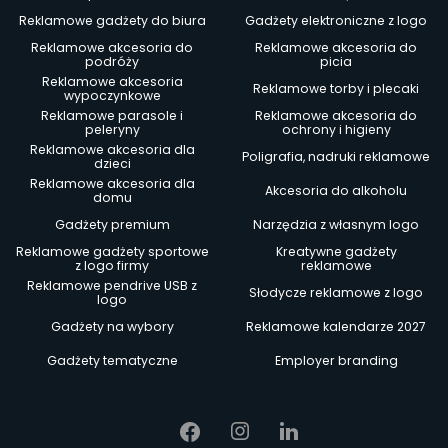
Reklamowe gadżety do biura
Gadżety elektroniczne z logo
Reklamowe akcesoria do
Reklamowe akcesoria do
podróży
picia
Reklamowe akcesoria
Reklamowe torby i plecaki
wypoczynkowe
Reklamowe parasole i
Reklamowe akcesoria do
peleryny
ochrony i higieny
Reklamowe akcesoria dla
Poligrafia, nadruki reklamowe
dzieci
Reklamowe akcesoria dla
Akcesoria do alkoholu
domu
Gadżety premium
Narzędzia z własnym logo
Reklamowe gadżety sportowe
Kreatywne gadżety
z logo firmy
reklamowe
Reklamowe pendrive USB z
Słodycze reklamowe z logo
logo
Gadżety na wybory
Reklamowe kalendarze 2027
Gadżety tematyczne
Employer branding