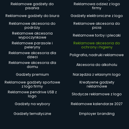
Reklamowe gadżety do
Reklamowa odzież z logo
pisania
firmy
Reklamowe gadżety do biura
Gadżety elektroniczne z logo
Reklamowe akcesoria do
Reklamowe akcesoria do
podróży
picia
Reklamowe akcesoria
Reklamowe torby i plecaki
wypoczynkowe
Reklamowe parasole i
Reklamowe akcesoria do
peleryny
ochrony i higieny
Reklamowe akcesoria dla
Poligrafia, nadruki reklamowe
dzieci
Reklamowe akcesoria dla
Akcesoria do alkoholu
domu
Gadżety premium
Narzędzia z własnym logo
Reklamowe gadżety sportowe
Kreatywne gadżety
z logo firmy
reklamowe
Reklamowe pendrive USB z
Słodycze reklamowe z logo
logo
Gadżety na wybory
Reklamowe kalendarze 2027
Gadżety tematyczne
Employer branding