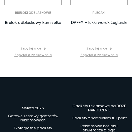
BRELOKI ODBLASKOWE
PLECAKI
Brelok odblaskowy kamizelka
DAFFY – lekki worek żeglarski
Zapytaj o cenę
Zapytaj o cenę
Zapytaj o znakowanie
Zapytaj o znakowanie
Gadżety reklamowe na BOŻE
Święta 2026
NARODZENIE
Gotowe zestawy gadżetów
Gadżety z nadrukiem full print
reklamowych
Reklamowe breloki i
Ekologiczne gadżety
otwieracze z logo