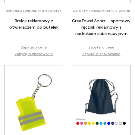
BRELOKI OTWIERACZE DO BUTELEK
GADŻETY Z NADRUKIEM FULL COLOR
Brelok reklamowy z
CreaTowel Sport – sportowy
otwieraczem do butelek
ręcznik reklamowy z
nadrukiem sublimacyjnym
Zapytaj o cenę
Zapytaj o cenę
Zapytaj o znakowanie
Zapytaj o znakowanie