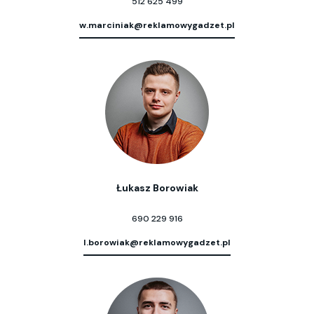
512 625 499
w.marciniak@reklamowygadzet.pl
Łukasz Borowiak
690 229 916
l.borowiak@reklamowygadzet.pl