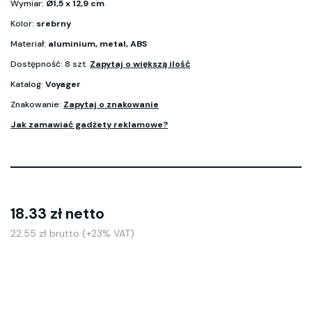
Wymiar:
Ø1,5 x 12,9 cm
Kolor:
srebrny
Materiał:
aluminium, metal, ABS
Dostępność: 8 szt.
Zapytaj o większą ilość
Katalog:
Voyager
Znakowanie:
Zapytaj o znakowanie
Jak zamawiać gadżety reklamowe?
18.33 zł netto
22.55 zł brutto (+23% VAT)