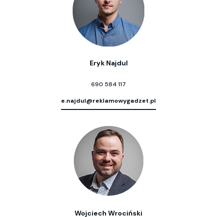
Eryk Najdul
690 584 117
e.najdul@reklamowygadzet.pl
Wojciech Wrociński