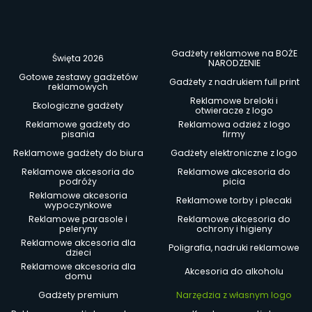
Gadżety reklamowe na BOŻE
Święta 2026
NARODZENIE
Gotowe zestawy gadżetów
Gadżety z nadrukiem full print
reklamowych
Reklamowe breloki i
Ekologiczne gadżety
otwieracze z logo
Reklamowe gadżety do
Reklamowa odzież z logo
pisania
firmy
Reklamowe gadżety do biura
Gadżety elektroniczne z logo
Reklamowe akcesoria do
Reklamowe akcesoria do
podróży
picia
Reklamowe akcesoria
Reklamowe torby i plecaki
wypoczynkowe
Reklamowe parasole i
Reklamowe akcesoria do
peleryny
ochrony i higieny
Reklamowe akcesoria dla
Poligrafia, nadruki reklamowe
dzieci
Reklamowe akcesoria dla
Akcesoria do alkoholu
domu
Gadżety premium
Narzędzia z własnym logo