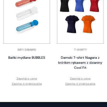
GRY I ZABAWKI
T-SHIRTY
Bańki mydlane BUBBLES
Damski T-shirt Niagara z
krótkim rękawem z dzianiny
Cool Fit
Zapytaj o cenę
Zapytaj o cenę
Zapytaj o znakowanie
Zapytaj o znakowanie