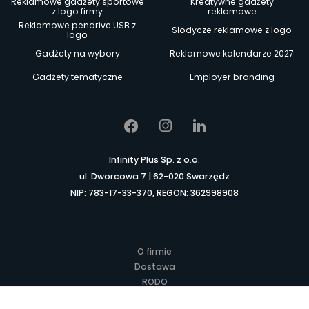
Reklamowe gadżety sportowe
Kreatywne gadżety
z logo firmy
reklamowe
Reklamowe pendrive USB z
Słodycze reklamowe z logo
logo
Gadżety na wybory
Reklamowe kalendarze 2027
Gadżety tematyczne
Employer branding
Infinity Plus Sp. z o.o.
ul. Dworcowa 7 | 62-020 Swarzędz
NIP: 783-17-33-370, REGON: 362998908
O firmie
Dostawa
RODO
Kontakt