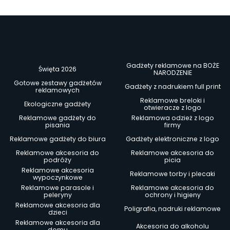
Gadżety reklamowe na BOŻE
Święta 2026
NARODZENIE
Gotowe zestawy gadżetów
Gadżety z nadrukiem full print
reklamowych
Reklamowe breloki i
Ekologiczne gadżety
otwieracze z logo
Reklamowe gadżety do
Reklamowa odzież z logo
pisania
firmy
Reklamowe gadżety do biura
Gadżety elektroniczne z logo
Reklamowe akcesoria do
Reklamowe akcesoria do
podróży
picia
Reklamowe akcesoria
Reklamowe torby i plecaki
wypoczynkowe
Reklamowe parasole i
Reklamowe akcesoria do
peleryny
ochrony i higieny
Reklamowe akcesoria dla
Poligrafia, nadruki reklamowe
dzieci
Reklamowe akcesoria dla
Akcesoria do alkoholu
domu