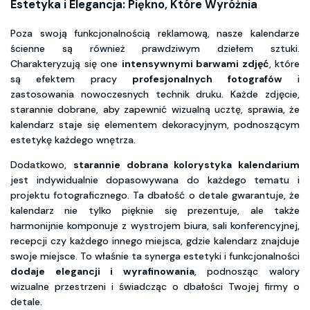
Estetyka i Elegancja: Piękno, Które Wyróżnia
Poza swoją funkcjonalnością reklamową, nasze kalendarze
ścienne są również prawdziwym dziełem sztuki.
Charakteryzują się one
intensywnymi barwami zdjęć
, które
są efektem pracy
profesjonalnych fotografów
i
zastosowania nowoczesnych technik druku. Każde zdjęcie,
starannie dobrane, aby zapewnić wizualną ucztę, sprawia, że
kalendarz staje się elementem dekoracyjnym, podnoszącym
estetykę każdego wnętrza.
Dodatkowo,
starannie dobrana kolorystyka kalendarium
jest indywidualnie dopasowywana do każdego tematu i
projektu fotograficznego. Ta dbałość o detale gwarantuje, że
kalendarz nie tylko pięknie się prezentuje, ale także
harmonijnie komponuje z wystrojem biura, sali konferencyjnej,
recepcji czy każdego innego miejsca, gdzie kalendarz znajduje
swoje miejsce. To właśnie ta synerga estetyki i funkcjonalności
dodaje elegancji i wyrafinowania
, podnosząc walory
wizualne przestrzeni i świadcząc o dbałości Twojej firmy o
detale.