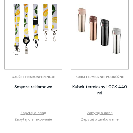
GADŻETY NA KONFERENCJE
KUBKI TERMICZNE I PODRÓŻNE
Smycze reklamowe
Kubek termiczny LOCK 440
ml
Zapytaj o cenę
Zapytaj o cenę
Zapytaj o znakowanie
Zapytaj o znakowanie