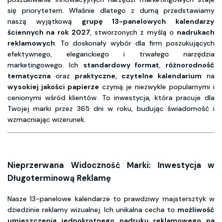
się priorytetem. Właśnie dlatego z dumą przedstawiamy
naszą wyjątkową
grupę 13-panelowych kalendarzy
ściennych na rok 2027
, stworzonych z myślą o
nadrukach
reklamowych
. To doskonały wybór dla firm poszukujących
efektywnego, eleganckiego i trwałego narzędzia
marketingowego. Ich
standardowy format
,
różnorodność
tematyczna
oraz
praktyczne, czytelne kalendarium
na
wysokiej jakości papierze
czynią je niezwykle popularnymi i
cenionymi wśród klientów. To inwestycja, która pracuje dla
Twojej marki przez 365 dni w roku, budując świadomość i
wzmacniając wizerunek.
Nieprzerwana Widoczność Marki: Inwestycja w
Długoterminową Reklamę
Nasze 13-panelowe kalendarze to prawdziwy majstersztyk w
dziedzinie reklamy wizualnej. Ich unikalna cecha to
możliwość
umieszczenia jednokrotnego nadruku reklamowego na