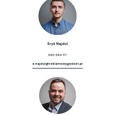
Eryk Najdul
690 584 117
e.najdul@reklamowygadzet.pl