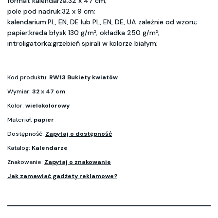
format kalendarza:32 x 47 cm;
pole pod nadruk:32 x 9 cm;
kalendarium:PL, EN, DE lub PL, EN, DE, UA zależnie od wzoru;
papier:kreda błysk 130 g/m²; okładka 250 g/m²;
introligatorka:grzebień spirali w kolorze białym;
Kod produktu:
RW13 Bukiety kwiatów
Wymiar:
32 x 47 cm
Kolor:
wielokolorowy
Materiał:
papier
Dostępność:
Zapytaj o dostępność
Katalog:
Kalendarze
Znakowanie:
Zapytaj o znakowanie
Jak zamawiać gadżety reklamowe?