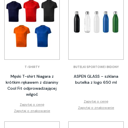
T-SHIRTY
BUTELKI SPORTOWE I BIDONY
Męski T-shirt Niagara z
ASPEN GLASS – szklana
krótkim rękawem z dzianiny
butelka z logo 650 ml
Cool Fit odprowadzającej
wilgoć
Zapytaj o cenę
Zapytaj o cenę
Zapytaj o znakowanie
Zapytaj o znakowanie