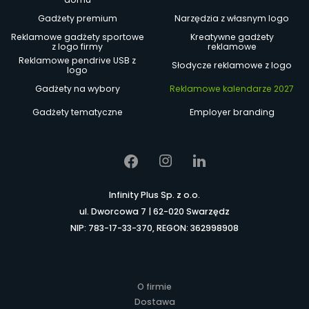
Gadżety premium
Narzędzia z własnym logo
Reklamowe gadżety sportowe
Kreatywne gadżety
z logo firmy
reklamowe
Reklamowe pendrive USB z
Słodycze reklamowe z logo
logo
Gadżety na wybory
Reklamowe kalendarze 2027
Gadżety tematyczne
Employer branding
Infinity Plus Sp. z o.o.
ul. Dworcowa 7 | 62-020 Swarzędz
NIP: 783-17-33-370, REGON: 362998908
O firmie
Dostawa