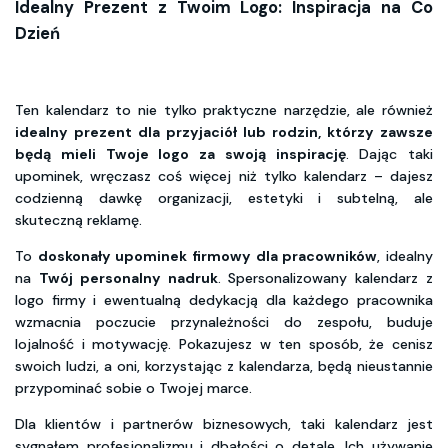
Idealny Prezent z Twoim Logo: Inspiracja na Co
Dzień
Ten kalendarz to nie tylko praktyczne narzędzie, ale również
idealny prezent dla przyjaciół lub rodzin, którzy zawsze
będą mieli Twoje logo za swoją inspirację
. Dając taki
upominek, wręczasz coś więcej niż tylko kalendarz – dajesz
codzienną dawkę organizacji, estetyki i subtelną, ale
skuteczną reklamę.
To
doskonały upominek firmowy dla pracowników
, idealny
na
Twój personalny nadruk
. Spersonalizowany kalendarz z
logo firmy i ewentualną dedykacją dla każdego pracownika
wzmacnia poczucie przynależności do zespołu, buduje
lojalność i motywację. Pokazujesz w ten sposób, że cenisz
swoich ludzi, a oni, korzystając z kalendarza, będą nieustannie
przypominać sobie o Twojej marce.
Dla klientów i partnerów biznesowych, taki kalendarz jest
sygnałem profesjonalizmu i dbałości o detale. Ich używanie