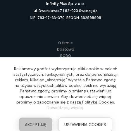
Infinity Plus Sp. z o.o.
ul. Dworcowa 7 | 62-020 Swarzędz
NIP: 783-17-33-370, REGON: 362998908
O firmie
Dostawa
RODO
Kontakt
Regulamin
Reklamowy gadżet wykorzystuje pliki cookie w celach
statystycznych, funkcjonalnych, oraz do personalizacji
Lokalne Gadżety Reklamowe
reklam. Klikając „akceptuję” wyrażają Państwo zgodę
Jak zamawiać?
na użycie wszystkich plików cookie. Jeśli nie wyrażają
Słownik pojęć
Państwo zgody, prosimy o zmianę ustawień lub
FAQ
opuszczenie serwisu. Aby dowiedzieć się więcej,
prosimy o zapoznanie się z naszą Polityką Cookies.
Dowiedz się więcej.
.
Realizacja: Idea4Me.pl, Wszelkie prawa zastrzeżone
AKCEPTUJĘ
USTAWIENIA COOKIES