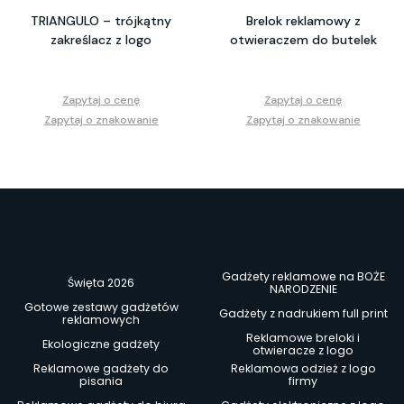
TRIANGULO – trójkątny
Brelok reklamowy z
zakreślacz z logo
otwieraczem do butelek
Zapytaj o cenę
Zapytaj o cenę
Zapytaj o znakowanie
Zapytaj o znakowanie
Gadżety reklamowe na BOŻE
Święta 2026
NARODZENIE
Gotowe zestawy gadżetów
Gadżety z nadrukiem full print
reklamowych
Reklamowe breloki i
Ekologiczne gadżety
otwieracze z logo
Reklamowe gadżety do
Reklamowa odzież z logo
pisania
firmy