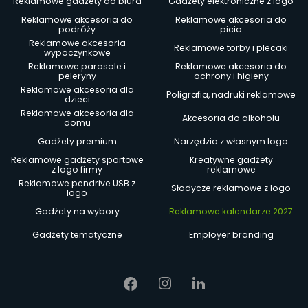
Reklamowe gadżety do biura
Gadżety elektroniczne z logo
Reklamowe akcesoria do
Reklamowe akcesoria do
podróży
picia
Reklamowe akcesoria
Reklamowe torby i plecaki
wypoczynkowe
Reklamowe parasole i
Reklamowe akcesoria do
peleryny
ochrony i higieny
Reklamowe akcesoria dla
Poligrafia, nadruki reklamowe
dzieci
Reklamowe akcesoria dla
Akcesoria do alkoholu
domu
Gadżety premium
Narzędzia z własnym logo
Reklamowe gadżety sportowe
Kreatywne gadżety
z logo firmy
reklamowe
Reklamowe pendrive USB z
Słodycze reklamowe z logo
logo
Gadżety na wybory
Reklamowe kalendarze 2027
Gadżety tematyczne
Employer branding