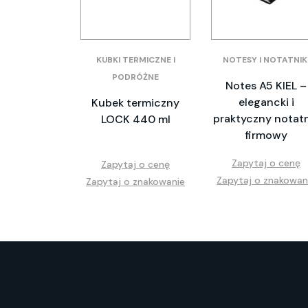
KUBKI TERMICZNE I
NOTESY I NOTATNIK
PODRÓŻNE
Notes A5 KIEL –
elegancki i
Kubek termiczny
praktyczny notatn
LOCK 440 ml
firmowy
Zapytaj o cenę
Zapytaj o cenę
Zapytaj o znakowan
Zapytaj o znakowanie