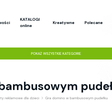
KATALOGI
wości
Kreatywne
Polecane
online
POKAŻ WSZYSTKIE KATEGORIE
 bambusowym pude
y reklamowe dla dzieci
Gra domino w bambusowym pudełku