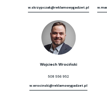
w.skrzypczak@reklamowygadzet.pl
w.mar
Wojciech Wrociński
508 556 952
w.wrocinski@reklamowygadzet.pl