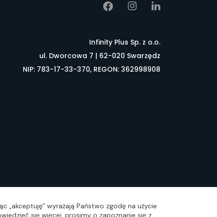
Infinity Plus Sp. z o.o.
ul. Dworcowa 7 | 62-020 Swarzędz
NIP: 783-17-33-370, REGON: 362998908
łownik pojęć
FAQ
ając „akceptuję” wyrażają Państwo zgodę na użycie
wiedzieć się więcej, prosimy o zapoznanie się z