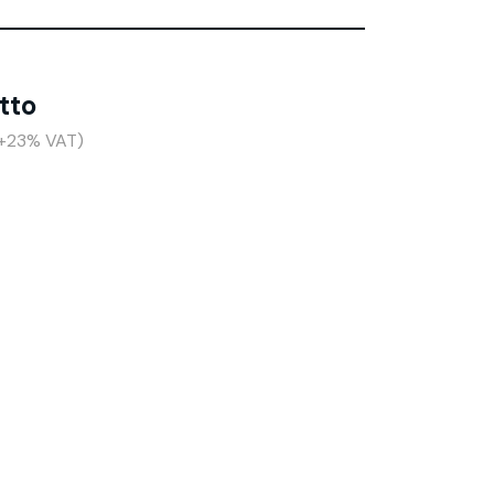
tto
(+23% VAT)