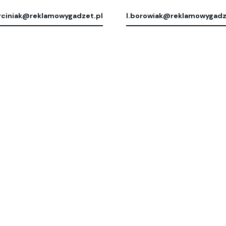
ciniak@reklamowygadzet.pl
l.borowiak@reklamowygadz