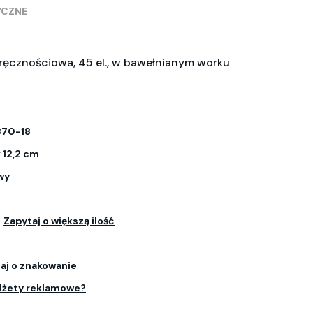
YCZNE
ręcznościowa, 45 el., w bawełnianym worku
370-18
x 12,2 cm
wy
.
Zapytaj o większą ilość
aj o znakowanie
dżety reklamowe?