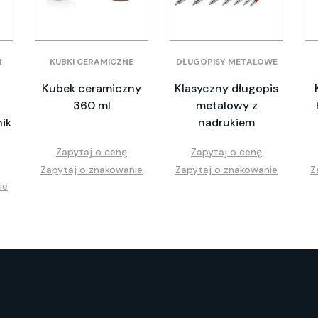
I
KUBKI CERAMICZNE
DŁUGOPISY METALOWE
Kubek ceramiczny
Klasyczny długopis
360 ml
metalowy z
ik
nadrukiem
Zapytaj o cenę
Zapytaj o cenę
Zapytaj o znakowanie
Zapytaj o znakowanie
Z
ie