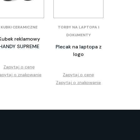
KUBKI CERAMICZNE
TORBY NA LAPTOPA I
DOKUMENTY
Kubek reklamowy
HANDY SUPREME
Plecak na laptopa z
logo
Zapytaj o cenę
apytaj o znakowanie
Zapytaj o cenę
Zapytaj o znakowanie