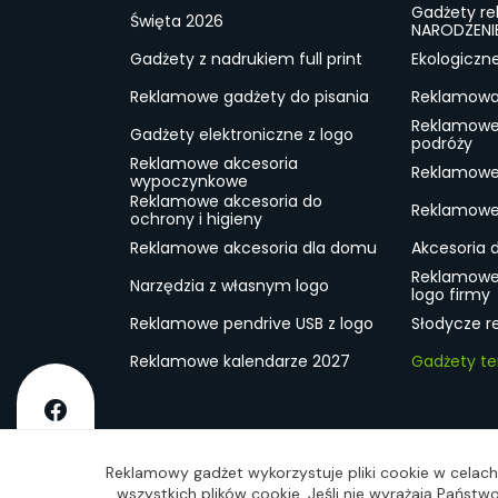
Gadżety r
Święta 2026
NARODZENI
Gadżety z nadrukiem full print
Ekologiczn
Reklamowe gadżety do pisania
Reklamowa 
Reklamowe
Gadżety elektroniczne z logo
podróży
Reklamowe akcesoria
Reklamowe 
wypoczynkowe
Reklamowe akcesoria do
Reklamowe 
ochrony i higieny
Reklamowe akcesoria dla domu
Akcesoria 
Reklamowe
Narzędzia z własnym logo
logo firmy
Reklamowe pendrive USB z logo
Słodycze r
Reklamowe kalendarze 2027
Gadżety t
O firmie
Dostawa
RODO
Kontakt
Reg
Reklamowy gadżet wykorzystuje pliki cookie w celach 
wszystkich plików cookie. Jeśli nie wyrażają Państ