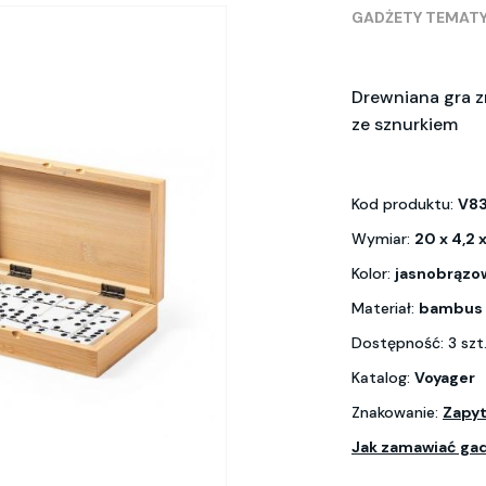
GADŻETY TEMAT
Drewniana gra z
ze sznurkiem
Kod produktu:
V8
Wymiar:
20 x 4,2 
Kolor:
jasnobrązo
Materiał:
bambus
Dostępność: 3 szt
Katalog:
Voyager
Znakowanie:
Zapyt
Jak zamawiać ga