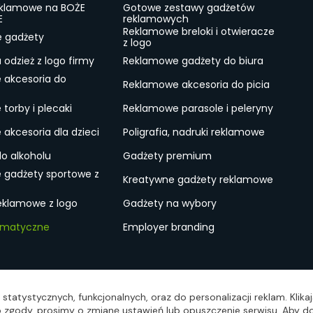
eklamowe na BOŻE
Gotowe zestawy gadżetów
E
reklamowych
Reklamowe breloki i otwieracze
e gadżety
z logo
odzież z logo firmy
Reklamowe gadżety do biura
 akcesoria do
Reklamowe akcesoria do picia
torby i plecaki
Reklamowe parasole i peleryny
akcesoria dla dzieci
Poligrafia, nadruki reklamowe
do alkoholu
Gadżety premium
 gadżety sportowe z
Kreatywne gadżety reklamowe
eklamowe z logo
Gadżety na wybory
ematyczne
Employer branding
ulamin
Lokalne Gadżety Reklamowe
Jak zamawiać?
S
statystycznych, funkcjonalnych, oraz do personalizacji reklam. Klik
wo zgody, prosimy o zmianę ustawień lub opuszczenie serwisu. Aby do