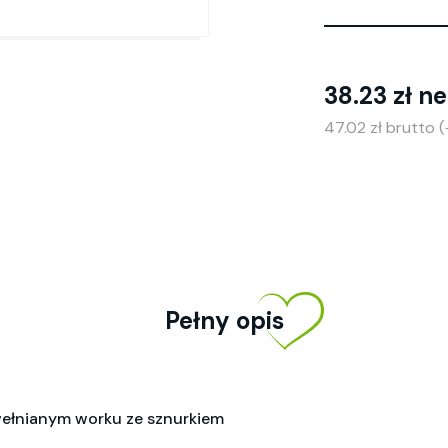
38.23 zł ne
47.02 zł brutto 
Pełny opis
wełnianym worku ze sznurkiem