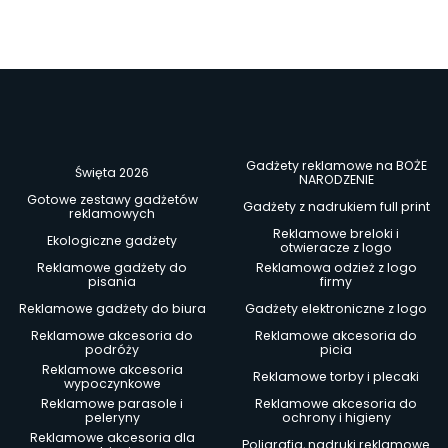
Gadżety reklamowe na BOŻE
Święta 2026
NARODZENIE
Gotowe zestawy gadżetów
Gadżety z nadrukiem full print
reklamowych
Reklamowe breloki i
Ekologiczne gadżety
otwieracze z logo
Reklamowe gadżety do
Reklamowa odzież z logo
pisania
firmy
Reklamowe gadżety do biura
Gadżety elektroniczne z logo
Reklamowe akcesoria do
Reklamowe akcesoria do
podróży
picia
Reklamowe akcesoria
Reklamowe torby i plecaki
wypoczynkowe
Reklamowe parasole i
Reklamowe akcesoria do
peleryny
ochrony i higieny
Reklamowe akcesoria dla
Poligrafia, nadruki reklamowe