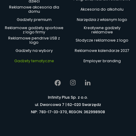
dzieci
Reklamowe akcesoria dla
Akcesoria do alkoholu
domu
Gadżety premium
Narzędzia z własnym logo
Reklamowe gadżety sportowe
Kreatywne gadżety
z logo firmy
reklamowe
Reklamowe pendrive USB z
Słodycze reklamowe z logo
logo
Gadżety na wybory
Reklamowe kalendarze 2027
Gadżety tematyczne
Employer branding
Infinity Plus Sp. z o.o.
ul. Dworcowa 7 | 62-020 Swarzędz
NIP: 783-17-33-370, REGON: 362998908