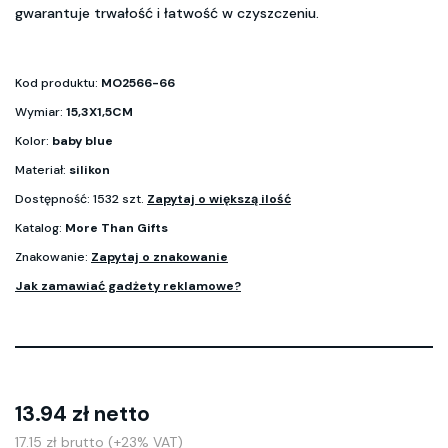
gwarantuje trwałość i łatwość w czyszczeniu.
Kod produktu:
MO2566-66
Wymiar:
15,3X1,5CM
Kolor:
baby blue
Materiał:
silikon
Dostępność: 1532 szt.
Zapytaj o większą ilość
Katalog:
More Than Gifts
Znakowanie:
Zapytaj o znakowanie
Jak zamawiać gadżety reklamowe?
13.94 zł netto
17.15 zł brutto (+23% VAT)