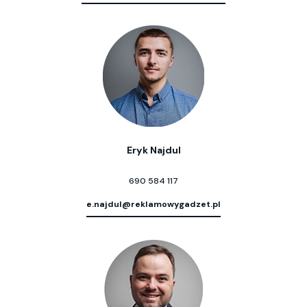
Eryk Najdul
690 584 117
e.najdul@reklamowygadzet.pl