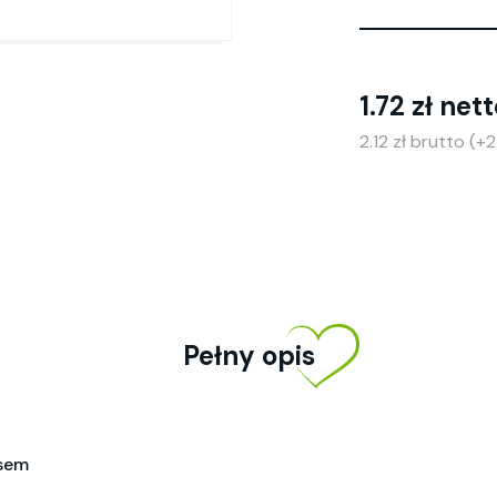
1.72 zł net
2.12 zł brutto (
Pełny opis
esem