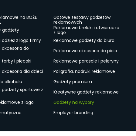
eklamowe na BOŻE
Gotowe zestawy gadżetów
E
reklamowych
Reklamowe breloki i otwieracze
e gadżety
z logo
odzież z logo firmy
Reklamowe gadżety do biura
 akcesoria do
Reklamowe akcesoria do picia
torby i plecaki
Reklamowe parasole i peleryny
akcesoria dla dzieci
Poligrafia, nadruki reklamowe
do alkoholu
Gadżety premium
 gadżety sportowe z
Kreatywne gadżety reklamowe
eklamowe z logo
Gadżety na wybory
ematyczne
Employer branding
ulamin
Lokalne Gadżety Reklamowe
Jak zamawiać?
S