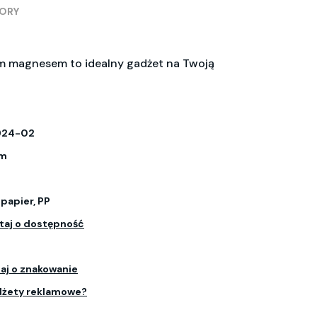
BORY
m magnesem to idealny gadżet na Twoją
924-02
cm
papier, PP
taj o dostępność
aj o znakowanie
dżety reklamowe?