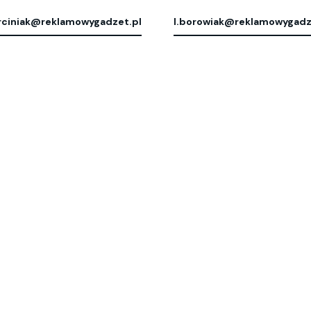
ciniak@reklamowygadzet.pl
l.borowiak@reklamowygadz