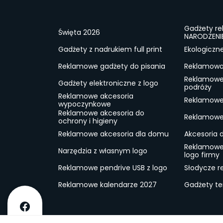
Gadżety r
Święta 2026
NARODZENI
Gadżety z nadrukiem full print
Ekologiczn
Reklamowe gadżety do pisania
Reklamowa 
Reklamowe
Gadżety elektroniczne z logo
podróży
Reklamowe akcesoria
Reklamowe 
wypoczynkowe
Reklamowe akcesoria do
Reklamowe 
ochrony i higieny
Reklamowe akcesoria dla domu
Akcesoria 
Reklamowe
Narzędzia z własnym logo
logo firmy
Reklamowe pendrive USB z logo
Słodycze r
Reklamowe kalendarze 2027
Gadżety t
O firmie
Dostawa
RODO
Kontakt
Reg