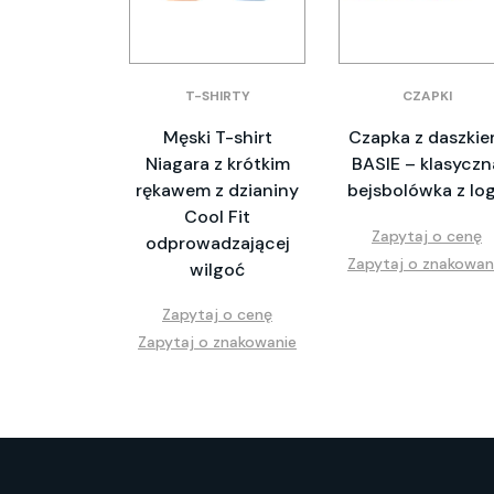
T-SHIRTY
CZAPKI
Męski T-shirt
Czapka z daszki
Niagara z krótkim
BASIE – klasyczn
rękawem z dzianiny
bejsbolówka z lo
Cool Fit
Zapytaj o cenę
odprowadzającej
Zapytaj o znakowan
wilgoć
Zapytaj o cenę
Zapytaj o znakowanie