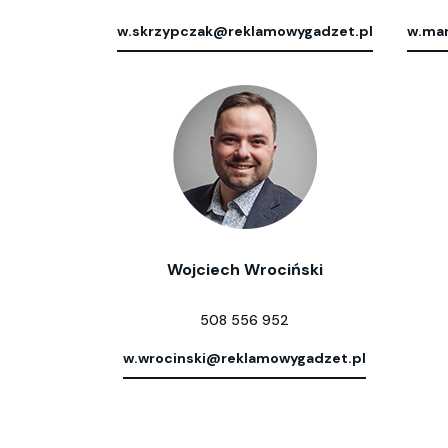
w.skrzypczak@reklamowygadzet.pl
w.mar
Wojciech Wrociński
508 556 952
w.wrocinski@reklamowygadzet.pl