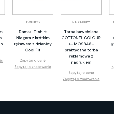
T-SHIRTY
NA ZAKUPY
em
Damski T-shirt
Torba bawełniana
a
Niagara z krótkim
COTTONEL COLOUR
go
rękawem z dzianiny
++ MO9846–
T
Cool Fit
praktyczna torba
reklamowa z
Zapytaj o cenę
ie
nadrukiem
Zapytaj o znakowanie
Z
Zapytaj o cenę
Zapytaj o znakowanie