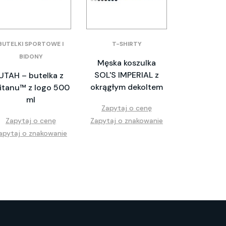
BUTELKI SPORTOWE I
T-SHIRTY
BIDONY
Męska koszulka
SOL'S IMPERIAL z
UTAH – butelka z
okrągłym dekoltem
ritanu™ z logo 500
ml
Zapytaj o cenę
Zapytaj o cenę
Zapytaj o znakowanie
apytaj o znakowanie