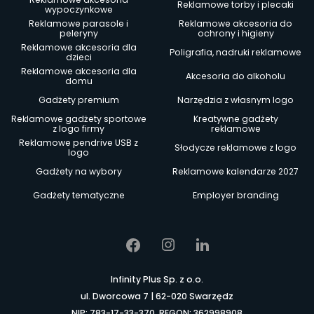
Reklamowe torby i plecaki
wypoczynkowe
Reklamowe parasole i
Reklamowe akcesoria do
peleryny
ochrony i higieny
Reklamowe akcesoria dla
Poligrafia, nadruki reklamowe
dzieci
Reklamowe akcesoria dla
Akcesoria do alkoholu
domu
Gadżety premium
Narzędzia z własnym logo
Reklamowe gadżety sportowe
Kreatywne gadżety
z logo firmy
reklamowe
Reklamowe pendrive USB z
Słodycze reklamowe z logo
logo
Gadżety na wybory
Reklamowe kalendarze 2027
Gadżety tematyczne
Employer branding
Infinity Plus Sp. z o.o.
ul. Dworcowa 7 | 62-020 Swarzędz
NIP: 783-17-33-370, REGON: 362998908