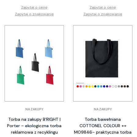
Zapytaj o cenę
Zapytaj o cenę
Zapytaj o znakowanie
Zapytaj o znakowanie
NA ZAKUPY
NA ZAKUPY
Torba na zakupy B'RIGHT |
Torba bawełniana
Porter – ekologiczna torba
COTTONEL COLOUR ++
reklamowa z recyklingu
MO9846– praktyczna torba