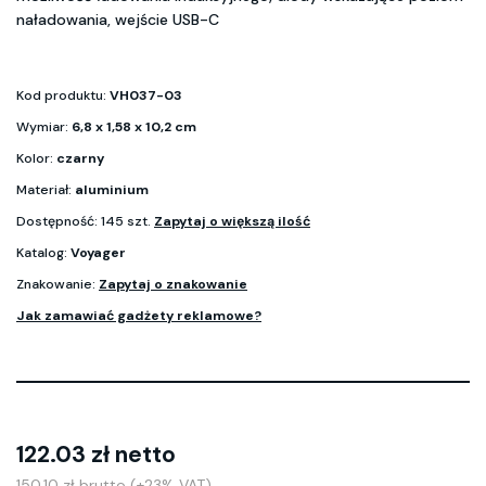
naładowania, wejście USB-C
Kod produktu:
VH037-03
Wymiar:
6,8 x 1,58 x 10,2 cm
Kolor:
czarny
Materiał:
aluminium
Dostępność: 145 szt.
Zapytaj o większą ilość
Katalog:
Voyager
Znakowanie:
Zapytaj o znakowanie
Jak zamawiać gadżety reklamowe?
122.03 zł netto
150.10 zł brutto (+23% VAT)