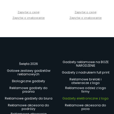
Zapytaj o cenę
Zapytaj o cenę
Zapytaj o znakowanie
Zapytaj o znakowanie
Gadżety reklamowe na BOŻE
Święta 2026
NARODZENIE
Gotowe zestawy gadżetów
Gadżety z nadrukiem full print
reklamowych
Reklamowe breloki i
Ekologiczne gadżety
otwieracze z logo
Reklamowe gadżety do
Reklamowa odzież z logo
pisania
firmy
Reklamowe gadżety do biura
Gadżety elektroniczne z logo
Reklamowe akcesoria do
Reklamowe akcesoria do
podróży
picia
Reklamowe akcesoria