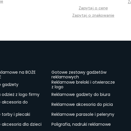
ie
Z
Zapytaj o cenę
Zapytaj o znakowanie
eklamowe na BOŻE
Gotowe zestawy gadżetów
E
reklamowych
Reklamowe breloki i otwieracze
e gadżety
z logo
odzież z logo firmy
Reklamowe gadżety do biura
 akcesoria do
Reklamowe akcesoria do picia
torby i plecaki
Reklamowe parasole i peleryny
akcesoria dla dzieci
Poligrafia, nadruki reklamowe