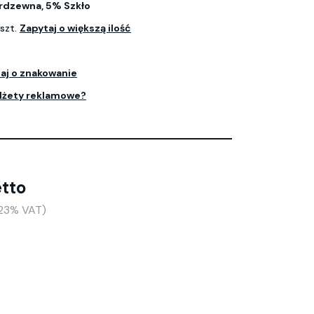
erdzewna, 5% Szkło
szt.
Zapytaj o większą ilość
aj o znakowanie
dżety reklamowe?
etto
(+23% VAT)