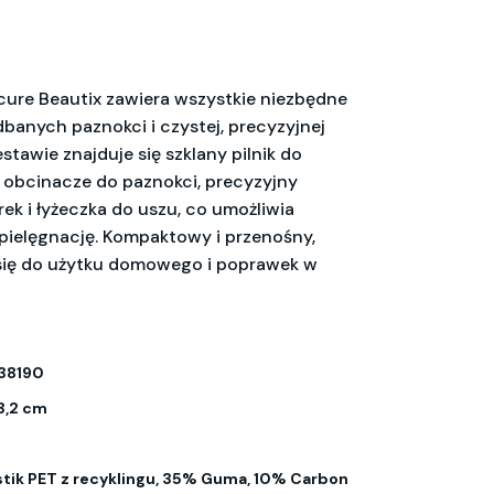
ure Beautix zawiera wszystkie niezbędne
dbanych paznokci i czystej, precyzyjnej
estawie znajduje się szklany pilnik do
e obcinacze do paznokci, precyzyjny
ek i łyżeczka do uszu, co umożliwia
ielęgnację. Kompaktowy i przenośny,
 się do użytku domowego i poprawek w
38190
x 3,2 cm
tik PET z recyklingu, 35% Guma, 10% Carbon