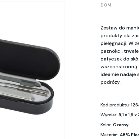
DOM
Zestaw do manic
produkty dla za
pielęgnacji. W z
paznokci, trwał
patyczek do skór
wszechstronną p
idealnie nadaje
podróży.
Kod produktu:
126
Wymiar:
9,1 x 1,9 
Kolor:
Czarny
Materiał:
45% Plas