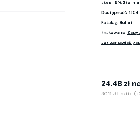
steel, 5% Stal ni
Dostępność: 1354 
Katalog:
Bullet
Znakowanie:
Zapyt
Jak zamawiać ga
24.48 zł n
30.11 zł brutto 