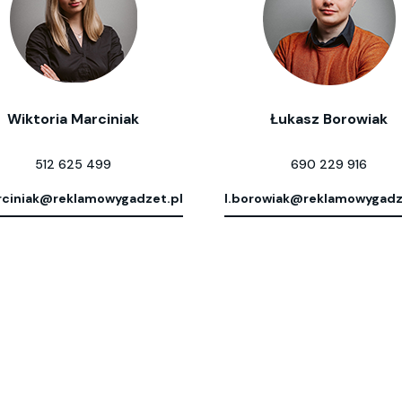
Wiktoria Marciniak
Łukasz Borowiak
512 625 499
690 229 916
ciniak@reklamowygadzet.pl
l.borowiak@reklamowygadz