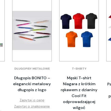
DŁUGOPISY METALOWE
T-SHIRTY
Długopis BONITO –
Męski T-shirt
–
elegancki metalowy
Niagara z krótkim
P
długopis z logo
rękawem z dzianiny
Cool Fit
p
Zapytaj o cenę
odprowadzającej
Zapytaj o znakowanie
wilgoć