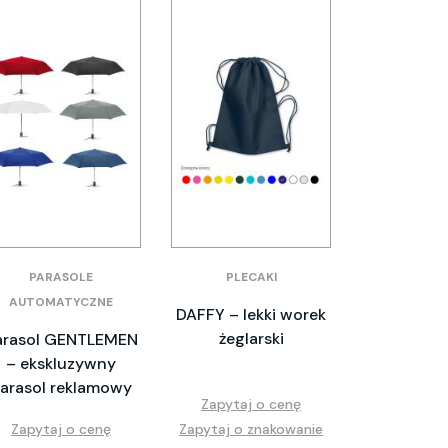
PARASOLE
PLECAKI
AUTOMATYCZNE
DAFFY – lekki worek
żeglarski
arasol GENTLEMEN
– ekskluzywny
arasol reklamowy
Zapytaj o cenę
Zapytaj o cenę
Zapytaj o znakowanie