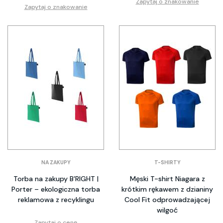
Zapytaj o znakowanie
Zapytaj o znakowanie
NA ZAKUPY
T-SHIRTY
Torba na zakupy B'RIGHT |
Męski T-shirt Niagara z
Porter – ekologiczna torba
krótkim rękawem z dzianiny
reklamowa z recyklingu
Cool Fit odprowadzającej
wilgoć
Zapytaj o cenę