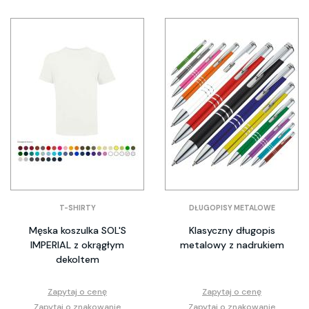
T-SHIRTY
DŁUGOPISY METALOWE
Męska koszulka SOL'S
Klasyczny długopis
IMPERIAL z okrągłym
metalowy z nadrukiem
dekoltem
Zapytaj o cenę
Zapytaj o cenę
Zapytaj o znakowanie
Zapytaj o znakowanie