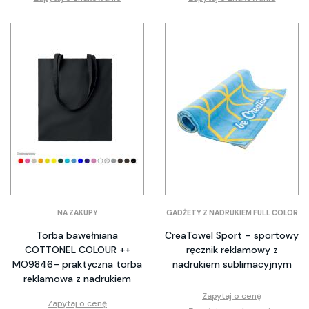
NA ZAKUPY
GADŻETY Z NADRUKIEM FULL COLOR
Torba bawełniana
CreaTowel Sport – sportowy
COTTONEL COLOUR ++
ręcznik reklamowy z
MO9846– praktyczna torba
nadrukiem sublimacyjnym
reklamowa z nadrukiem
Zapytaj o cenę
Zapytaj o cenę