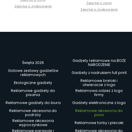
Zapytaj o cenę
Zapytaj o znakowanie
Zapytaj o znakowanie
Gadżety reklamowe na BOŻE
Święta 2026
NARODZENIE
Gotowe zestawy gadżetów
Gadżety z nadrukiem full print
reklamowych
Reklamowe breloki i
Ekologiczne gadżety
otwieracze z logo
Reklamowe gadżety do
Reklamowa odzież z logo
pisania
firmy
Reklamowe gadżety do biura
Gadżety elektroniczne z logo
Reklamowe akcesoria do
Reklamowe akcesoria do
podróży
picia
Reklamowe akcesoria
Reklamowe torby i plecaki
wypoczynkowe
Reklamowe parasole i
Reklamowe akcesoria do