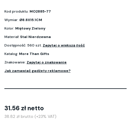
Kod produktu:
MO2885-77
Wymiar:
Ø8.8X15.1CM
Kolor:
Miętowy Zielony
Materiał:
Stal Nierdzewna
Dostępność: 560 szt.
Zapytaj o większą ilość
Katalog:
More Than Gifts
Znakowanie:
Zapytaj o znakowanie
Jak zamawiać gadżety reklamowe?
31.56 zł netto
38.82 zł brutto (+23% VAT)