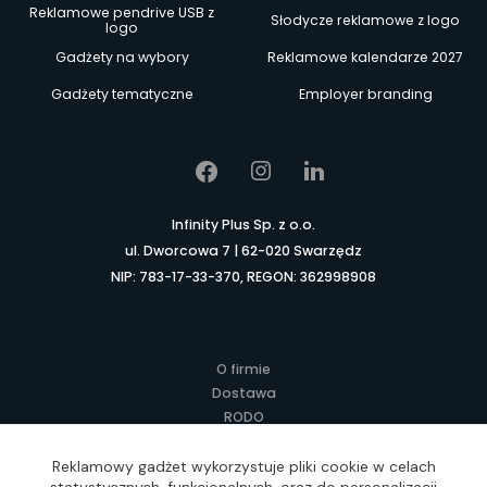
Reklamowe pendrive USB z
Słodycze reklamowe z logo
logo
Gadżety na wybory
Reklamowe kalendarze 2027
Gadżety tematyczne
Employer branding
Infinity Plus Sp. z o.o.
ul. Dworcowa 7 | 62-020 Swarzędz
NIP: 783-17-33-370, REGON: 362998908
O firmie
Dostawa
RODO
Kontakt
Regulamin
Reklamowy gadżet wykorzystuje pliki cookie w celach