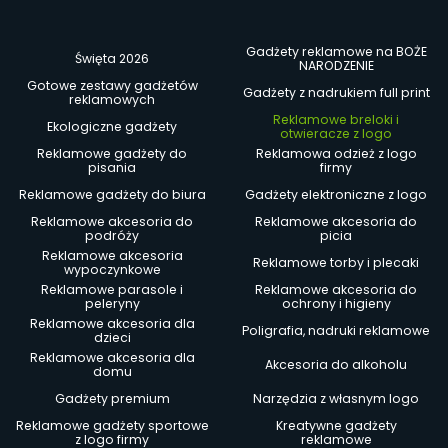
Gadżety reklamowe na BOŻE
Święta 2026
NARODZENIE
Gotowe zestawy gadżetów
Gadżety z nadrukiem full print
reklamowych
Reklamowe breloki i
Ekologiczne gadżety
otwieracze z logo
Reklamowe gadżety do
Reklamowa odzież z logo
pisania
firmy
Reklamowe gadżety do biura
Gadżety elektroniczne z logo
Reklamowe akcesoria do
Reklamowe akcesoria do
podróży
picia
Reklamowe akcesoria
Reklamowe torby i plecaki
wypoczynkowe
Reklamowe parasole i
Reklamowe akcesoria do
peleryny
ochrony i higieny
Reklamowe akcesoria dla
Poligrafia, nadruki reklamowe
dzieci
Reklamowe akcesoria dla
Akcesoria do alkoholu
domu
Gadżety premium
Narzędzia z własnym logo
Reklamowe gadżety sportowe
Kreatywne gadżety
z logo firmy
reklamowe