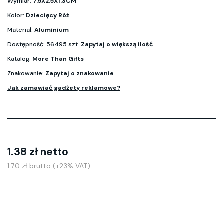
Wymiar:
7.5X2.5X1.3CM
Kolor:
Dziecięcy Róż
Materiał:
Aluminium
Dostępność: 56495 szt.
Zapytaj o większą ilość
Katalog:
More Than Gifts
Znakowanie:
Zapytaj o znakowanie
Jak zamawiać gadżety reklamowe?
1.38 zł netto
1.70 zł brutto (+23% VAT)