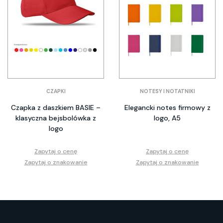
CZAPKI
NOTESY I NOTATNIKI
Czapka z daszkiem BASIE –
Elegancki notes firmowy z
klasyczna bejsbolówka z
logo, A5
logo
Zapytaj o cenę
Zapytaj o cenę
Zapytaj o znakowanie
Zapytaj o znakowanie