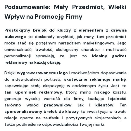
Podsumowanie: Mały Przedmiot, Wielki
Wpływ na Promocję Firmy
Prostokątny brelok do kluczy z elementem z drewna
bukowego
to doskonały przykład, jak mały, tani przedmiot
może stać się potężnym narzędziem marketingowym. Jego
uniwersalność, trwałość, ekologiczny charakter i możliwość
personalizacji sprawiają, że jest to
idealny gadżet
reklamowy na każdą okazję
.
Dzięki
wygrawerowanemu logo
i możliwościom dopasowania
do indywidualnych potrzeb,
skutecznie reklamuje markę
,
zapewniając stałą ekspozycję w codziennym życiu. Jest to
tani upominek reklamowy
, który, mimo niskiego kosztu,
generuje wysoką wartość dla firmy, budując
lojalność
zarówno wśród
pracowników
, jak i
klientów
. Ten
spersonalizowany brelok do kluczy
to inwestycja w trwałe
relacje oparte na zaufaniu i pozytywnych skojarzeniach, a
także podkreślenie odpowiedzialności Twojej marki.