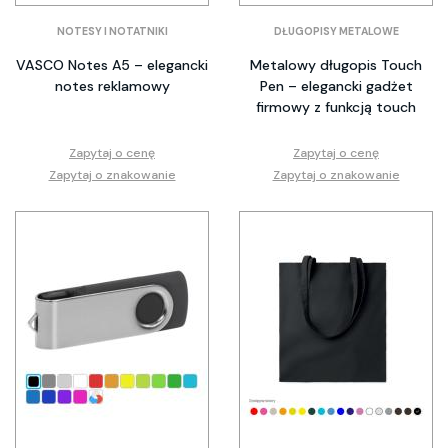
NOTESY I NOTATNIKI
DŁUGOPISY METALOWE
VASCO Notes A5 – elegancki
Metalowy długopis Touch
notes reklamowy
Pen – elegancki gadżet
firmowy z funkcją touch
Zapytaj o cenę
Zapytaj o cenę
Zapytaj o znakowanie
Zapytaj o znakowanie