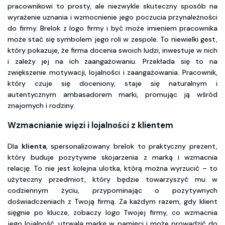
pracownikowi to prosty, ale niezwykle skuteczny sposób na
wyrażenie uznania i wzmocnienie jego poczucia przynależności
do firmy. Brelok z logo firmy i być może imieniem pracownika
może stać się symbolem jego roli w zespole. To niewielki gest,
który pokazuje, że firma docenia swoich ludzi, inwestuje w nich
i zależy jej na ich zaangażowaniu. Przekłada się to na
zwiększenie motywacji, lojalności i zaangażowania. Pracownik,
który czuje się doceniony, staje się naturalnym i
autentycznym ambasadorem marki, promując ją wśród
znajomych i rodziny.
Wzmacnianie więzi i lojalności z klientem
Dla
klienta
, spersonalizowany brelok to praktyczny prezent,
który buduje pozytywne skojarzenia z marką i wzmacnia
relację. To nie jest kolejna ulotka, którą można wyrzucić – to
użyteczny przedmiot, który będzie towarzyszyć mu w
codziennym życiu, przypominając o pozytywnych
doświadczeniach z Twoją firmą. Za każdym razem, gdy klient
sięgnie po klucze, zobaczy logo Twojej firmy, co wzmacnia
jego lojalność, utrwala markę w pamięci i może prowadzić do