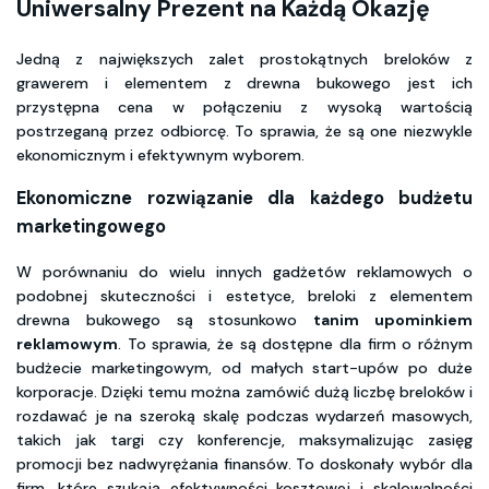
Uniwersalny Prezent na Każdą Okazję
Jedną z największych zalet prostokątnych breloków z
grawerem i elementem z drewna bukowego jest ich
przystępna cena w połączeniu z wysoką wartością
postrzeganą przez odbiorcę. To sprawia, że są one niezwykle
ekonomicznym i efektywnym wyborem.
Ekonomiczne rozwiązanie dla każdego budżetu
marketingowego
W porównaniu do wielu innych gadżetów reklamowych o
podobnej skuteczności i estetyce, breloki z elementem
drewna bukowego są stosunkowo
tanim upominkiem
reklamowym
. To sprawia, że są dostępne dla firm o różnym
budżecie marketingowym, od małych start-upów po duże
korporacje. Dzięki temu można zamówić dużą liczbę breloków i
rozdawać je na szeroką skalę podczas wydarzeń masowych,
takich jak targi czy konferencje, maksymalizując zasięg
promocji bez nadwyrężania finansów. To doskonały wybór dla
firm, które szukają efektywności kosztowej i skalowalności