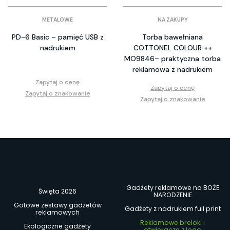
METALOWE
NA ZAKUPY
PD-6 Basic – pamięć USB z
Torba bawełniana
nadrukiem
COTTONEL COLOUR ++
MO9846– praktyczna torba
reklamowa z nadrukiem
Zapytaj o cenę
Zapytaj o cenę
Zapytaj o znakowanie
Zapytaj o znakowanie
Gadżety reklamowe na BOŻE
Święta 2026
NARODZENIE
Gotowe zestawy gadżetów
Gadżety z nadrukiem full print
reklamowych
Reklamowe breloki i
Ekologiczne gadżety
otwieracze z logo