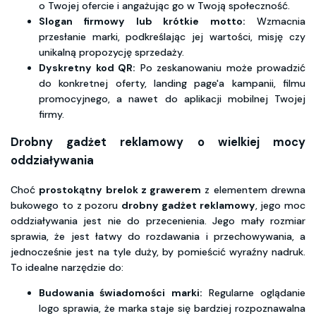
o Twojej ofercie i angażując go w Twoją społeczność.
Slogan firmowy lub krótkie motto:
Wzmacnia
przesłanie marki, podkreślając jej wartości, misję czy
unikalną propozycję sprzedaży.
Dyskretny kod QR:
Po zeskanowaniu może prowadzić
do konkretnej oferty, landing page'a kampanii, filmu
promocyjnego, a nawet do aplikacji mobilnej Twojej
firmy.
Drobny gadżet reklamowy o wielkiej mocy
oddziaływania
Choć
prostokątny brelok z grawerem
z elementem drewna
bukowego to z pozoru
drobny gadżet reklamowy
, jego moc
oddziaływania jest nie do przecenienia. Jego mały rozmiar
sprawia, że jest łatwy do rozdawania i przechowywania, a
jednocześnie jest na tyle duży, by pomieścić wyraźny nadruk.
To idealne narzędzie do:
Budowania świadomości marki:
Regularne oglądanie
logo sprawia, że marka staje się bardziej rozpoznawalna