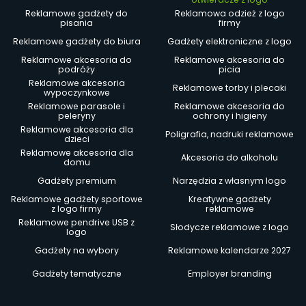
Reklamowe gadżety do
Reklamowa odzież z logo
pisania
firmy
Reklamowe gadżety do biura
Gadżety elektroniczne z logo
Reklamowe akcesoria do
Reklamowe akcesoria do
podróży
picia
Reklamowe akcesoria
Reklamowe torby i plecaki
wypoczynkowe
Reklamowe parasole i
Reklamowe akcesoria do
peleryny
ochrony i higieny
Reklamowe akcesoria dla
Poligrafia, nadruki reklamowe
dzieci
Reklamowe akcesoria dla
Akcesoria do alkoholu
domu
Gadżety premium
Narzędzia z własnym logo
Reklamowe gadżety sportowe
Kreatywne gadżety
z logo firmy
reklamowe
Reklamowe pendrive USB z
Słodycze reklamowe z logo
logo
Gadżety na wybory
Reklamowe kalendarze 2027
Gadżety tematyczne
Employer branding