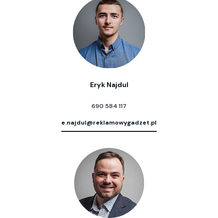
Eryk Najdul
690 584 117
e.najdul@reklamowygadzet.pl