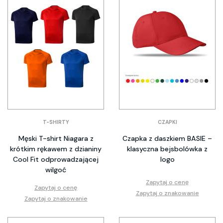
T-SHIRTY
CZAPKI
Męski T-shirt Niagara z
Czapka z daszkiem BASIE –
krótkim rękawem z dzianiny
klasyczna bejsbolówka z
Cool Fit odprowadzającej
logo
wilgoć
Zapytaj o cenę
Zapytaj o cenę
Zapytaj o znakowanie
Zapytaj o znakowanie