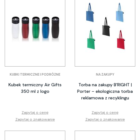
KUBKI TERMICZNE I PODRÓŻNE
NA ZAKUPY
Kubek termiczny Air Gifts
Torba na zakupy B'RIGHT |
350 ml z logo
Porter – ekologiczna torba
reklamowa z recyklingu
Zapytaj o cenę
Zapytaj o cenę
Zapytaj o znakowanie
Zapytaj o znakowanie