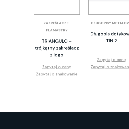
ZAKREŚLACZE I
DŁUGOPISY METALO
FLAMASTRY
Długopis dotyko
TIN 2
TRIANGULO –
trójkątny zakreślacz
z logo
Zapytaj o cenę
Zapytaj o cenę
Zapytaj o znakowan
Zapytaj o znakowanie