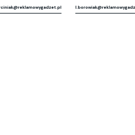
ciniak@reklamowygadzet.pl
l.borowiak@reklamowygadz