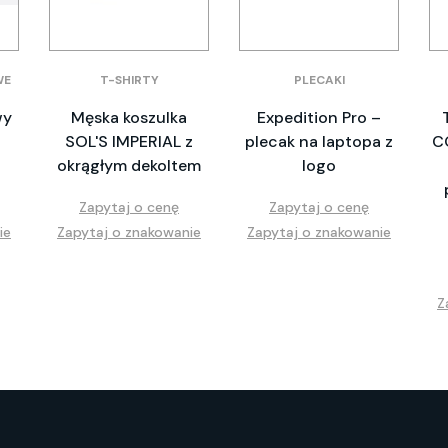
WE
T-SHIRTY
PLECAKI
wy
Męska koszulka
Expedition Pro –
SOL'S IMPERIAL z
plecak na laptopa z
C
okrągłym dekoltem
logo
Zapytaj o cenę
Zapytaj o cenę
ie
Zapytaj o znakowanie
Zapytaj o znakowanie
Z