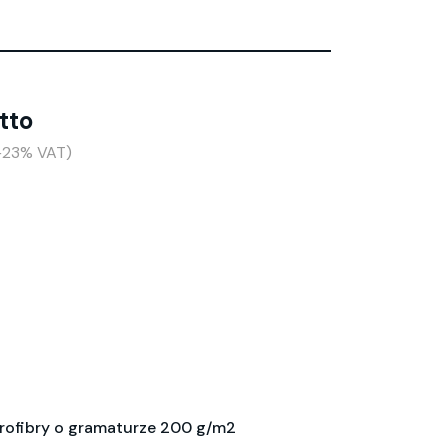
tto
(+23% VAT)
rofibry o gramaturze 200 g/m2