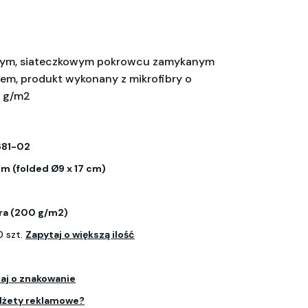
nym, siateczkowym pokrowcu zamykanym
pem, produkt wykonany z mikrofibry o
 g/m2
681-02
cm (folded Ø9 x 17 cm)
ra (200 g/m2)
 szt.
Zapytaj o większą ilość
aj o znakowanie
dżety reklamowe?