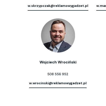
w.skrzypczak@reklamowygadzet.pl
w.mar
Wojciech Wrociński
508 556 952
w.wrocinski@reklamowygadzet.pl