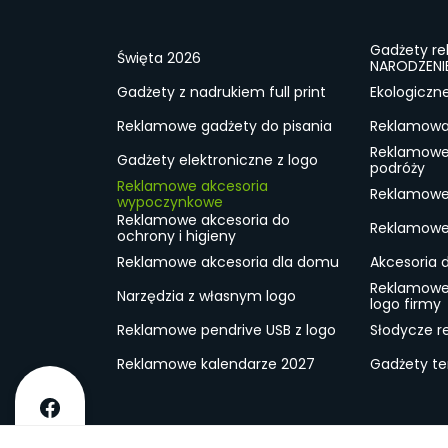
Gadżety r
Święta 2026
NARODZENI
Gadżety z nadrukiem full print
Ekologiczn
Reklamowe gadżety do pisania
Reklamowa 
Reklamowe
Gadżety elektroniczne z logo
podróży
Reklamowe akcesoria
Reklamowe 
wypoczynkowe
Reklamowe akcesoria do
Reklamowe 
ochrony i higieny
Reklamowe akcesoria dla domu
Akcesoria 
Reklamowe
Narzędzia z własnym logo
logo firmy
Reklamowe pendrive USB z logo
Słodycze r
Reklamowe kalendarze 2027
Gadżety t
O firmie
Dostawa
RODO
Kontakt
Reg