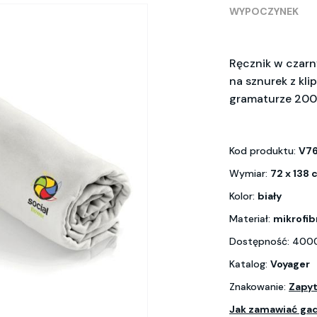
WYPOCZYNEK
Ręcznik w czar
na sznurek z kli
gramaturze 200
Kod produktu:
V7
Wymiar:
72 x 138 
Kolor:
biały
Materiał:
mikrofib
Dostępność: 4000
Katalog:
Voyager
Znakowanie:
Zapyt
Jak zamawiać ga