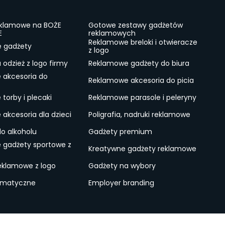
eklamowe na BOŻE
Gotowe zestawy gadżetów
E
reklamowych
Reklamowe breloki i otwieracze
e gadżety
z logo
odzież z logo firmy
Reklamowe gadżety do biura
 akcesoria do
Reklamowe akcesoria do picia
torby i plecaki
Reklamowe parasole i peleryny
akcesoria dla dzieci
Poligrafia, nadruki reklamowe
do alkoholu
Gadżety premium
 gadżety sportowe z
Kreatywne gadżety reklamowe
eklamowe z logo
Gadżety na wybory
ematyczne
Employer branding
ulamin
Lokalne Gadżety Reklamowe
Jak zamawiać?
S