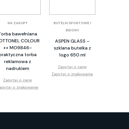
NA ZAKUPY
BUTELKI SPORTOWE I
BIDONY
Torba bawełniana
OTTONEL COLOUR
ASPEN GLASS –
++ MO9846–
szklana butelka z
praktyczna torba
logo 650 ml
reklamowa z
Zapytaj o cenę
nadrukiem
Zapytaj o znakowanie
Zapytaj o cenę
apytaj o znakowanie