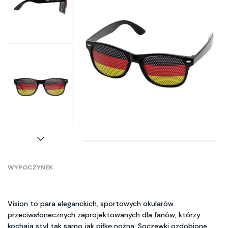
WYPOCZYNEK
Vision to para eleganckich, sportowych okularów
przeciwsłonecznych zaprojektowanych dla fanów, którzy
kochają styl tak samo jak piłkę nożną. Soczewki ozdobione