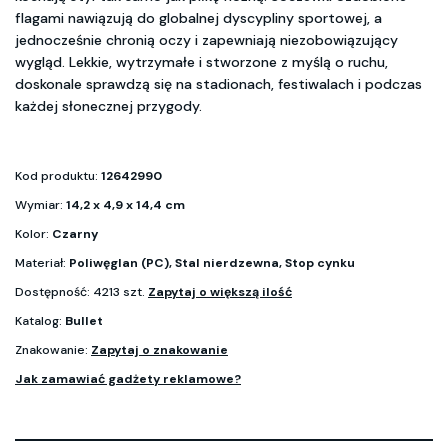
flagami nawiązują do globalnej dyscypliny sportowej, a
jednocześnie chronią oczy i zapewniają niezobowiązujący
wygląd. Lekkie, wytrzymałe i stworzone z myślą o ruchu,
doskonale sprawdzą się na stadionach, festiwalach i podczas
każdej słonecznej przygody.
Kod produktu:
12642990
Wymiar:
14,2 x 4,9 x 14,4 cm
Kolor:
Czarny
Materiał:
Poliwęglan (PC), Stal nierdzewna, Stop cynku
Dostępność: 4213 szt.
Zapytaj o większą ilość
Katalog:
Bullet
Znakowanie:
Zapytaj o znakowanie
Jak zamawiać gadżety reklamowe?