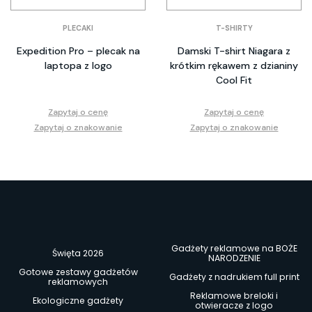
PLECAKI
T-SHIRTY
Expedition Pro – plecak na
Damski T-shirt Niagara z
laptopa z logo
krótkim rękawem z dzianiny
Cool Fit
Zapytaj o cenę
Zapytaj o cenę
Zapytaj o znakowanie
Zapytaj o znakowanie
Gadżety reklamowe na BOŻE
Święta 2026
NARODZENIE
Gotowe zestawy gadżetów
Gadżety z nadrukiem full print
reklamowych
Reklamowe breloki i
Ekologiczne gadżety
otwieracze z logo