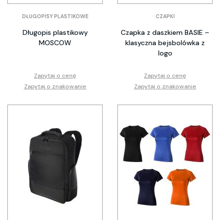
DŁUGOPISY PLASTIKOWE
CZAPKI
Długopis plastikowy
Czapka z daszkiem BASIE –
MOSCOW
klasyczna bejsbolówka z
logo
Zapytaj o cenę
Zapytaj o cenę
Zapytaj o znakowanie
Zapytaj o znakowanie