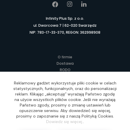
Infinity Plus Sp. z o.o.
ul. Dworcowa 7 | 62-020 Swarzędz
NIP: 783-17-33-370, REGON: 362998908
O firmie
Dostawa
RODO
Kontakt
Regulamin
Reklamowy gadżet wykorzystuje pliki cookie w celach
statystycznych, funkcjonalnych, oraz do personalizacji
Lokalne Gadżety Reklamowe
reklam. Klikając „akceptuję” wyrażają Państwo zgodę
Jak zamawiać?
na użycie wszystkich plików cookie. Jeśli nie wyrażają
Słownik pojęć
Państwo zgody, prosimy o zmianę ustawień lub
FAQ
opuszczenie serwisu. Aby dowiedzieć się więcej,
prosimy o zapoznanie się z naszą Polityką Cookies.
Dowiedz się więcej.
.