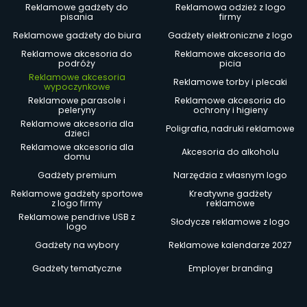
Reklamowe gadżety do
Reklamowa odzież z logo
pisania
firmy
Reklamowe gadżety do biura
Gadżety elektroniczne z logo
Reklamowe akcesoria do
Reklamowe akcesoria do
podróży
picia
Reklamowe akcesoria
Reklamowe torby i plecaki
wypoczynkowe
Reklamowe parasole i
Reklamowe akcesoria do
peleryny
ochrony i higieny
Reklamowe akcesoria dla
Poligrafia, nadruki reklamowe
dzieci
Reklamowe akcesoria dla
Akcesoria do alkoholu
domu
Gadżety premium
Narzędzia z własnym logo
Reklamowe gadżety sportowe
Kreatywne gadżety
z logo firmy
reklamowe
Reklamowe pendrive USB z
Słodycze reklamowe z logo
logo
Gadżety na wybory
Reklamowe kalendarze 2027
Gadżety tematyczne
Employer branding