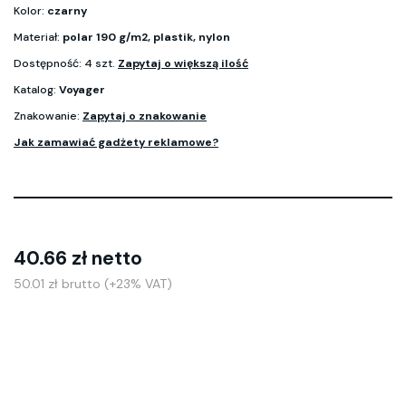
Kolor:
czarny
Materiał:
polar 190 g/m2, plastik, nylon
Dostępność: 4 szt.
Zapytaj o większą ilość
Katalog:
Voyager
Znakowanie:
Zapytaj o znakowanie
Jak zamawiać gadżety reklamowe?
40.66 zł netto
50.01 zł brutto (+23% VAT)