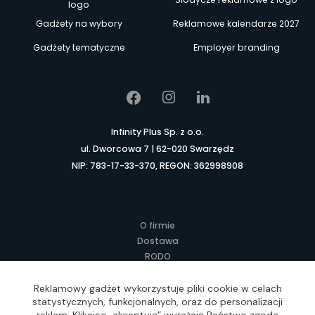
logo
Gadżety na wybory
Reklamowe kalendarze 2027
Gadżety tematyczne
Employer branding
Infinity Plus Sp. z o.o.
ul. Dworcowa 7 | 62-020 Swarzędz
NIP: 783-17-33-370, REGON: 362998908
O firmie
Dostawa
RODO
Kontakt
Regulamin
Reklamowy gadżet wykorzystuje pliki cookie w celach
statystycznych, funkcjonalnych, oraz do personalizacji
Lokalne Gadżety Reklamowe