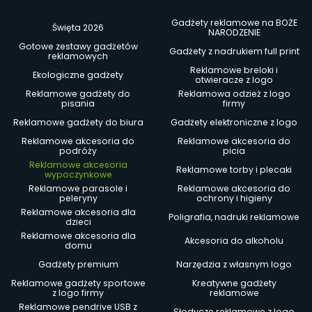
Gadżety reklamowe na BOŻE
Święta 2026
NARODZENIE
Gotowe zestawy gadżetów
Gadżety z nadrukiem full print
reklamowych
Reklamowe breloki i
Ekologiczne gadżety
otwieracze z logo
Reklamowe gadżety do
Reklamowa odzież z logo
pisania
firmy
Reklamowe gadżety do biura
Gadżety elektroniczne z logo
Reklamowe akcesoria do
Reklamowe akcesoria do
podróży
picia
Reklamowe akcesoria
Reklamowe torby i plecaki
wypoczynkowe
Reklamowe parasole i
Reklamowe akcesoria do
peleryny
ochrony i higieny
Reklamowe akcesoria dla
Poligrafia, nadruki reklamowe
dzieci
Reklamowe akcesoria dla
Akcesoria do alkoholu
domu
Gadżety premium
Narzędzia z własnym logo
Reklamowe gadżety sportowe
Kreatywne gadżety
z logo firmy
reklamowe
Reklamowe pendrive USB z
Słodycze reklamowe z logo