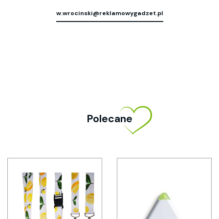
w.wrocinski@reklamowygadzet.pl
Polecane