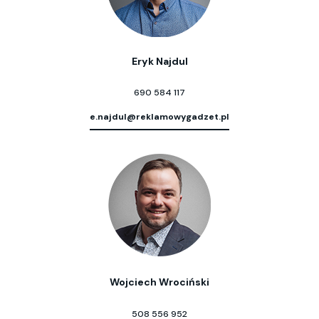
Eryk Najdul
690 584 117
e.najdul@reklamowygadzet.pl
Wojciech Wrociński
508 556 952