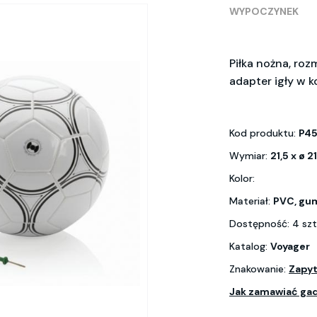
WYPOCZYNEK
Piłka nożna, roz
adapter igły w 
Kod produktu:
P4
Wymiar:
21,5 x ø 2
Kolor:
Materiał:
PVC, gu
Dostępność: 4 szt
Katalog:
Voyager
Znakowanie:
Zapyt
Jak zamawiać ga