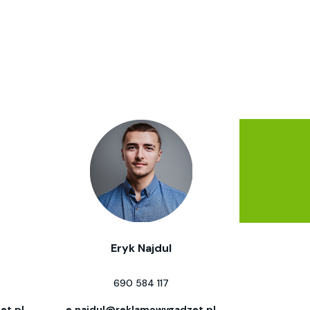
Eryk Najdul
690 584 117
et.pl
e.najdul@reklamowygadzet.pl