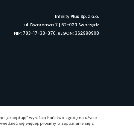
Infinity Plus Sp. z o.o.
ul. Dworcowa 7 | 62-020 Swarzędz
NIP: 783-17-33-370, REGON: 362998908
łownik pojęć
FAQ
ając „akceptuję” wyrażają Państwo zgodę na użycie
wiedzieć się więcej, prosimy o zapoznanie się z