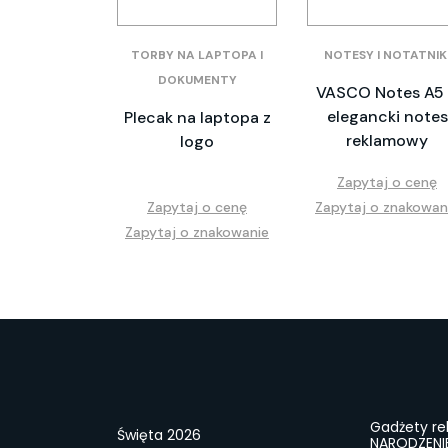
TORBY NA LAPTOPA I
NOTESY I NOTATNIK
DOKUMENTY
VASCO Notes A5
elegancki notes
Plecak na laptopa z
reklamowy
logo
Zapytaj o cenę
Zapytaj o cenę
Zapytaj o znakowan
Zapytaj o znakowanie
Gadżety r
Święta 2026
NARODZENI