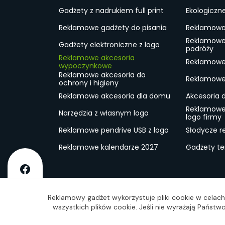
Gadżety z nadrukiem full print
Ekologiczn
Reklamowe gadżety do pisania
Reklamowa 
Reklamowe
Gadżety elektroniczne z logo
podróży
Reklamowe akcesoria
Reklamowe 
wypoczynkowe
Reklamowe akcesoria do
Reklamowe 
ochrony i higieny
Reklamowe akcesoria dla domu
Akcesoria 
Reklamowe
Narzędzia z własnym logo
logo firmy
Reklamowe pendrive USB z logo
Słodycze r
Reklamowe kalendarze 2027
Gadżety t
O firmie
Dostawa
RODO
Kontakt
Reg
Reklamowy gadżet wykorzystuje pliki cookie w celach 
wszystkich plików cookie. Jeśli nie wyrażają Państ