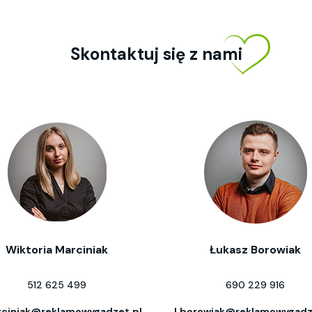
Skontaktuj się z nami
Wiktoria Marciniak
Łukasz Borowiak
512 625 499
690 229 916
ciniak@reklamowygadzet.pl
l.borowiak@reklamowygadz