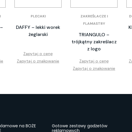
I
PLECAKI
ZAKREŚLACZE I
D
FLAMASTRY
 –
DAFFY – lekki worek
K
żeglarski
TRIANGULO –
trójkątny zakreślacz
z logo
Zapytaj o cenę
ie
Zapytaj o znakowanie
Zapytaj o cenę
Z
Zapytaj o znakowanie
eklamowe na BOŻE
Gotowe zestawy gadżetów
E
reklamowych