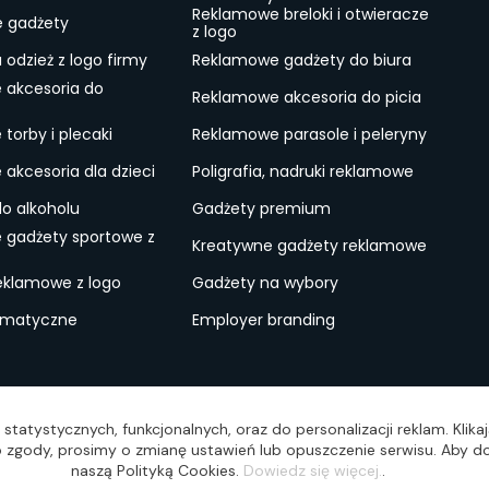
Reklamowe breloki i otwieracze
e gadżety
z logo
odzież z logo firmy
Reklamowe gadżety do biura
 akcesoria do
Reklamowe akcesoria do picia
torby i plecaki
Reklamowe parasole i peleryny
akcesoria dla dzieci
Poligrafia, nadruki reklamowe
do alkoholu
Gadżety premium
 gadżety sportowe z
Kreatywne gadżety reklamowe
eklamowe z logo
Gadżety na wybory
ematyczne
Employer branding
ulamin
Lokalne Gadżety Reklamowe
Jak zamawiać?
S
statystycznych, funkcjonalnych, oraz do personalizacji reklam. Klik
wo zgody, prosimy o zmianę ustawień lub opuszczenie serwisu. Aby do
naszą Polityką Cookies.
Dowiedz się więcej.
.