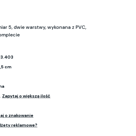
miar 5, dwie warstwy, wykonana z PVC,
komplecie
53.403
1,5 cm
ma
.
Zapytaj o większą ilość
aj o znakowanie
dżety reklamowe?