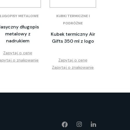
ŁUGOPISY METALOWE
KUBKI TERMICZNE I
PODRÓŻNE
lasyczny długopis
metalowy z
Kubek termiczny Air
nadrukiem
Gifts 350 ml z logo
Zapytaj o cenę
apytaj o znakowanie
Zapytaj o cenę
Zapytaj o znakowanie