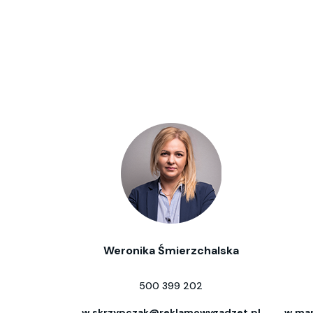
Weronika Śmierzchalska
500 399 202
w.skrzypczak@reklamowygadzet.pl
w.mar