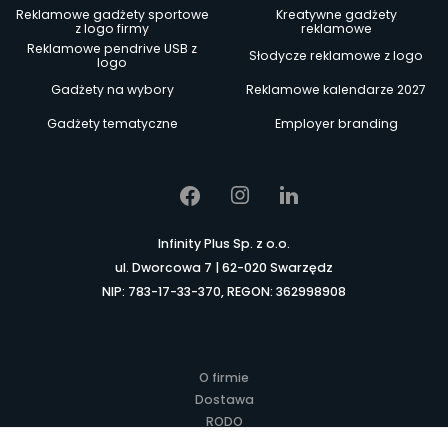
Reklamowe gadżety sportowe
Kreatywne gadżety
z logo firmy
reklamowe
Reklamowe pendrive USB z
Słodycze reklamowe z logo
logo
Gadżety na wybory
Reklamowe kalendarze 2027
Gadżety tematyczne
Employer branding
Infinity Plus Sp. z o.o.
ul. Dworcowa 7 | 62-020 Swarzędz
NIP: 783-17-33-370, REGON: 362998908
O firmie
Dostawa
RODO
Kontakt