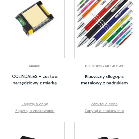
MIARKI
DŁUGOPISY METALOWE
COLINDALES – zestaw
Klasyczny długopis
narzędziowy z miarką
metalowy z nadrukiem
Zapytaj o cenę
Zapytaj o cenę
Zapytaj o znakowanie
Zapytaj o znakowanie