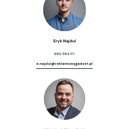
Eryk Najdul
690 584 117
e.najdul@reklamowygadzet.pl