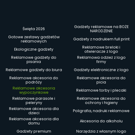
Gadżety reklamowe na BOŻE
Święta 2026
NARODZENIE
Gotowe zestawy gadżetów
Gadżety z nadrukiem full print
reklamowych
Reklamowe breloki i
Ekologiczne gadżety
otwieracze z logo
Reklamowe gadżety do
Reklamowa odzież z logo
pisania
firmy
Reklamowe gadżety do biura
Gadżety elektroniczne z logo
Reklamowe akcesoria do
Reklamowe akcesoria do
podróży
picia
Reklamowe akcesoria
Reklamowe torby i plecaki
wypoczynkowe
Reklamowe parasole i
Reklamowe akcesoria do
peleryny
ochrony i higieny
Reklamowe akcesoria dla
Poligrafia, nadruki reklamowe
dzieci
Reklamowe akcesoria dla
Akcesoria do alkoholu
domu
Gadżety premium
Narzędzia z własnym logo