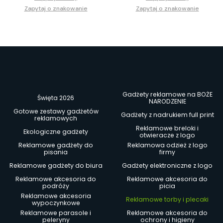
Zapytaj o znakowanie
Zapytaj o znakowanie
Gadżety reklamowe na BOŻE
Święta 2026
NARODZENIE
Gotowe zestawy gadżetów
Gadżety z nadrukiem full print
reklamowych
Reklamowe breloki i
Ekologiczne gadżety
otwieracze z logo
Reklamowe gadżety do
Reklamowa odzież z logo
pisania
firmy
Reklamowe gadżety do biura
Gadżety elektroniczne z logo
Reklamowe akcesoria do
Reklamowe akcesoria do
podróży
picia
Reklamowe akcesoria
Reklamowe torby i plecaki
wypoczynkowe
Reklamowe parasole i
Reklamowe akcesoria do
peleryny
ochrony i higieny