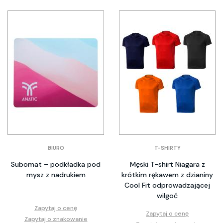
BIURO
T-SHIRTY
Subomat – podkładka pod
Męski T-shirt Niagara z
mysz z nadrukiem
krótkim rękawem z dzianiny
Cool Fit odprowadzającej
wilgoć
Zapytaj o cenę
Zapytaj o cenę
Zapytaj o znakowanie