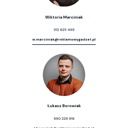
Wiktoria Marciniak
512 625 499
w.marciniak@reklamowygadzet.pl
Łukasz Borowiak
690 229 916