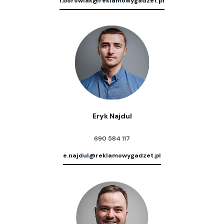
l.borowiak@reklamowygadzet.pl
Eryk Najdul
690 584 117
e.najdul@reklamowygadzet.pl