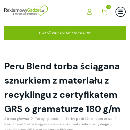
0
POKAŻ WSZYSTKIE KATEGORIE
Peru Blend torba ściągana
sznurkiem z materiału z
recyklingu z certyfikatem
GRS o gramaturze 180 g/m
Strona główna
Torby i plecaki
Torby podróżne i sportowe
Peru Blend torba ściągana sznurkiem z materiału z recyklingu z
certyfikatem GRS o gramaturze 180 g/m