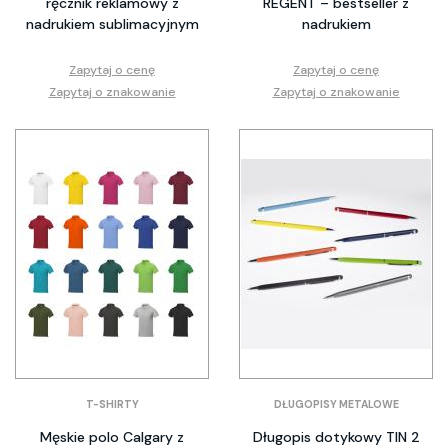
ręcznik reklamowy z
REGENT – bestseller z
nadrukiem sublimacyjnym
nadrukiem
Zapytaj o cenę
Zapytaj o cenę
Zapytaj o znakowanie
Zapytaj o znakowanie
T-SHIRTY
DŁUGOPISY METALOWE
Męskie polo Calgary z
Długopis dotykowy TIN 2