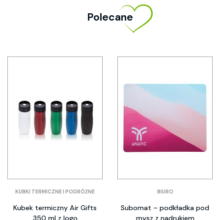
Polecane
KUBKI TERMICZNE I PODRÓŻNE
BIURO
Kubek termiczny Air Gifts
Subomat – podkładka pod
350 ml z logo
mysz z nadrukiem