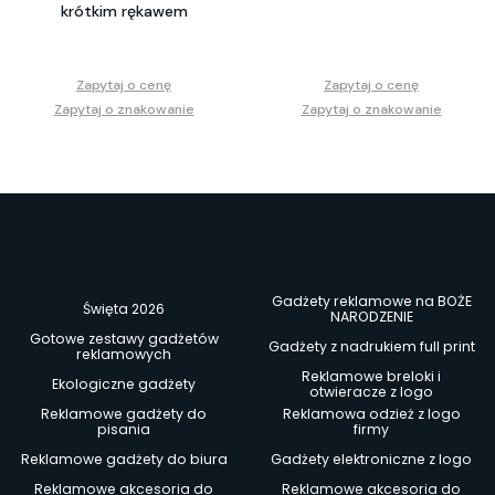
krótkim rękawem
Zapytaj o cenę
Zapytaj o cenę
Zapytaj o znakowanie
Zapytaj o znakowanie
Gadżety reklamowe na BOŻE
Święta 2026
NARODZENIE
Gotowe zestawy gadżetów
Gadżety z nadrukiem full print
reklamowych
Reklamowe breloki i
Ekologiczne gadżety
otwieracze z logo
Reklamowe gadżety do
Reklamowa odzież z logo
pisania
firmy
Reklamowe gadżety do biura
Gadżety elektroniczne z logo
Reklamowe akcesoria do
Reklamowe akcesoria do