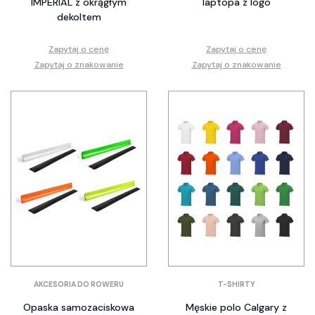
IMPERIAL z okrągłym
laptopa z logo
dekoltem
Zapytaj o cenę
Zapytaj o cenę
Zapytaj o znakowanie
Zapytaj o znakowanie
AKCESORIA DO ROWERU
T-SHIRTY
Opaska samozaciskowa
Męskie polo Calgary z