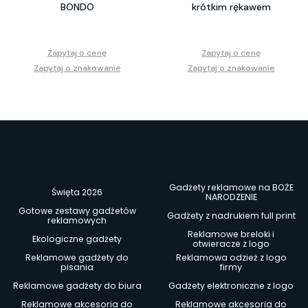
BONDO
krótkim rękawem
Zapytaj o cenę
Zapytaj o cenę
Zapytaj o znakowanie
Zapytaj o znakowanie
Gadżety reklamowe na BOŻE
Święta 2026
NARODZENIE
Gotowe zestawy gadżetów
Gadżety z nadrukiem full print
reklamowych
Reklamowe breloki i
Ekologiczne gadżety
otwieracze z logo
Reklamowe gadżety do
Reklamowa odzież z logo
pisania
firmy
Reklamowe gadżety do biura
Gadżety elektroniczne z logo
Reklamowe akcesoria do
Reklamowe akcesoria do