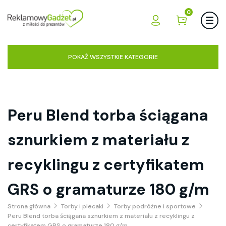
0
POKAŻ WSZYSTKIE KATEGORIE
Peru Blend torba ściągana
sznurkiem z materiału z
recyklingu z certyfikatem
GRS o gramaturze 180 g/m
Strona główna
Torby i plecaki
Torby podróżne i sportowe
Peru Blend torba ściągana sznurkiem z materiału z recyklingu z
certyfikatem GRS o gramaturze 180 g/m