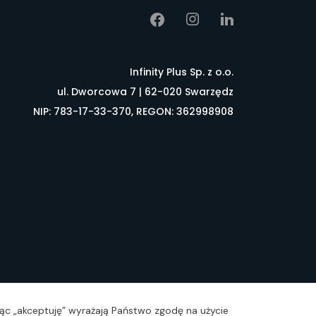
Infinity Plus Sp. z o.o.
ul. Dworcowa 7 | 62-020 Swarzędz
NIP: 783-17-33-370, REGON: 362998908
łownik pojęć
FAQ
ając „akceptuję” wyrażają Państwo zgodę na użycie