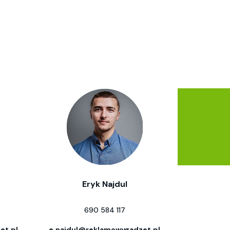
Eryk Najdul
690 584 117
et.pl
e.najdul@reklamowygadzet.pl