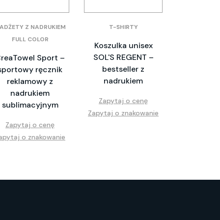
ADŻETY Z NADRUKIEM
T-SHIRTY
FULL COLOR
Koszulka unisex
SOL'S REGENT –
reaTowel Sport –
bestseller z
sportowy ręcznik
nadrukiem
reklamowy z
nadrukiem
Zapytaj o cenę
sublimacyjnym
Zapytaj o znakowanie
Zapytaj o cenę
apytaj o znakowanie