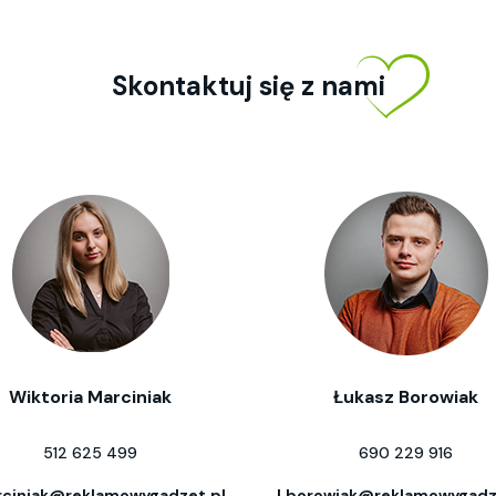
Skontaktuj się z nami
Wiktoria Marciniak
Łukasz Borowiak
512 625 499
690 229 916
ciniak@reklamowygadzet.pl
l.borowiak@reklamowygadz