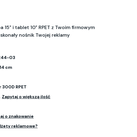
a 15" i tablet 10" RPET z Twoim firmowym
skonały nośnik Twojej reklamy
244-03
 14 cm
er 300D RPET
.
Zapytaj o większą ilość
aj o znakowanie
dżety reklamowe?