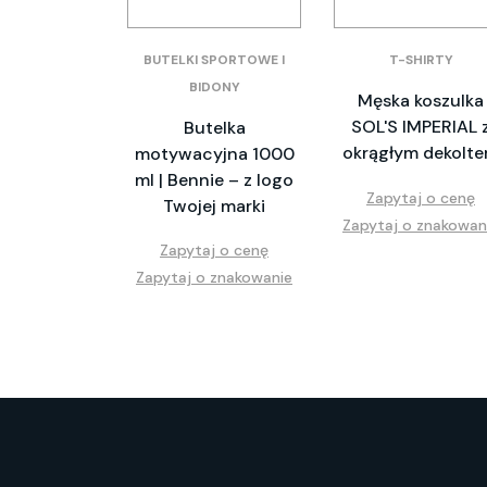
BUTELKI SPORTOWE I
T-SHIRTY
BIDONY
Męska koszulka
SOL'S IMPERIAL 
Butelka
okrągłym dekolt
motywacyjna 1000
ml | Bennie – z logo
Zapytaj o cenę
Twojej marki
Zapytaj o znakowan
Zapytaj o cenę
Zapytaj o znakowanie