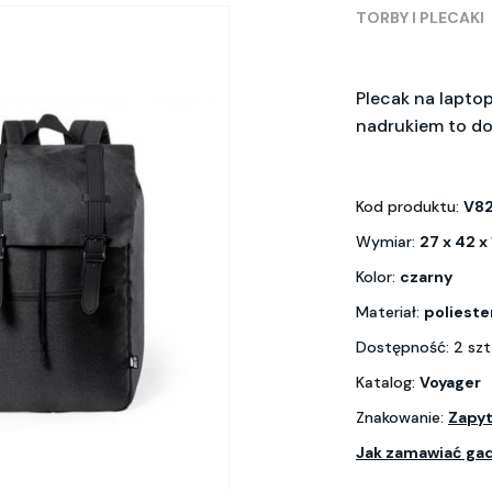
TORBY I PLECAKI
Plecak na laptop
nadrukiem to do
Kod produktu:
V8
Wymiar:
27 x 42 x
Kolor:
czarny
Materiał:
poliest
Dostępność: 2 szt
Katalog:
Voyager
Znakowanie:
Zapyt
Jak zamawiać ga