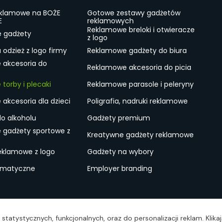
eklamowe na BOŻE
Gotowe zestawy gadżetów
E
reklamowych
Reklamowe breloki i otwieracze
e gadżety
z logo
odzież z logo firmy
Reklamowe gadżety do biura
 akcesoria do
Reklamowe akcesoria do picia
torby i plecaki
Reklamowe parasole i peleryny
akcesoria dla dzieci
Poligrafia, nadruki reklamowe
do alkoholu
Gadżety premium
 gadżety sportowe z
Kreatywne gadżety reklamowe
eklamowe z logo
Gadżety na wybory
ematyczne
Employer branding
ulamin
Lokalne Gadżety Reklamowe
Jak zamawiać?
S
statystycznych, funkcjonalnych, oraz do personalizacji reklam. Klik