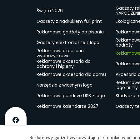
Gadżety r
Święta 2026
NARODZENI
Gadżety z nadrukiem full print
Ekologiczn
Reklamowe gadżety do pisania
Reklamowa 
Reklamowe
Gadżety elektroniczne z logo
podróży
Reklamowe akcesoria
Reklamowe 
wypoczynkowe
Reklamowe akcesoria do
Reklamowe 
ochrony i higieny
Reklamowe akcesoria dla domu
Akcesoria 
Reklamowe
Narzędzia z własnym logo
logo firmy
Reklamowe pendrive USB z logo
Słodycze r
Reklamowe kalendarze 2027
Gadżety t
O firmie
Dostawa
RODO
Kontakt
Reg
Reklamowy gadżet wykorzystuje pliki cookie w celach 