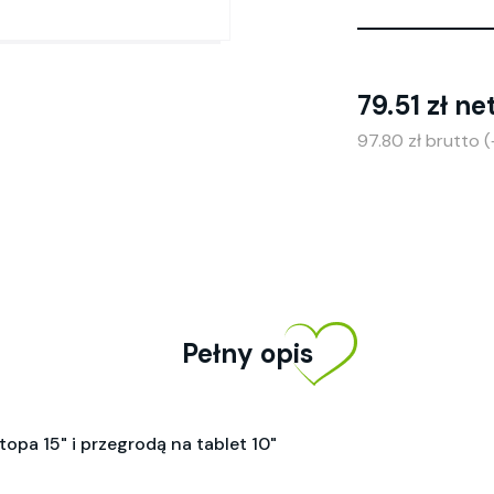
79.51 zł ne
97.80 zł brutto 
Pełny opis
opa 15" i przegrodą na tablet 10"