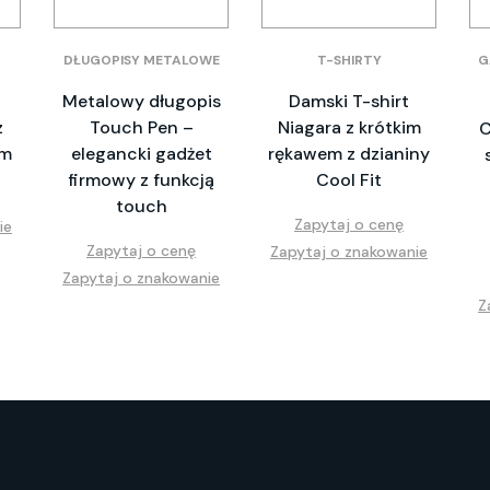
DŁUGOPISY METALOWE
T-SHIRTY
G
Metalowy długopis
Damski T-shirt
z
Touch Pen –
Niagara z krótkim
C
em
elegancki gadżet
rękawem z dzianiny
firmowy z funkcją
Cool Fit
touch
Zapytaj o cenę
ie
Zapytaj o cenę
Zapytaj o znakowanie
Zapytaj o znakowanie
Z