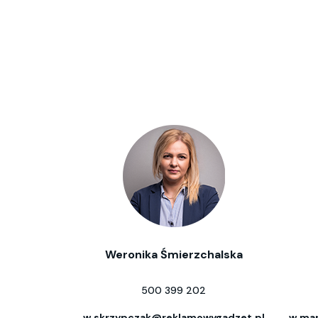
Weronika Śmierzchalska
500 399 202
w.skrzypczak@reklamowygadzet.pl
w.mar