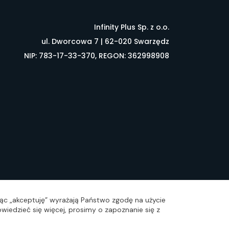
Infinity Plus Sp. z o.o.
ul. Dworcowa 7 | 62-020 Swarzędz
NIP: 783-17-33-370, REGON: 362998908
łownik pojęć
FAQ
ając „akceptuję” wyrażają Państwo zgodę na użycie
wiedzieć się więcej, prosimy o zapoznanie się z