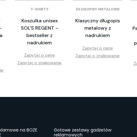
T-SHIRTY
DŁUGOPISY METALOWE
y
Koszulka unisex
Klasyczny długopis
–
SOL'S REGENT –
metalowy z
P
a
bestseller z
nadrukiem
nadrukiem
p
Zapytaj o cenę
Zapytaj o cenę
Zapytaj o znakowanie
Zapytaj o znakowanie
Z
ie
eklamowe na BOŻE
Gotowe zestawy gadżetów
E
reklamowych