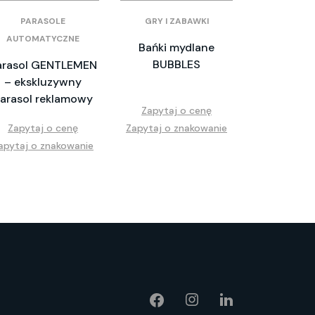
PARASOLE
GRY I ZABAWKI
AUTOMATYCZNE
Bańki mydlane
BUBBLES
arasol GENTLEMEN
– ekskluzywny
arasol reklamowy
Zapytaj o cenę
Zapytaj o cenę
Zapytaj o znakowanie
apytaj o znakowanie