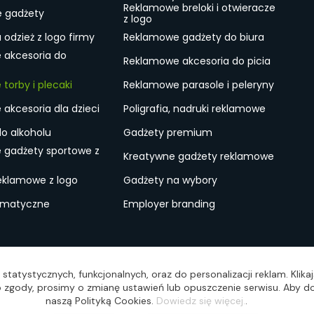
Reklamowe breloki i otwieracze
e gadżety
z logo
odzież z logo firmy
Reklamowe gadżety do biura
 akcesoria do
Reklamowe akcesoria do picia
torby i plecaki
Reklamowe parasole i peleryny
akcesoria dla dzieci
Poligrafia, nadruki reklamowe
do alkoholu
Gadżety premium
 gadżety sportowe z
Kreatywne gadżety reklamowe
eklamowe z logo
Gadżety na wybory
ematyczne
Employer branding
ulamin
Lokalne Gadżety Reklamowe
Jak zamawiać?
S
statystycznych, funkcjonalnych, oraz do personalizacji reklam. Klik
wo zgody, prosimy o zmianę ustawień lub opuszczenie serwisu. Aby do
naszą Polityką Cookies.
Dowiedz się więcej.
.