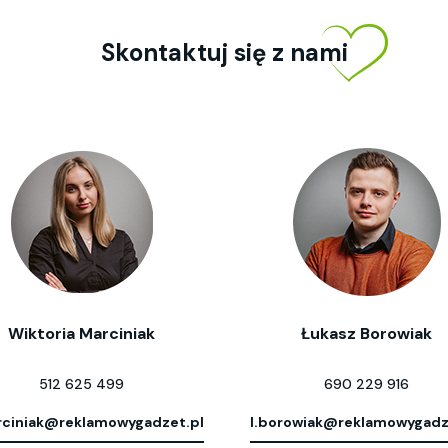
Skontaktuj się z nami
Wiktoria Marciniak
Łukasz Borowiak
512 625 499
690 229 916
ciniak@reklamowygadzet.pl
l.borowiak@reklamowygadz