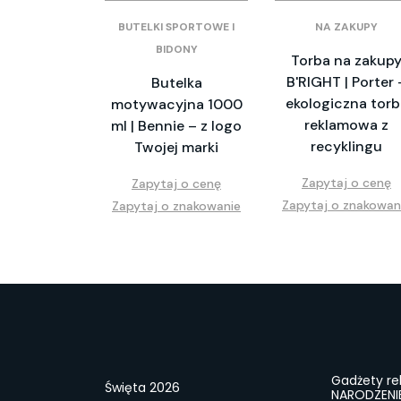
BUTELKI SPORTOWE I
NA ZAKUPY
BIDONY
Torba na zakup
B'RIGHT | Porter 
Butelka
ekologiczna torb
motywacyjna 1000
reklamowa z
ml | Bennie – z logo
recyklingu
Twojej marki
Zapytaj o cenę
Zapytaj o cenę
Zapytaj o znakowan
Zapytaj o znakowanie
Gadżety r
Święta 2026
NARODZENI