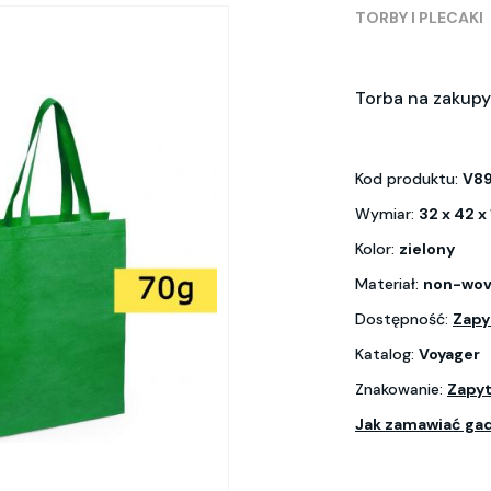
TORBY I PLECAKI
Torba na zakupy
Kod produktu:
V8
Wymiar:
32 x 42 x
Kolor:
zielony
Materiał:
non-wov
Dostępność:
Zapy
Katalog:
Voyager
Znakowanie:
Zapyt
Jak zamawiać ga