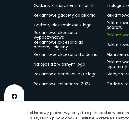
Gadżety z nadrukiem full print
Ekologiczn
Reklamowe gadżety do pisania
Reklamowa 
Reklamowe
Gadżety elektroniczne z logo
podróży
Reklamowe akcesoria
Reklamowe 
wypoczynkowe
Reklamowe akcesoria do
Reklamowe 
ochrony i higieny
Reklamowe akcesoria dla domu
Akcesoria 
Reklamowe
Narzędzia z własnym logo
logo firmy
Reklamowe pendrive USB z logo
Słodycze r
Reklamowe kalendarze 2027
Gadżety t
O firmie
Dostawa
RODO
Kontakt
Reg
Reklamowy gadżet wykorzystuje pliki cookie w celach 
wszystkich plików cookie. Jeśli nie wyrażają Państ